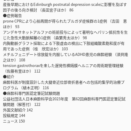
産後早期におけるEdinburgh postnatal depression scaleに影響を及ぼす
因子の後ろ向き検討 （長田宜子ほか） 86
●症例報告
prone CPRにより心拍再開が得られたブルガダ症候群の1症例 （吉田 恵
ほか） 93
アンデキサネットアルファの術前投与によって著明なヘパリン抵抗性を生
じた急性大動脈解離の1症例 （森繁秀太ほか） 98
内胸動脈グラフト採取による下肢虚血の検出に下肢組織酸素飽和度が有
用であった症例 （桂 欣宏ほか） 103
メチルフェニデート徐放錠を内服しているADHD患児の麻酔経験 （須貝隆
之ほか） 108
tension gastrothoraxを来した遅発性横隔膜ヘルニアの周術期管理経験
（佐藤有里ほか） 112
●紹介
麻酔科医が制度設計した大腿骨近位部骨折患者への包括的集学的治療プ
ログラム （植木正明） 116
●麻酔科専門医認定筆記試験問題
公益社団法人日本麻酔科学会2023年度 第62回麻酔科専門医認定筆記試
験問題（解答付） 122
外国文献紹介 142
投稿規定 144
ニュース 150