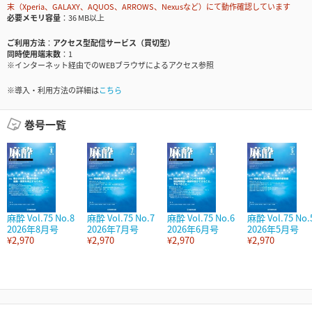
末（Xperia、GALAXY、AQUOS、ARROWS、Nexusなど）にて動作確認しています
必要メモリ容量
36 MB以上
ご利用方法
アクセス型配信サービス（買切型）
同時使用端末数
1
※インターネット経由でのWEBブラウザによるアクセス参照
※導入・利用方法の詳細は
こちら
巻号一覧
麻酔 Vol.75 No.8
麻酔 Vol.75 No.7
麻酔 Vol.75 No.6
麻酔 Vol.75 No.
2026年8月号
2026年7月号
2026年6月号
2026年5月号
¥2,970
¥2,970
¥2,970
¥2,970