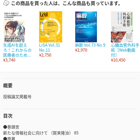
この商品を買った人は、こんな商品も買っています。
生成AIを超え
LiSA Vol.31
麻酔 Vol.73 No.9
心臓血管外科手
ろ！これからの
No.11
¥2,970
術［Web動画
医療者のため...
¥2,750
付］
¥3,740
¥10,450
概要
投稿論文掲載号
目次
●巻頭言
新たな情報社会に向けて （賀来隆治） 85
●原著