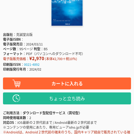
出版社
克誠堂出版
電子版ISBN
電子版発売日
2024/03/11
ページ数
95ページ
判型
B5
フォーマット
PDF（パソコンへのダウンロード不可）
¥2,970
電子版販売価格：
(本体¥2,700＋税10％)
印刷版ISSN
0021-4892
印刷版発行年月
2024/02
カートに入れる
ちょっと立ち読み
ご利用方法
ダウンロード型配信サービス（買切型）
同時使用端末数
2
対応OS
iOS最新の２世代前まで / Android最新の２世代前まで
※コンテンツの使用にあたり、専用ビューアisho.jpが必要
※Androidは、Android２世代前の端末のうち、国内キャリア経由で販売されている端