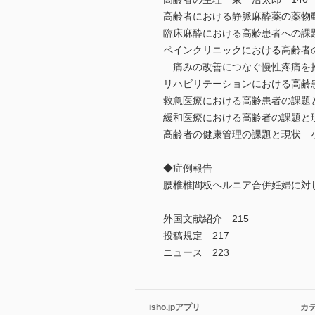
高齢者における静脈麻酔薬の薬物動
臨床麻酔における高齢患者への課題
ペインクリニックにおける高齢者
―痛みの改善につなぐ慢性疼痛を
リハビリテーションにおける高齢
救急医療における高齢患者の課題と
緩和医療における高齢者の課題と現
高齢者の健康管理の課題と現状 小
◆症例報告
腰椎椎間板ヘルニア合併妊婦に対
外国文献紹介 215
投稿規定 217
ニュース 223
isho.jpアプリ
カ