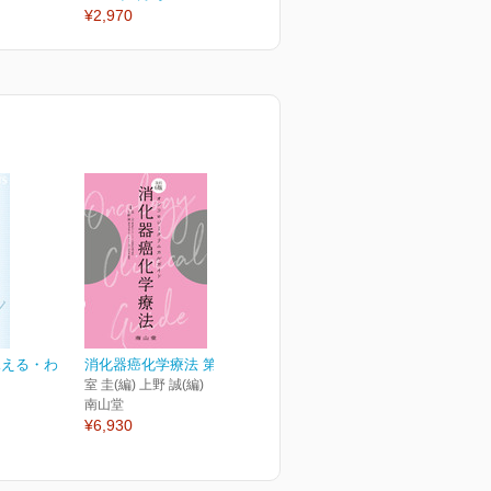
¥2,970
¥2,970
¥
見える・わ
消化器癌化学療法 第6版
室 圭(編) 上野 誠(編)
南山堂
¥6,930