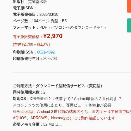
出版社
克誠堂出版
電子版ISBN
電子版発売日
2025/03/10
ページ数
104ページ
判型
B5
フォーマット
PDF（パソコンへのダウンロード不可）
¥2,970
電子版販売価格：
(本体¥2,700＋税10％)
印刷版ISSN
0021-4892
印刷版発行年月
2025/03
ご利用方法
ダウンロード型配信サービス（買切型）
同時使用端末数
2
対応OS
iOS最新の２世代前まで / Android最新の２世代前まで
※コンテンツの使用にあたり、専用ビューアisho.jpが必要
※Androidは、Android２世代前の端末のうち、国内キャリア経由で販
AQUOS、ARROWS、Nexusなど）にて動作確認しています
必要メモリ容量
52 MB以上