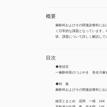
概要
麻酔科およびその関連診療科にお
く日常的な課題となっています。
状、課題について詳しく解説して
目次
◆巻頭言
一麻酔科医のつぶやき 長谷川麻衣
◆特 集
麻酔科およびその関連診療科にお
緒言とまとめ 花岡 一雄 144
高齢者の生理 東 浩太郎 146