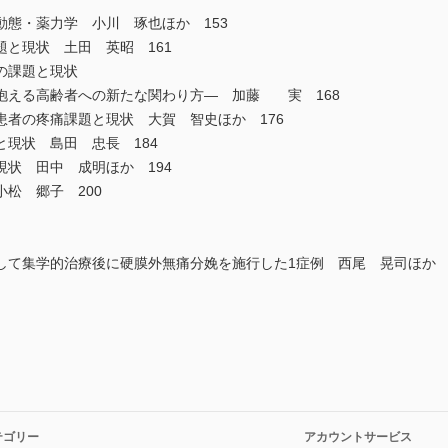
態・薬力学 小川 琢也ほか 153
と現状 土田 英昭 161
の課題と現状
抱える高齢者への新たな関わり方― 加藤 実 168
患者の疼痛課題と現状 大賀 智史ほか 176
現状 島田 忠長 184
状 田中 成明ほか 194
松 郷子 200
して集学的治療後に硬膜外無痛分娩を施行した1症例 西尾 晃司ほか 2
テゴリー
アカウントサービス