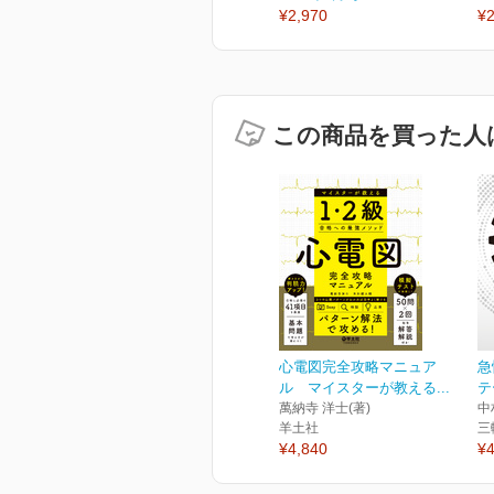
¥2,970
¥2
この商品を買った人
心電図完全攻略マニュア
急
ル マイスターが教える...
テ
萬納寺 洋士(著)
中
羊土社
三
¥4,840
¥4