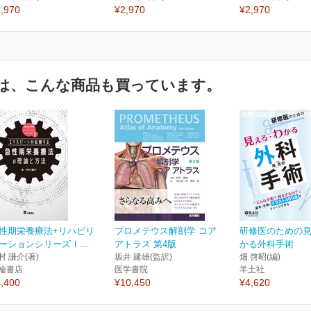
,970
¥2,970
¥2,970
は、こんな商品も買っています。
性期栄養療法+リハビリ
プロメテウス解剖学 コア
研修医のための
ーションシリーズⅠ...
アトラス 第4版
かる外科手術
村 謙介(著)
坂井 建雄(監訳)
畑 啓昭(編)
輪書店
医学書院
羊土社
,400
¥10,450
¥4,620