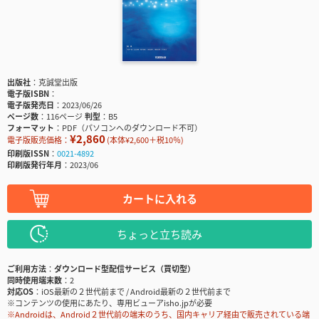
出版社
克誠堂出版
電子版ISBN
電子版発売日
2023/06/26
ページ数
116ページ
判型
B5
フォーマット
PDF（パソコンへのダウンロード不可）
¥2,860
電子版販売価格：
(本体¥2,600＋税10％)
印刷版ISSN
0021-4892
印刷版発行年月
2023/06
カートに入れる
ちょっと立ち読み
ご利用方法
ダウンロード型配信サービス（買切型）
同時使用端末数
2
対応OS
iOS最新の２世代前まで / Android最新の２世代前まで
※コンテンツの使用にあたり、専用ビューアisho.jpが必要
※Androidは、Android２世代前の端末のうち、国内キャリア経由で販売されている端