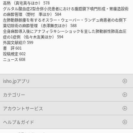
高熱 （真宅真与ほか） 578
グルタル酸血症2型合併小児患者における腹腔鏡下噴門形成・胃瘻造設術
の麻酔管理 （野村 準ほか） 584
左肺動静脈瘻を有するオスラー・ウェーバー・ランデュ病患者の右側下
葉切除術の麻酔管理 （赤澤舞衣ほか） 588
全身麻酔導入後にアナフィラキシーショックを呈した肺動脈性肺高血圧
症の1症例 （佐々木友美ほか） 594
外国文献紹介 599
書 評 601
投稿規定 602
ニュース 608
isho.jpアプリ
カテゴリー
アカウントサービス
ヘルプ＆ガイド