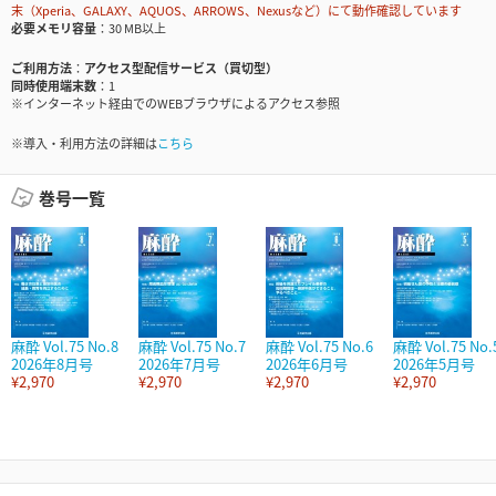
末（Xperia、GALAXY、AQUOS、ARROWS、Nexusなど）にて動作確認しています
必要メモリ容量
30 MB以上
ご利用方法
アクセス型配信サービス（買切型）
同時使用端末数
1
※インターネット経由でのWEBブラウザによるアクセス参照
※導入・利用方法の詳細は
こちら
巻号一覧
麻酔 Vol.75 No.8
麻酔 Vol.75 No.7
麻酔 Vol.75 No.6
麻酔 Vol.75 No.
2026年8月号
2026年7月号
2026年6月号
2026年5月号
¥2,970
¥2,970
¥2,970
¥2,970