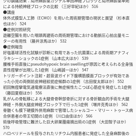
クの鎮痛効果：局所麻酔薬カクテル単回神経ブロックと局所麻酔薬単剤
による持続神経ブロックの比較 （三好早紀ほか） 516
●講座
体外式膜型人工肺（ECMO）を用いた周術期管理の現状と展望 （杉本直
也ほか） 524
●症例対照研究
遊離空腸を用いた咽頭再建術の周術期管理における動脈圧心拍出量モニ
ターの有用性 （藤井涼馬ほか） 532
●症例報告
好塩基球活性化試験が診断に有用であった抗菌薬による周術期アナフィ
ラキシーショックの1症例 （山本広大ほか） 539
腰椎手術直後にpseudohypoxic brain swellingが原因と考えられる全身強
直性痙攣が出現した1症例 （山嶋誠一ほか） 547
トリガーポイント注射・超音波ガイド下腹横筋膜面ブロックが有効であ
った小児の両側前皮神経絞扼症候群の1症例 （古田俊太郎ほか） 552
初回無痙攣電気通電療法直後に無症候性たこつぼ心筋症を発症した1症例
（藤田夏樹ほか） 556
乳がんの骨転移による大腿骨骨幹部骨折に対する骨折観血的手術を大腿
神経・外側大腿皮神経ブロック下で行った1症例 （増井克秀ほか） 562
脊髄くも膜下硬膜外併用麻酔で管理したシャルコー・マリー・トゥース病
合併患者の帝王切開の1症例 （川口由佳ほか） 566
術後呼吸管理に難渋した巨大卵巣腫瘍摘出術の1症例 （大田智子ほか）
570
ハロペリドールを投与されたリチウム内服患者に発症した全身麻酔後の