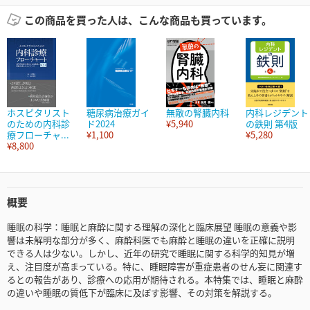
この商品を買った人は、こんな商品も買っています。
ホスピタリスト
糖尿病治療ガイ
無敵の腎臓内科
内科レジデント
のための内科診
ド2024
¥5,940
の鉄則 第4版
療フローチャ...
¥1,100
¥5,280
¥8,800
概要
睡眠の科学：睡眠と麻酔に関する理解の深化と臨床展望 睡眠の意義や影
響は未解明な部分が多く、麻酔科医でも麻酔と睡眠の違いを正確に説明
できる人は少ない。しかし、近年の研究で睡眠に関する科学的知見が増
え、注目度が高まっている。特に、睡眠障害が重症患者のせん妄に関連す
るとの報告があり、診療への応用が期待される。本特集では、睡眠と麻酔
の違いや睡眠の質低下が臨床に及ぼす影響、その対策を解説する。