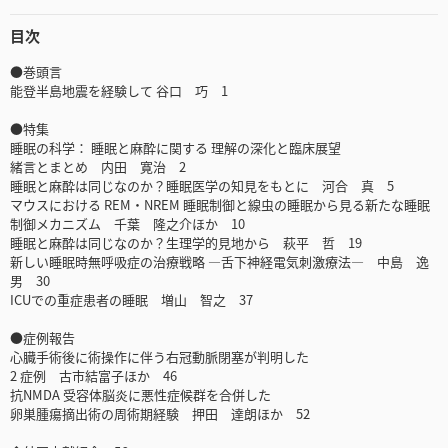
目次
●巻頭言
能登半島地震を経験して 谷口 巧 1
●特集
睡眠の科学： 睡眠と麻酔に関する 理解の深化と臨床展望
緒言とまとめ 内田 寛治 2
睡眠と麻酔は同じなのか？睡眠医学の知見をもとに 河合 真 5
マウスにおける REM・NREM 睡眠制御と線虫の睡眠から見る新たな睡眠
制御メカニズム 千葉 隆之介ほか 10
睡眠と麻酔は同じなのか？生理学的見地から 萩平 哲 19
新しい睡眠時無呼吸症の治療戦略 ―舌下神経電気刺激療法― 中島 逸
男 30
ICUでの重症患者の睡眠 増山 智之 37
●症例報告
心臓手術後に術操作に伴う右冠動脈閉塞が判明した
2 症例 古市結富子ほか 46
抗NMDA 受容体脳炎に悪性症候群を合併した
卵巣腫瘍摘出術の周術期経験 押田 達朗ほか 52