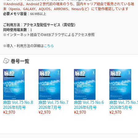
※Androidは、Android２世代前の端末のうち、国内キャリア経由で販売されている端
末（Xperia、GALAXY、AQUOS、ARROWS、Nexusなど）にて動作確認しています
必要メモリ容量
66 MB以上
ご利用方法
アクセス型配信サービス（買切型）
同時使用端末数
1
※インターネット経由でのWEBブラウザによるアクセス参照
※導入・利用方法の詳細は
こちら
巻号一覧
麻酔 Vol.75 No.8
麻酔 Vol.75 No.7
麻酔 Vol.75 No.6
麻酔 Vol.75 No.
2026年8月号
2026年7月号
2026年6月号
2026年5月号
¥2,970
¥2,970
¥2,970
¥2,970