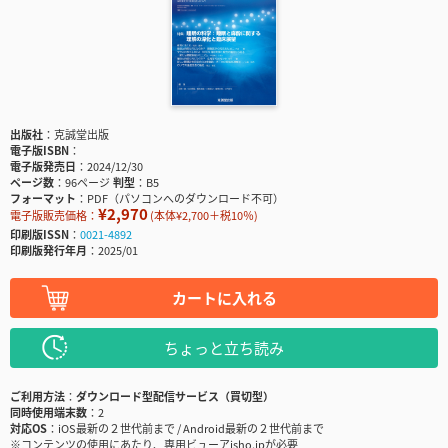
出版社
克誠堂出版
電子版ISBN
電子版発売日
2024/12/30
ページ数
96ページ
判型
B5
フォーマット
PDF（パソコンへのダウンロード不可）
¥2,970
電子版販売価格：
(本体¥2,700＋税10％)
印刷版ISSN
0021-4892
印刷版発行年月
2025/01
カートに入れる
ちょっと立ち読み
ご利用方法
ダウンロード型配信サービス（買切型）
同時使用端末数
2
対応OS
iOS最新の２世代前まで / Android最新の２世代前まで
※コンテンツの使用にあたり、専用ビューアisho.jpが必要