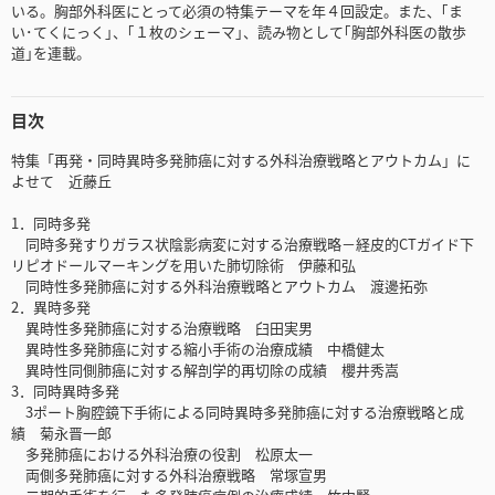
いる。胸部外科医にとって必須の特集テーマを年４回設定。また、｢ま
い･てくにっく｣、｢１枚のシェーマ｣、読み物として｢胸部外科医の散歩
道｣を連載。
目次
特集「再発・同時異時多発肺癌に対する外科治療戦略とアウトカム」に
よせて 近藤丘
1．同時多発
同時多発すりガラス状陰影病変に対する治療戦略－経皮的CTガイド下
リピオドールマーキングを用いた肺切除術 伊藤和弘
同時性多発肺癌に対する外科治療戦略とアウトカム 渡邊拓弥
2．異時多発
異時性多発肺癌に対する治療戦略 臼田実男
異時性多発肺癌に対する縮小手術の治療成績 中橋健太
異時性同側肺癌に対する解剖学的再切除の成績 櫻井秀嵩
3．同時異時多発
3ポート胸腔鏡下手術による同時異時多発肺癌に対する治療戦略と成
績 菊永晋一郎
多発肺癌における外科治療の役割 松原太一
両側多発肺癌に対する外科治療戦略 常塚宣男