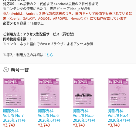
対応OS
iOS最新の２世代前まで / Android最新の２世代前まで
※コンテンツの使用にあたり、専用ビューアisho.jpが必要
※Androidは、Android２世代前の端末のうち、国内キャリア経由で販売されている端
末（Xperia、GALAXY、AQUOS、ARROWS、Nexusなど）にて動作確認しています
必要メモリ容量
4 MB以上
ご利用方法
アクセス型配信サービス（買切型）
同時使用端末数
1
※インターネット経由でのWEBブラウザによるアクセス参照
※導入・利用方法の詳細は
こちら
巻号一覧
胸部外科
胸部外科
胸部外科
胸部外科
Vol.79 No.7
Vol.79 No.6
Vol.79 No.5
Vol.79 No.4
2026年7月号
2026年6月号
2026年5月号
2026年4月号
¥3,740
¥3,740
¥3,740
¥3,740