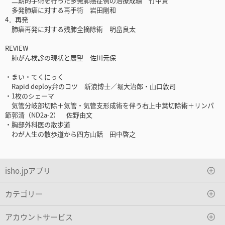
二期的手術を行った多発肺癌症例の治療成績 竹中賢
多発肺癌に対する再手術 岩田剛和
4．再発
肺癌再発に対する残肺全摘除術 明畠良太
REVIEW
肺がん検診の現状と展望 佐川元保
・まい・てくにっく
Rapid deploy弁のコツ 新浪博士／堀大治郎・山口敦司
・1枚のシェーマ
気管分岐部切除＋気管・気管支形成術を伴う右上中葉切除術＋リンパ
節郭清（ND2a-2） 佐野由文
・胸部外科医の散歩道
わが人生の散歩道から四方山話 田中啓之
isho.jpアプリ
カテゴリー
アカウントサービス