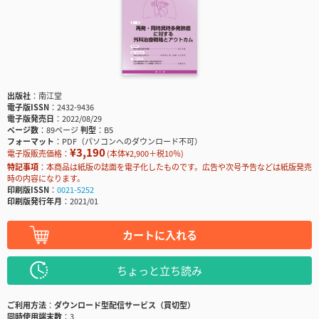
出版社
南江堂
電子版ISSN
2432-9436
電子版発売日
2022/08/29
ページ数
89ページ
判型
B5
フォーマット
PDF（パソコンへのダウンロード不可）
¥3,190
電子版販売価格：
(本体¥2,900＋税10％)
特記事項
本商品は紙版の誌面を電子化したものです。広告や次号予告などは紙版発売
時の内容になります。
印刷版ISSN
0021-5252
印刷版発行年月
2021/01
カートに入れる
ちょっと立ち読み
ご利用方法
ダウンロード型配信サービス（買切型）
同時使用端末数
3