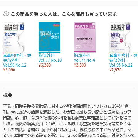
この商品を買った人は、こんな商品も買っています。
耳鼻咽喉科・頭
胸部外科
胸部外科
耳鼻咽喉科・頭
頸部外科
Vol.77 No.10
Vol.77 No.4
頸部外科
Vol.96 No.12
¥6,380
¥3,300
Vol.95 No.12
¥3,080
¥2,970
概要
再発・同時異時多発肺癌に対する外科治療戦略とアウトカム 1948年創
刊。常に最近の話題を満載した、わが国で最も長い歴史と伝統を持つ専
門誌。心、肺、食道３領域の外科を含む商業医学雑誌として好評を得て
いる。複数の編集委員（主幹）による厳正な査読を経た投稿論文を主体
とした構成。巻頭の｢胸部外科の指針｣は、投稿原稿の中から話題性、あ
るいは問題性のある論文を選定し、２人の討論者による誌上討論を行って