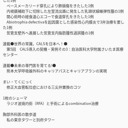
した1例
ペースメーカリード穿孔により肺損傷をきたした1例
内視鏡補助下に切除した左室流出路に発生した乳頭状線維弾性腫の1例
開心術時の経食道心エコーで食道穿孔をきたした1例
Abiotrophia defectivaを起因菌とした感染性心内膜炎で3弁治療を要し
た1例
気管支壁外へ進展した気管支内脂肪腫性過誤腫の1例
連載●世界の常識，CALSを日本へ！●
第5回 CALS導入の契機・実例その3：自治医科大学附属さいたま医療
センター
連載●未来の専門医を育てる!●
熊本大学呼吸器外科のキャリアパスとキャリアプランの実現
まい・てくにっく
修正大血管転位症における三尖弁置換のコツ
1枚のシェーマ
ラジオ波焼灼術（RFA）と手術によるcombination治療
胸部外科医の散歩道
私の東京タワーと別府タワー