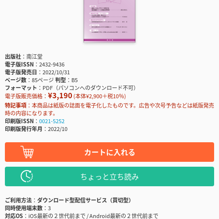
出版社
南江堂
電子版ISSN
2432-9436
電子版発売日
2022/10/31
ページ数
85ページ
判型
B5
フォーマット
PDF（パソコンへのダウンロード不可）
¥3,190
電子版販売価格：
(本体¥2,900＋税10％)
特記事項
本商品は紙版の誌面を電子化したものです。広告や次号予告などは紙版発売
時の内容になります。
印刷版ISSN
0021-5252
印刷版発行年月
2022/10
カートに入れる
ちょっと立ち読み
ご利用方法
ダウンロード型配信サービス（買切型）
同時使用端末数
3
対応OS
iOS最新の２世代前まで / Android最新の２世代前まで