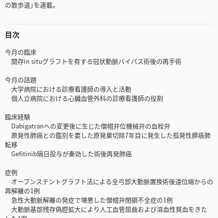
の散歩道｣を連載。
目次
今月の臨床
開存in situグラフトを有する冠状動脈バイパス術後の再手術
今月の話題
大学病院における診療看護師の導入と活動
個人立病院における心臓血管外科の診療看護師の役割
臨床経験
Dabigatranへの変更後に生じた僧帽弁位機械弁の血栓弁
原発性肺癌との鑑別を要した原発巣切除7年目に発生した孤発性膵癌肺
転移
Gefitinib隔日投与が奏効した術後再発肺癌
症例
オープンステントグラフト法による全弓部大動脈置換術後遠位端からの
再解離の1例
急性大動脈解離の発症で増悪した僧帽弁閉鎖不全症の1例
大動脈基部残存偽腔拡大により人工血管屈曲および溶血性貧血をきた