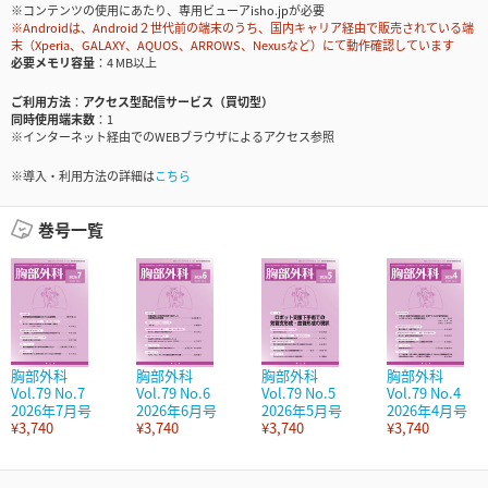
※コンテンツの使用にあたり、専用ビューアisho.jpが必要
※Androidは、Android２世代前の端末のうち、国内キャリア経由で販売されている端
末（Xperia、GALAXY、AQUOS、ARROWS、Nexusなど）にて動作確認しています
必要メモリ容量
4 MB以上
ご利用方法
アクセス型配信サービス（買切型）
同時使用端末数
1
※インターネット経由でのWEBブラウザによるアクセス参照
※導入・利用方法の詳細は
こちら
巻号一覧
胸部外科
胸部外科
胸部外科
胸部外科
Vol.79 No.7
Vol.79 No.6
Vol.79 No.5
Vol.79 No.4
2026年7月号
2026年6月号
2026年5月号
2026年4月号
¥3,740
¥3,740
¥3,740
¥3,740