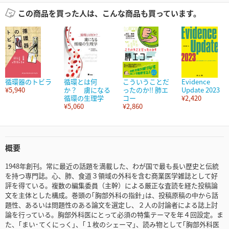
この商品を買った人は、こんな商品も買っています。
循環器のトビラ
循環とは何
こういうことだ
Evidence
¥5,940
か？ 虜になる
ったのか!! 肺エ
Update 2023
循環の生理学
コー
¥2,420
¥5,060
¥2,860
概要
1948年創刊。常に最近の話題を満載した、わが国で最も長い歴史と伝統
を持つ専門誌。心、肺、食道３領域の外科を含む商業医学雑誌として好
評を得ている。複数の編集委員（主幹）による厳正な査読を経た投稿論
文を主体とした構成。巻頭の｢胸部外科の指針｣は、投稿原稿の中から話
題性、あるいは問題性のある論文を選定し、２人の討論者による誌上討
論を行っている。胸部外科医にとって必須の特集テーマを年４回設定。ま
た、｢まい･てくにっく｣、｢１枚のシェーマ｣、読み物として｢胸部外科医