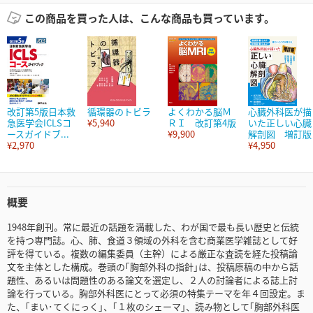
この商品を買った人は、こんな商品も買っています。
改訂第5版日本救
循環器のトビラ
よくわかる脳Ｍ
心臓外科医が描
急医学会ICLSコ
¥5,940
ＲＩ 改訂第4版
いた正しい心臓
ースガイドブ...
¥9,900
解剖図 増訂版
¥2,970
¥4,950
概要
1948年創刊。常に最近の話題を満載した、わが国で最も長い歴史と伝統
を持つ専門誌。心、肺、食道３領域の外科を含む商業医学雑誌として好
評を得ている。複数の編集委員（主幹）による厳正な査読を経た投稿論
文を主体とした構成。巻頭の｢胸部外科の指針｣は、投稿原稿の中から話
題性、あるいは問題性のある論文を選定し、２人の討論者による誌上討
論を行っている。胸部外科医にとって必須の特集テーマを年４回設定。ま
た、｢まい･てくにっく｣、｢１枚のシェーマ｣、読み物として｢胸部外科医