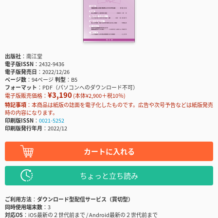
出版社
南江堂
電子版ISSN
2432-9436
電子版発売日
2022/12/26
ページ数
94ページ
判型
B5
フォーマット
PDF（パソコンへのダウンロード不可）
¥3,190
電子版販売価格：
(本体¥2,900＋税10％)
特記事項
本商品は紙版の誌面を電子化したものです。広告や次号予告などは紙版発売
時の内容になります。
印刷版ISSN
0021-5252
印刷版発行年月
2022/12
カートに入れる
ちょっと立ち読み
ご利用方法
ダウンロード型配信サービス（買切型）
同時使用端末数
3
対応OS
iOS最新の２世代前まで / Android最新の２世代前まで