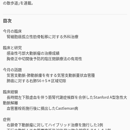
の散歩道｣を連載。
目次
今月の臨床
腎細胞癌孤立性肋骨転移に対する外科治療
臨床と研究
感染性弓部大動脈瘤の治療成績
胸骨正中切開後予防的陰圧閉鎖療法の有用性
今月の話題
気管支動脈-肺動脈瘻を有する気管支動脈蔓状血管腫
肺癌に対する右肺S6＋S＊区域切除
臨床経験
長時間左下肢虚血を伴う筋腎代謝症候群を合併したStanford A型急性大
動脈解離
血管塞栓術施行後に摘出したCastleman病
症例
右鎖骨下動脈瘤に対してハイブリッド治療を施行した1例