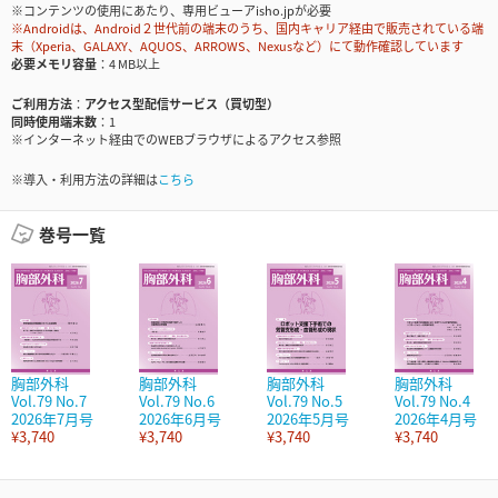
※コンテンツの使用にあたり、専用ビューアisho.jpが必要
※Androidは、Android２世代前の端末のうち、国内キャリア経由で販売されている端
末（Xperia、GALAXY、AQUOS、ARROWS、Nexusなど）にて動作確認しています
必要メモリ容量
4 MB以上
ご利用方法
アクセス型配信サービス（買切型）
同時使用端末数
1
※インターネット経由でのWEBブラウザによるアクセス参照
※導入・利用方法の詳細は
こちら
巻号一覧
胸部外科
胸部外科
胸部外科
胸部外科
Vol.79 No.7
Vol.79 No.6
Vol.79 No.5
Vol.79 No.4
2026年7月号
2026年6月号
2026年5月号
2026年4月号
¥3,740
¥3,740
¥3,740
¥3,740