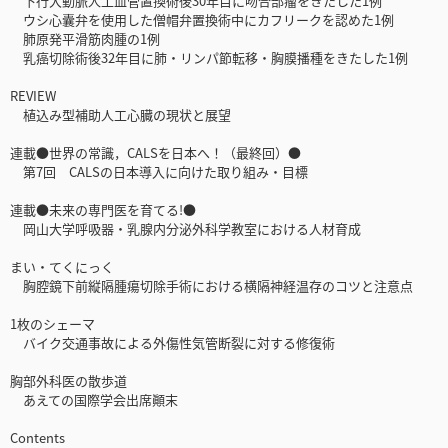
下行大動脈人工血管置換術後30年目に吻合部瘤をきたした1例
ウシ心囊弁を使用した僧帽弁置換術中にカフリークを認めた1例
肺原発平滑筋肉腫の1例
乳癌切除術後32年目に肺・リンパ節転移・胸膜播種をきたした1例
REVIEW
植込み型補助人工心臓の現状と展望
連載●世界の常識，CALSを日本へ！（最終回）●
第7回 CALSの日本導入に向けた取り組み・目標
連載●未来の専門医を育てる!●
岡山大学呼吸器・乳腺内分泌外科学教室における人材育成
まい・てくにっく
胸腔鏡下前縦隔腫瘍切除手術における横隔神経温存のコツと注意点
1枚のシェーマ
バイク交通事故による外傷性気管断裂に対する修復術
胸部外科医の散歩道
あえての国際学会出席顚末
Contents