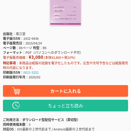
出版社
南江堂
電子版ISSN
2432-9436
電子版発売日
2023/04/24
ページ数
85ページ
判型
B5
フォーマット
PDF（パソコンへのダウンロード不可）
¥3,080
電子版販売価格：
(本体¥2,800＋税10％)
特記事項
本商品は紙版の誌面を電子化したものです。広告や次号予告などは紙版発売
時の内容になります。
印刷版ISSN
0021-5252
印刷版発行年月
2020/02
カートに入れる
ちょっと立ち読み
ご利用方法
ダウンロード型配信サービス（買切型）
同時使用端末数
3
対応OS
iOS最新の２世代前まで / Android最新の２世代前まで