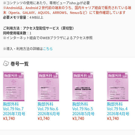
※コンテンツの使用にあたり、専用ビューアisho.jpが必要
※Androidは、Android２世代前の端末のうち、国内キャリア経由で販売されている端
末（Xperia、GALAXY、AQUOS、ARROWS、Nexusなど）にて動作確認しています
必要メモリ容量
4 MB以上
ご利用方法
アクセス型配信サービス（買切型）
同時使用端末数
1
※インターネット経由でのWEBブラウザによるアクセス参照
※導入・利用方法の詳細は
こちら
巻号一覧
胸部外科
胸部外科
胸部外科
胸部外科
Vol.79 No.7
Vol.79 No.6
Vol.79 No.5
Vol.79 No.4
2026年7月号
2026年6月号
2026年5月号
2026年4月号
¥3,740
¥3,740
¥3,740
¥3,740