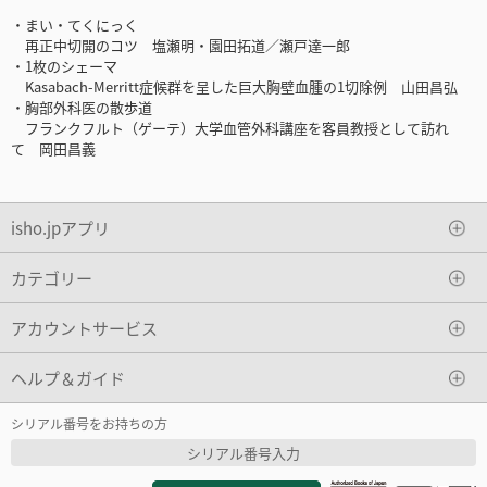
・まい・てくにっく
再正中切開のコツ 塩瀬明・園田拓道／瀬戸達一郎
・1枚のシェーマ
Kasabach-Merritt症候群を呈した巨大胸壁血腫の1切除例 山田昌弘
・胸部外科医の散歩道
フランクフルト（ゲーテ）大学血管外科講座を客員教授として訪れ
て 岡田昌義
isho.jpアプリ
カテゴリー
アカウントサービス
ヘルプ＆ガイド
シリアル番号をお持ちの方
シリアル番号入力