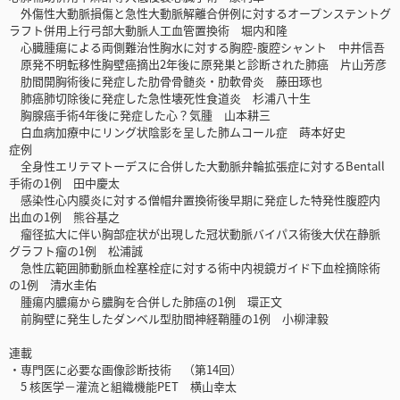
外傷性大動脈損傷と急性大動脈解離合併例に対するオープンステントグ
ラフト併用上行弓部大動脈人工血管置換術 堀内和隆
心臓腫瘍による両側難治性胸水に対する胸腔-腹腔シャント 中井信吾
原発不明転移性胸壁癌摘出2年後に原発巣と診断された肺癌 片山芳彦
肋間開胸術後に発症した肋骨骨髄炎・肋軟骨炎 藤田琢也
肺癌肺切除後に発症した急性壊死性食道炎 杉浦八十生
胸腺癌手術4年後に発症した心？気腫 山本耕三
白血病加療中にリング状陰影を呈した肺ムコール症 蒔本好史
症例
全身性エリテマトーデスに合併した大動脈弁輪拡張症に対するBentall
手術の1例 田中慶太
感染性心内膜炎に対する僧帽弁置換術後早期に発症した特発性腹腔内
出血の1例 熊谷基之
瘤径拡大に伴い胸部症状が出現した冠状動脈バイパス術後大伏在静脈
グラフト瘤の1例 松浦誠
急性広範囲肺動脈血栓塞栓症に対する術中内視鏡ガイド下血栓摘除術
の1例 清水圭佑
腫瘍内膿瘍から膿胸を合併した肺癌の1例 環正文
前胸壁に発生したダンベル型肋間神経鞘腫の1例 小柳津毅
連載
・専門医に必要な画像診断技術 （第14回）
5 核医学－灌流と組織機能PET 横山幸太