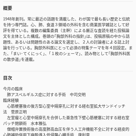
概要
1948年創刊。常に最近の話題を満載した、わが国で最も長い歴史と伝統
を持つ専門誌。心、肺、食道３領域の外科を含む商業医学雑誌として好
評を得ている。複数の編集委員（主幹）による厳正な査読を経た投稿論
文を主体とした構成。巻頭の｢胸部外科の指針｣は、投稿原稿の中から話
題性、あるいは問題性のある論文を選定し、２人の討論者による誌上討
論を行っている。胸部外科医にとって必須の特集テーマを年４回設定。ま
た、｢まい･てくにっく｣、｢１枚のシェーマ｣、読み物として｢胸部外科医
の散歩道｣を連載。
目次
今月の臨床
肺アスペルギルス症に対する手術 中司交明
臨床経験
心筋梗塞後の後方型心室中隔穿孔に対する経右室拡大サンドイッチ
法 菅原正明
左室瘤と心室中隔穿孔を合併した亜急性下壁心筋梗塞に対する経右室
パッチ閉鎖術 水本雅弘
僧帽弁置換術後の高度肺高血圧を伴う人工弁機能不全に対する経皮的
心肺補助併用下麻酔導入低侵襲心臓手術 康利章