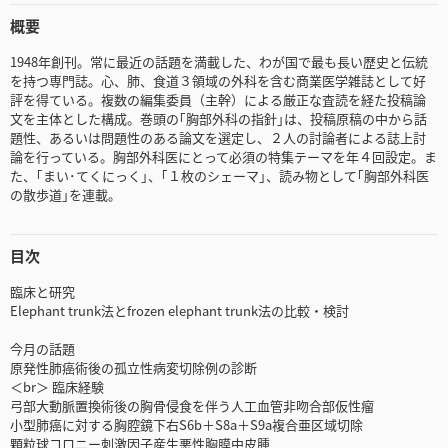
概要
1948年創刊。常に最近の話題を満載した、わが国で最も長い歴史と伝統
を持つ専門誌。心、肺、食道３領域の外科を含む商業医学雑誌として好
評を得ている。複数の編集委員（主幹）による厳正な査読を経た投稿論
文を主体とした構成。巻頭の｢胸部外科の指針｣は、投稿原稿の中から話
題性、あるいは問題性のある論文を選定し、２人の討論者による誌上討
論を行っている。胸部外科医にとって必須の特集テーマを年４回設定。ま
た、｢まい･てくにっく｣、｢１枚のシェーマ｣、読み物として｢胸部外科医
の散歩道｣を連載。
目次
臨床と研究
Elephant trunk法とfrozen elephant trunk法の比較・検討
今月の話題
原発性肺癌術後の孤立性病変切除例の診断
＜br＞ 臨床経験
弓部大動脈置換術後の胸骨侵食を伴う人工血管非吻合部仮性瘤
小型肺癌に対する胸腔鏡下右S6b＋S8a＋S9a複合亜区域切除
顆粒球コロニー刺激因子産生悪性胸膜中皮腫