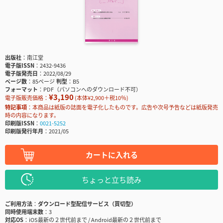
出版社
南江堂
電子版ISSN
2432-9436
電子版発売日
2022/08/29
ページ数
85ページ
判型
B5
フォーマット
PDF（パソコンへのダウンロード不可）
¥3,190
電子版販売価格：
(本体¥2,900＋税10％)
特記事項
本商品は紙版の誌面を電子化したものです。広告や次号予告などは紙版発売
時の内容になります。
印刷版ISSN
0021-5252
印刷版発行年月
2021/05
カートに入れる
ちょっと立ち読み
ご利用方法
ダウンロード型配信サービス（買切型）
同時使用端末数
3
対応OS
iOS最新の２世代前まで / Android最新の２世代前まで