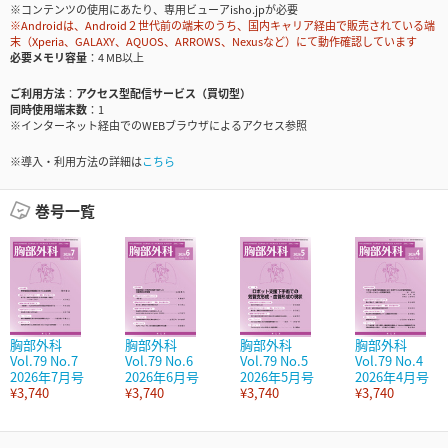
※コンテンツの使用にあたり、専用ビューアisho.jpが必要
※Androidは、Android２世代前の端末のうち、国内キャリア経由で販売されている端
末（Xperia、GALAXY、AQUOS、ARROWS、Nexusなど）にて動作確認しています
必要メモリ容量
4 MB以上
ご利用方法
アクセス型配信サービス（買切型）
同時使用端末数
1
※インターネット経由でのWEBブラウザによるアクセス参照
※導入・利用方法の詳細は
こちら
巻号一覧
胸部外科
胸部外科
胸部外科
胸部外科
Vol.79 No.7
Vol.79 No.6
Vol.79 No.5
Vol.79 No.4
2026年7月号
2026年6月号
2026年5月号
2026年4月号
¥3,740
¥3,740
¥3,740
¥3,740