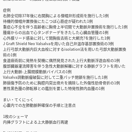
症例
右肺全切除37年後に右開胸による僧帽弁形成術を施行した1例
待機的僧帽弁置換後にたこつぼ心筋症が疑われた1例
重症心不全を伴う高齢者に胸骨上半切開で大動脈弁置換術を施行した1例
腫瘍からの出血で心タンポナーデをきたした心臓血管腫の1例
心外膜リード感染に対して開胸抜去術と大網充?を施行した1例
J Graft Shield Neo Valsalvaを用いた自己弁温存基部置換術の3例
上行弓部大動脈内巨大血栓に対するisolation法を用いた弓部大動脈置換
術の1例
食道癌術前に発熱を契機に偶然発見された上行大動脈浮遊血栓の1例
腹部臓器灌流障害を伴う急性大動脈解離に対する静脈グラフトを用いた
上行大動脈-上腸間膜動脈バイパスの1例
Valsalva洞動脈瘤破裂に対して二重パッチ閉鎖を施行した1例
肺損傷予防のために胸腔内突出骨片を摘除した外傷性肋骨骨折の1例
悪性黒色腫の肺転移との鑑別を要した特発性肺内血腫の1例
まい・てくにっく
心嚢内での左肺動脈幹確保の手順と注意点
1枚のシェーマ
内挿グラフトによる上大静脈血行再建