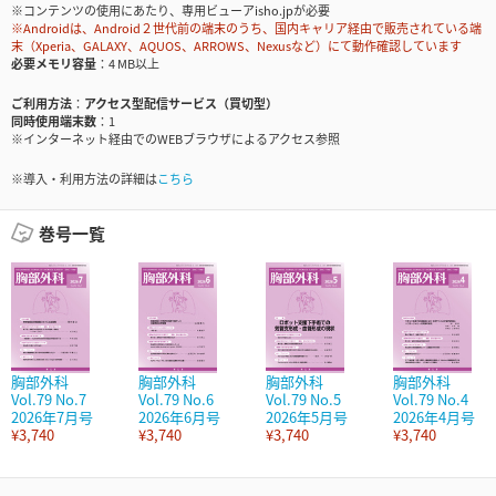
※コンテンツの使用にあたり、専用ビューアisho.jpが必要
※Androidは、Android２世代前の端末のうち、国内キャリア経由で販売されている端
末（Xperia、GALAXY、AQUOS、ARROWS、Nexusなど）にて動作確認しています
必要メモリ容量
4 MB以上
ご利用方法
アクセス型配信サービス（買切型）
同時使用端末数
1
※インターネット経由でのWEBブラウザによるアクセス参照
※導入・利用方法の詳細は
こちら
巻号一覧
胸部外科
胸部外科
胸部外科
胸部外科
Vol.79 No.7
Vol.79 No.6
Vol.79 No.5
Vol.79 No.4
2026年7月号
2026年6月号
2026年5月号
2026年4月号
¥3,740
¥3,740
¥3,740
¥3,740