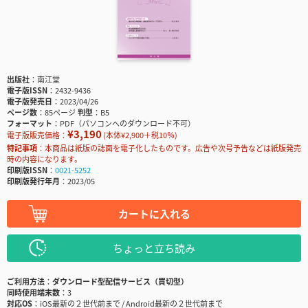
出版社
南江堂
電子版ISSN
2432-9436
電子版発売日
2023/04/26
ページ数
85ページ
判型
B5
フォーマット
PDF（パソコンへのダウンロード不可）
¥3,190
電子版販売価格：
(本体¥2,900＋税10％)
特記事項
本商品は紙版の誌面を電子化したものです。広告や次号予告などは紙版発売
時の内容になります。
印刷版ISSN
0021-5252
印刷版発行年月
2023/05
カートに入れる
ちょっと立ち読み
ご利用方法
ダウンロード型配信サービス（買切型）
同時使用端末数
3
対応OS
iOS最新の２世代前まで / Android最新の２世代前まで