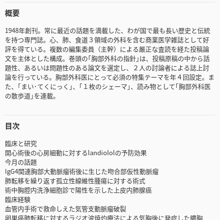
概要
1948年創刊。常に最近の話題を満載した、わが国で最も長い歴史と伝統
を持つ専門誌。心、肺、食道３領域の外科を含む商業医学雑誌として好
評を得ている。複数の編集委員（主幹）による厳正な査読を経た投稿論
文を主体とした構成。巻頭の｢胸部外科の指針｣は、投稿原稿の中から話
題性、あるいは問題性のある論文を選定し、２人の討論者による誌上討
論を行っている。胸部外科医にとって必須の特集テーマを年４回設定。ま
た、｢まい･てくにっく｣、｢１枚のシェーマ｣、読み物として｢胸部外科医
の散歩道｣を連載。
目次
臨床と研究
開心術後の心房細動に対するlandiololの予防効果
今月の話題
IgG4関連胸部大動脈瘤術後に生じた吻合部仮性動脈瘤
肺転移を繰り返す孤立性線維性腫瘍に対する術式
術中胸腔内洗浄細胞診で陽性を示した上皮内肺腺癌
臨床経験
血管内手術で救命しえた気管支動脈瘤破裂
卵巣癌肺転移に対するラジオ波焼灼療法による気胸後に発症した膿胸