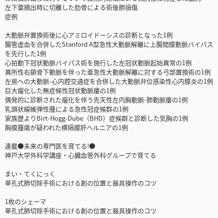
左下葉摘出時に切離した肋骨による術後肺損傷
症例
大動脈弁置換術後に心アミロイドーシスの診断となった1例
腸管虚血を合併したStanford A型急性大動脈解離に上腸間膜動脈バイパス
を先行した1例
心拍動下冠状動脈バイパス術を施行した左冠状動脈起始異常の1例
異所性右鎖骨下動脈を伴った亜急性大動脈解離に対する弓部置換術の1例
左房への大動脈-心内腔交通症を合併した大動脈弁位感染性心内膜炎の1例
巨大瘤化した無症候性冠状動脈瘻の1例
偶発的に診断された瘤化を伴う先天性左内胸動脈-肺動脈瘻の1例
乳頭状線維弾性腫による急性冠症候群の1例
家族歴よりBirt-Hogg-Dube（BHD）症候群と診断した気胸の1例
胸膜腫瘍が疑われた横隔膜肝ヘルニアの1例
連載●未来の専門医を育てる!●
神戸大学外科学講座・心臓血管外科グループで育てる
まい・てくにっく
単孔式肺切除手術における創の位置と器具操作のコツ
1枚のシェーマ
単孔式肺切除手術における創の位置と器具操作のコツ