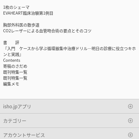
1枚のシェーマ
EVAHEART臨床治験第1例目
胸部外科医の散歩道
CO2レーザーによる血管吻合術の要点とそのコツ
書 評
『入門 ケースから学ぶ循環器集中治療ドリル―明日の診療に役立つキホ
ンと実践』
Contents
寄稿のさだめ
既刊特集一覧
既刊特集一覧
編集メモ
isho.jpアプリ
カテゴリー
アカウントサービス