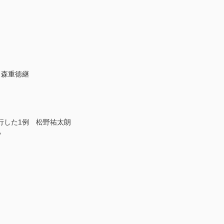
 森重徳継
行した1例 松野祐太朗
沙