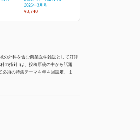
2026年3月号
2026年2月号
2
¥3,740
¥3,740
¥
領域の外科を含む商業医学雑誌として好評
科の指針｣は、投稿原稿の中から話題
て必須の特集テーマを年４回設定。ま