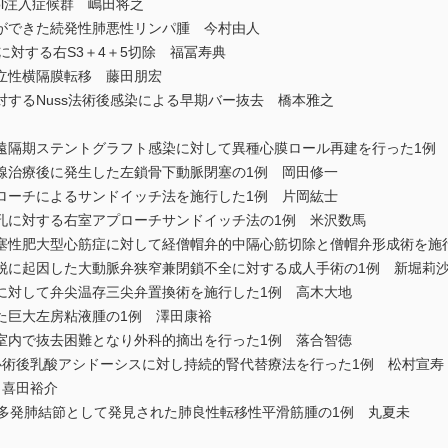
ol注入症候群 嶋田将之
ができた続発性肺悪性リンパ腫 今村由人
対する右S3＋4＋5切除 福冨寿典
立性横隔膜転移 藤田朋宏
するNuss法術後感染による早期バー抜去 橋本雅之
隔期ステントグラフト感染に対して異種心膜ロール再建を行った1例
治療後に発生した左鎖骨下動脈閉塞の1例 岡田修一
ーチによるサンドイッチ法を施行した1例 片岡紘士
に対する右室アプローチサンドイッチ法の1例 米沢数馬
性肥大型心筋症に対して経僧帽弁的中隔心筋切除と僧帽弁形成術を施
に起因した大動脈弁狭窄兼閉鎖不全に対する成人手術の1例 新堀莉
対して弁尖温存三尖弁置換術を施行した1例 高木大地
巨大左房粘液腫の1例 澤田康裕
内で抜去困難となり外科的摘出を行った1例 落合智徳
る開心術後乳酸アシドーシスに対し持続的腎代替療法を行った1例 松村宣寿
 喜田裕介
多発肺結節として発見された肺良性転移性平滑筋腫の1例 丸夏未