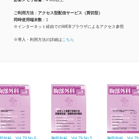
ご利用方法
アクセス型配信サービス（買切型）
同時使用端末数
1
※インターネット経由でのWEBブラウザによるアクセス参照
※導入・利用方法の詳細は
こちら
部外科 Vol.79 No.6
胸部外科 Vol.79 No.5
胸部外科 Vol.79 