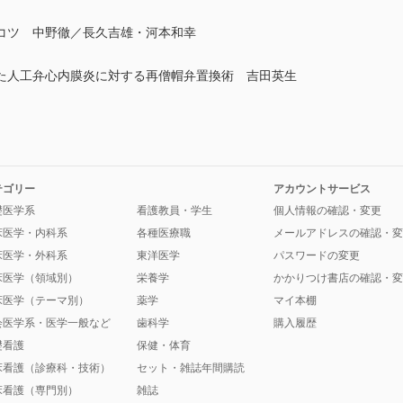
コツ 中野徹／長久吉雄・河本和幸
人工弁心内膜炎に対する再僧帽弁置換術 吉田英生
テゴリー
アカウントサービス
礎医学系
看護教員・学生
個人情報の確認・変更
床医学・内科系
各種医療職
メールアドレスの確認・変
床医学・外科系
東洋医学
パスワードの変更
床医学（領域別）
栄養学
かかりつけ書店の確認・変
床医学（テーマ別）
薬学
マイ本棚
会医学系・医学一般など
歯科学
購入履歴
礎看護
保健・体育
床看護（診療科・技術）
セット・雑誌年間購読
床看護（専門別）
雑誌