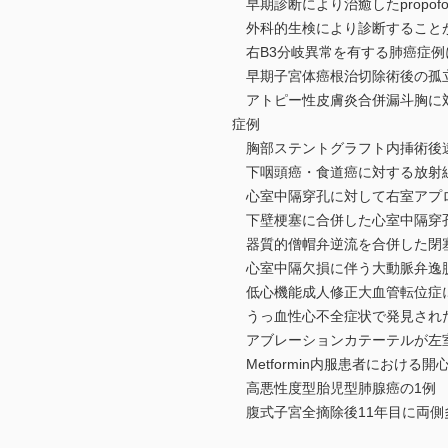
早期診断により治癒したpropof
外科的生検により診断すること
右B3分岐異常を有する肺癌症例に
早期子宮体癌根治切除術後の孤
アトピー性皮膚炎合併漏斗胸に対
症例
胸部ステントグラフト内挿術後遠
下咽頭癌・食道癌に対する放射線
心室中隔穿孔に対して右室アプロ
下壁梗塞に合併した心室中隔穿孔
器質的僧帽弁逆流を合併した閉塞
心室中隔欠損に伴う大動脈弁逸脱
低心機能成人修正大血管転位症に
うっ血性心不全症状で発見された
アブレーションカテーテルが左室
Metformin内服患者におけ
高悪性度型胎児型肺腺癌の1例
腹式子宮全摘除後11年目に両側