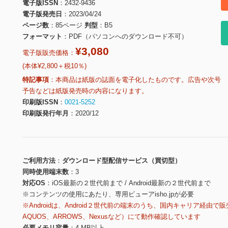
電子版ISSN
2432-9436
電子版発売日
2023/04/24
ページ数
85ページ
判型
B5
フォーマット
PDF（パソコンへのダウンロード不可）
¥3,080
電子版販売価格：
(本体¥2,800＋税10％)
特記事項
本商品は紙版の誌面を電子化したものです。広告や次号
予告などは紙版発売時の内容になります。
印刷版ISSN
0021-5252
印刷版発行年月
2020/12
ご利用方法
ダウンロード型配信サービス（買切型）
同時使用端末数
3
対応OS
iOS最新の２世代前まで / Android最新の２世代前まで
※コンテンツの使用にあたり、専用ビューアisho.jpが必要
※Androidは、Android２世代前の端末のうち、国内キャリア経由で販
AQUOS、ARROWS、Nexusなど）にて動作確認しています
必要メモリ容量
4 MB以上