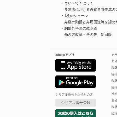
・まい・てくにっく
食道癌における再建胃管作成の
・1枚のシェーマ
弁座の動揺と弁周囲逆流を認めた
・胸部外科医の散歩道
働き方改革－その先 新田隆
isho.jpアプリ
カ
基
臨
臨
臨
臨
社
シリアル番号をお持ちの方
基
シリアル番号登録
臨
臨