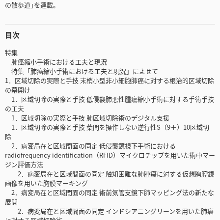
の散歩道｣を連載。
目次
特集
肺癌縮小手術における工夫と現況
特集「肺癌縮小手術における工夫と現況」によせて
1．区域切除の実際と手技 末梢小型非小細胞肺癌に対する根治的区域切除
の幕開け
1．区域切除の実際と手技 低侵襲肺悪性腫瘍縮小手術に対する手術手技
の工夫
1．区域切除の実際と手技 肺区域切除術のデジタル支援
1．区域切除の実際と手技 葉間を操作しない逆行性S（9＋）10区域切
除
2．病変局在と区域間面の同定 低侵襲鏡視下手術における
radiofrequency identification（RFID）マイクロチップを用いた術中マー
ジン評価方法
2．病変局在と区域間面の同定 触知困難な肺腫瘍に対する仮想胸腔鏡
画像を用いた胸膜マーキング
2．病変局在と区域間面の同定 術前気管支鏡下肺マッピング法の新たな
展開
2．病変局在と区域間面の同定 インドシアニングリーンを用いた肺癌