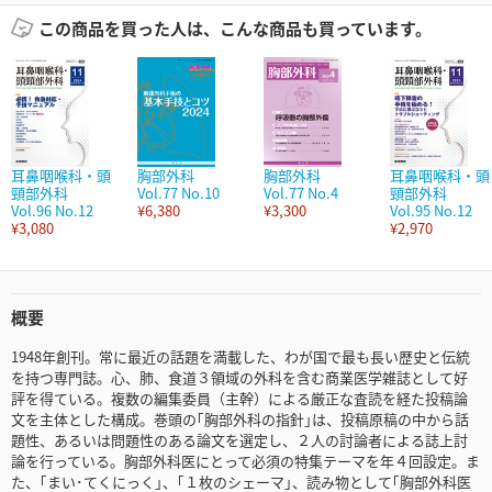
この商品を買った人は、こんな商品も買っています。
耳鼻咽喉科・頭
胸部外科
胸部外科
耳鼻咽喉科・頭
頸部外科
Vol.77 No.10
Vol.77 No.4
頸部外科
Vol.96 No.12
¥6,380
¥3,300
Vol.95 No.12
¥3,080
¥2,970
概要
1948年創刊。常に最近の話題を満載した、わが国で最も長い歴史と伝統
を持つ専門誌。心、肺、食道３領域の外科を含む商業医学雑誌として好
評を得ている。複数の編集委員（主幹）による厳正な査読を経た投稿論
文を主体とした構成。巻頭の｢胸部外科の指針｣は、投稿原稿の中から話
題性、あるいは問題性のある論文を選定し、２人の討論者による誌上討
論を行っている。胸部外科医にとって必須の特集テーマを年４回設定。ま
た、｢まい･てくにっく｣、｢１枚のシェーマ｣、読み物として｢胸部外科医