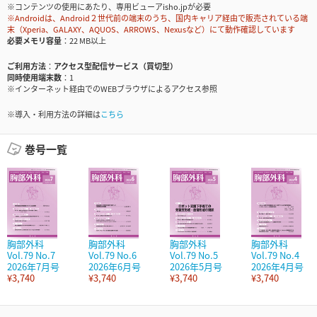
※コンテンツの使用にあたり、専用ビューアisho.jpが必要
※Androidは、Android２世代前の端末のうち、国内キャリア経由で販売されている端
末（Xperia、GALAXY、AQUOS、ARROWS、Nexusなど）にて動作確認しています
必要メモリ容量
22 MB以上
ご利用方法
アクセス型配信サービス（買切型）
同時使用端末数
1
※インターネット経由でのWEBブラウザによるアクセス参照
※導入・利用方法の詳細は
こちら
巻号一覧
胸部外科
胸部外科
胸部外科
胸部外科
Vol.79 No.7
Vol.79 No.6
Vol.79 No.5
Vol.79 No.4
2026年7月号
2026年6月号
2026年5月号
2026年4月号
¥3,740
¥3,740
¥3,740
¥3,740