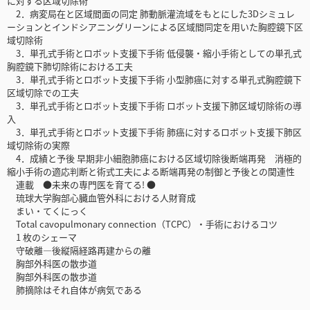
に対する区域切除術
2．病変局在と区域間面の同定 肺動脈灌流域をもとにした3Dシミュレ
ーションとインドシアニングリーンによる区域間同定を用いた胸腔鏡下区
域切除術
3．単孔式手術とロボット支援下手術 低侵襲・縮小手術としての単孔式
胸腔鏡下肺切除術における工夫
3．単孔式手術とロボット支援下手術 小型肺癌に対する単孔式胸腔鏡下
区域切除での工夫
3．単孔式手術とロボット支援下手術 ロボット支援下肺区域切除術の導
入
3．単孔式手術とロボット支援下手術 肺癌に対するロボット支援下肺区
域切除術の実際
4．成績と予後 早期非小細胞肺癌における区域切除後断端再発 消極的
縮小手術の適応判断と術式工夫による断端再発の制御と予後との関連性
連載 ●未来の専門医を育てる! ●
琉球大学胸部心臓血管外科における人財育成
まい・てくにっく
Total cavopulmonary connection（TCPC）・手術におけるコツ
1 枚のシェーマ
守破離―後縦隔経路再建からの離
胸部外科医の散歩道
胸部外科医の散歩道
肺摘除はそれ自体が病気である