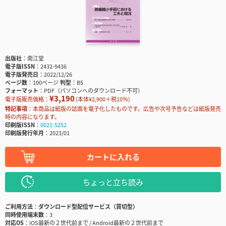
出版社
南江堂
電子版ISSN
2432-9436
電子版発売日
2022/12/26
ページ数
100ページ
判型
B5
フォーマット
PDF（パソコンへのダウンロード不可）
¥3,190
電子版販売価格：
(本体¥2,900＋税10％)
特記事項
本商品は紙版の誌面を電子化したものです。広告や次号予告などは紙版発売
時の内容になります。
印刷版ISSN
0021-5252
印刷版発行年月
2023/01
カートに入れる
ちょっと立ち読み
ご利用方法
ダウンロード型配信サービス（買切型）
同時使用端末数
3
対応OS
iOS最新の２世代前まで / Android最新の２世代前まで