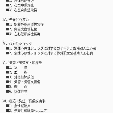
■1．急性冠症候群
■2．心室中隔穿孔
■3．心室自由壁破裂
Ⅳ．先天性心疾患
■1．総肺静脈還流異常症
■2．完全大血管転位
■3．左心低形成症候群
Ⅴ．心原性ショック
■1．急性心原性ショックに対するカテーテル型補助人工心臓
■2．急性心原性ショックに対する体外設置型補助人工心臓
Ⅵ．気管・気管支・肺疾患
■1．気 胸
■2．血 胸
■3．外傷性肺損傷
■4．気管・気管支損傷
■5．喀 血
■6．気道異物
Ⅶ．縦隔・胸壁・横隔膜疾患
■1．急性縦隔炎
■2．先天性横隔膜ヘルニア