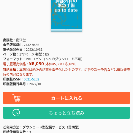
出版社
南江堂
電子版ISSN
2432-9436
電子版発売日
2022/10/31
ページ数
177ページ
判型
B5
フォーマット
PDF（パソコンへのダウンロード不可）
¥6,050
電子版販売価格：
(本体¥5,500＋税10％)
特記事項
本商品は紙版の誌面を電子化したものです。広告や次号予告などは紙版発売
時の内容になります。
印刷版ISSN
0021-5252
印刷版発行年月
2022/10
カートに入れる
ちょっと立ち読み
ご利用方法
ダウンロード型配信サービス（買切型）
同時使用端末数
3