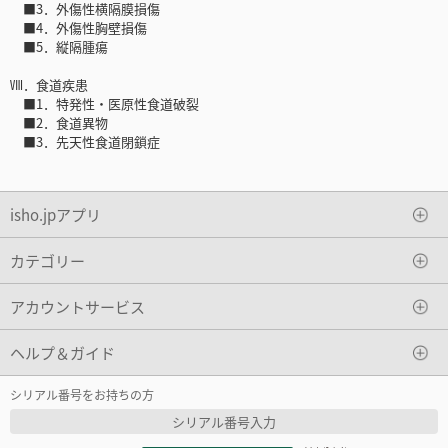
■3．外傷性横隔膜損傷
■4．外傷性胸壁損傷
■5．縦隔腫瘍
Ⅷ．食道疾患
■1．特発性・医原性食道破裂
■2．食道異物
■3．先天性食道閉鎖症
isho.jpアプリ
カテゴリー
アカウントサービス
ヘルプ＆ガイド
シリアル番号をお持ちの方
シリアル番号入力