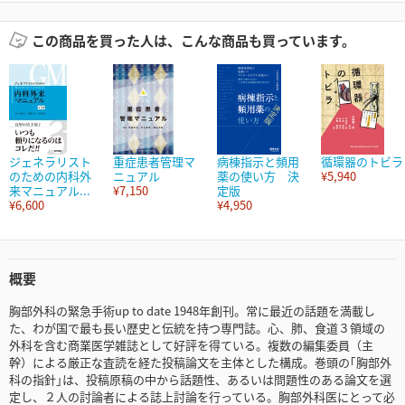
この商品を買った人は、こんな商品も買っています。
ジェネラリスト
重症患者管理マ
病棟指示と頻用
循環器のトビラ
のための内科外
ニュアル
薬の使い方 決
¥5,940
来マニュアル...
¥7,150
定版
¥6,600
¥4,950
概要
胸部外科の緊急手術up to date 1948年創刊。常に最近の話題を満載し
た、わが国で最も長い歴史と伝統を持つ専門誌。心、肺、食道３領域の
外科を含む商業医学雑誌として好評を得ている。複数の編集委員（主
幹）による厳正な査読を経た投稿論文を主体とした構成。巻頭の｢胸部外
科の指針｣は、投稿原稿の中から話題性、あるいは問題性のある論文を選
定し、２人の討論者による誌上討論を行っている。胸部外科医にとって必