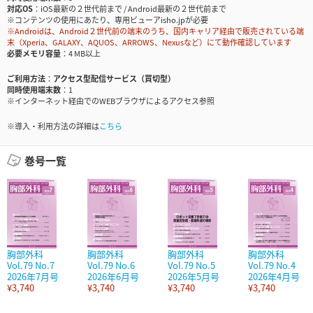
対応OS
iOS最新の２世代前まで / Android最新の２世代前まで
※コンテンツの使用にあたり、専用ビューアisho.jpが必要
※Androidは、Android２世代前の端末のうち、国内キャリア経由で販売されている端
末（Xperia、GALAXY、AQUOS、ARROWS、Nexusなど）にて動作確認しています
必要メモリ容量
4 MB以上
ご利用方法
アクセス型配信サービス（買切型）
同時使用端末数
1
※インターネット経由でのWEBブラウザによるアクセス参照
※導入・利用方法の詳細は
こちら
巻号一覧
胸部外科
胸部外科
胸部外科
胸部外科
Vol.79 No.7
Vol.79 No.6
Vol.79 No.5
Vol.79 No.4
2026年7月号
2026年6月号
2026年5月号
2026年4月号
¥3,740
¥3,740
¥3,740
¥3,740