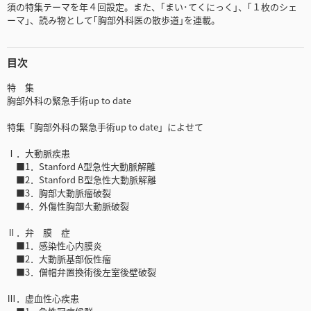
須の特集テーマを年４回設定。また、｢まい･てくにっく｣、｢１枚のシェ
ーマ｣、読み物として｢胸部外科医の散歩道｣を連載。
目次
特 集
胸部外科の緊急手術up to date
特集「胸部外科の緊急手術up to date」によせて
Ⅰ．大動脈疾患
■1．Stanford A型急性大動脈解離
■2．Stanford B型急性大動脈解離
■3．胸部大動脈瘤破裂
■4．外傷性胸部大動脈破裂
Ⅱ．弁 膜 症
■1．感染性心内膜炎
■2．大動脈基部仮性瘤
■3．僧帽弁置換術後左室後壁破裂
Ⅲ．虚血性心疾患