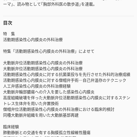
ーマ｣、読み物として｢胸部外科医の散歩道｣を連載。
目次
特 集
活動期感染性心内膜炎の外科治療
特集「活動期感染性心内膜炎の外科治療」によせて
大動脈弁位活動期感染性心内膜炎の外科治療
大動脈弁位活動期感染性心内膜炎の外科治療
活動期感染性心内膜炎に対する抗菌薬投与を先行させた外科的治療成績
活動期感染性心内膜炎に対する僧帽弁手術―自己弁温存のテクニック
人工弁感染性心内膜炎の外科治療経験
大動脈弁輪部膿瘍への介入を要した感染性心内膜炎
高度組織破壊を伴った大動脈弁位活動期感染性心内膜炎に対するステン
トレス生体弁を用いた弁置換術
僧帽弁位活動期感染性心内膜炎の外科治療における臨床的検討
同種大動脈弁組織を用いた大動脈基部再建
臨床経験
肺動静脈との交通を有する胸膜孤立性線維性腫瘍