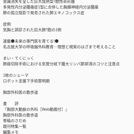
意識消失を呈した巨大成熟型?胞性奇形腫
多発性内分泌腫瘍症1型に合併した胸腺神経内分泌腫瘍
肺の孤立陰影で発見された肺エキノコックス症
症例
気胸と誤診された巨大肺?胞の1例
連載●未来の専門医を育てる!●
名古屋大学の呼吸器外科教育―理想と現実のはざまで考えること
まい・てくにっく
肺癌切除手術における気管分岐下腫大リンパ節郭清のコツと注意点
1枚のシェーマ
ロボット支援下手術黎明期
胸部外科医の散歩道
書 評
『胸部大動脈の外科［Web動画付］』
胸部外科医の散歩道
寄稿のさだめ
既刊特集一覧
編集メモ