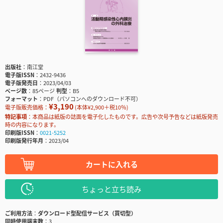
出版社
南江堂
電子版ISSN
2432-9436
電子版発売日
2023/04/03
ページ数
85ページ
判型
B5
フォーマット
PDF（パソコンへのダウンロード不可）
¥3,190
電子版販売価格：
(本体¥2,900＋税10％)
特記事項
本商品は紙版の誌面を電子化したものです。広告や次号予告などは紙版発売
時の内容になります。
印刷版ISSN
0021-5252
印刷版発行年月
2023/04
カートに入れる
ちょっと立ち読み
ご利用方法
ダウンロード型配信サービス（買切型）
同時使用端末数
3