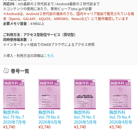
対応OS
iOS最新の２世代前まで / Android最新の２世代前まで
※コンテンツの使用にあたり、専用ビューアisho.jpが必要
※Androidは、Android２世代前の端末のうち、国内キャリア経由で販売されている端
末（Xperia、GALAXY、AQUOS、ARROWS、Nexusなど）にて動作確認しています
必要メモリ容量
4 MB以上
ご利用方法
アクセス型配信サービス（買切型）
同時使用端末数
1
※インターネット経由でのWEBブラウザによるアクセス参照
※導入・利用方法の詳細は
こちら
巻号一覧
胸部外科
胸部外科
胸部外科
胸部外科
Vol.79 No.7
Vol.79 No.6
Vol.79 No.5
Vol.79 No.4
2026年7月号
2026年6月号
2026年5月号
2026年4月号
¥3,740
¥3,740
¥3,740
¥3,740