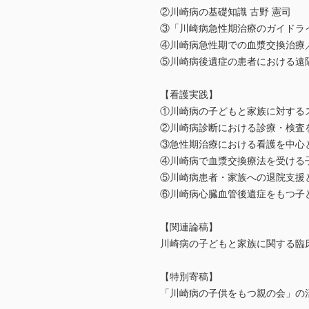
②川崎病の基礎知識 古野 憲司
③「川崎病急性期治療のガイドライ
④川崎病急性期での血漿交換治療
⑤川崎病後遺症の患者における遠
【看護実践】
①川崎病の子どもと家族に対する
②川崎病診断における診療・検査
③急性期治療における看護を中心
④川崎病で血漿交換療法を受ける
⑤川崎病患者・家族への退院支援
⑥川崎病心臓血管後遺症をもつ子
【関連論稿】
川崎病の子どもと家族に関する臨
【特別寄稿】
「川崎病の子供をもつ親の会」の