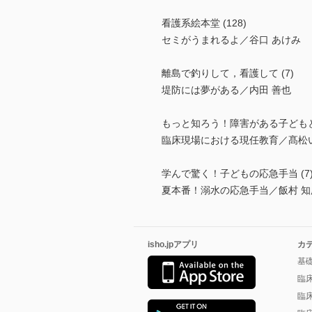
看護系絵本堂 (128)
セミがうまれるよ／谷口 あけみ
離島で釣りして，看護して (7)
堤防には夢がある／内田 善也
もっと知ろう！障害がある子どもと
臨床現場における現任教育／髙松
学んで驚く！子どもの応急手当 (7
夏本番！溺水の応急手当／飯村 知
isho.jpアプリ
カ
基
臨
臨