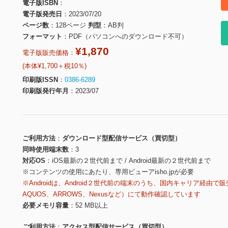
電子版ISBN
電子版発売日
2023/07/20
ページ数
128ページ
判型
AB判
フォーマット
PDF（パソコンへのダウンロード不可）
¥1,870
電子版販売価格：
(本体¥1,700＋税10％)
印刷版ISSN
0386-6289
印刷版発行年月
2023/07
ご利用方法
ダウンロード型配信サービス（買切型）
同時使用端末数
3
対応OS
iOS最新の２世代前まで / Android最新の２世代前まで
※コンテンツの使用にあたり、専用ビューアisho.jpが必要
※Androidは、Android２世代前の端末のうち、国内キャリア経由で販
AQUOS、ARROWS、Nexusなど）にて動作確認しています
必要メモリ容量
52 MB以上
ご利用方法
アクセス型配信サービス（買切型）