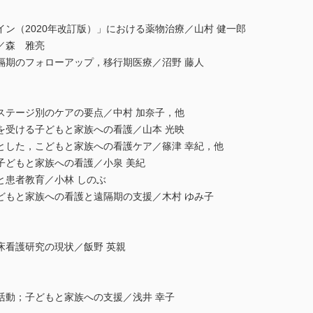
ン（2020年改訂版）」における薬物治療／山村 健一郎
／森 雅亮
隔期のフォローアップ，移行期医療／沼野 藤人
ステージ別のケアの要点／中村 加奈子，他
を受ける子どもと家族への看護／山本 光映
とした，こどもと家族への看護ケア／篠津 幸紀，他
子どもと家族への看護／小泉 美紀
と患者教育／小林 しのぶ
どもと家族への看護と遠隔期の支援／木村 ゆみ子
床看護研究の現状／飯野 英親
活動；子どもと家族への支援／浅井 幸子