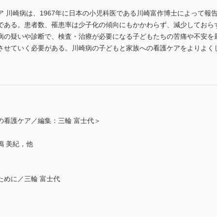
 川崎病は、1967年に日本の小児科医である川崎富作博士によって報
である。患者数、罹患率は少子化の傾向にもかかわらず、減少しておら
病の疑いや診断で、検査・治療が必要になる子どもたちの苦痛や不安を
させていく必要がある。川崎病の子どもと家族への看護ケアをよりよく
の看護ケア／編集：三輪 富士代＞
嶋 美紀，他
ために／三輪 富士代