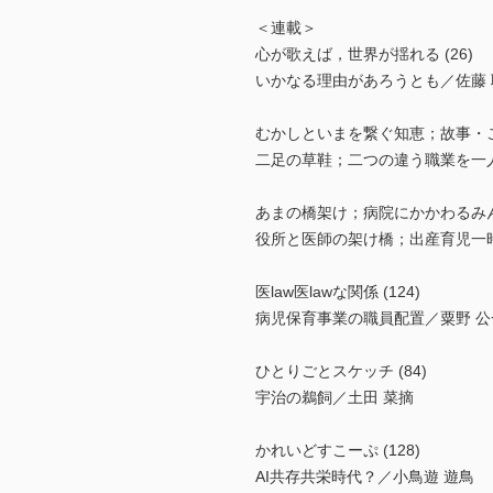
＜連載＞
心が歌えば，世界が揺れる (26)
いかなる理由があろうとも／佐藤 
むかしといまを繋ぐ知恵；故事・こ
二足の草鞋；二つの違う職業を一
あまの橋架け；病院にかかわるみん
役所と医師の架け橋；出産育児一
医law医lawな関係 (124)
病児保育事業の職員配置／粟野 公
ひとりごとスケッチ (84)
宇治の鵜飼／土田 菜摘
かれいどすこーぷ (128)
AI共存共栄時代？／小鳥遊 遊鳥