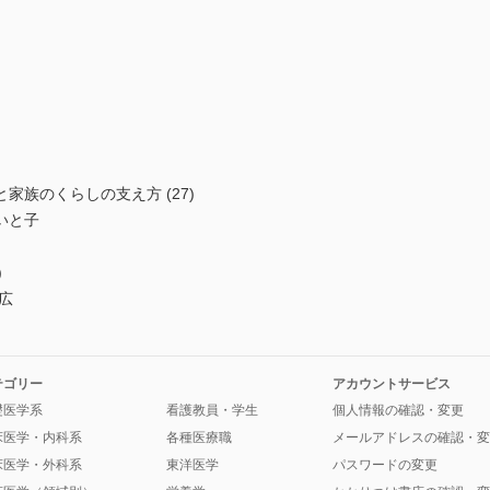
家族のくらしの支え方 (27)
いと子
)
広
テゴリー
アカウントサービス
礎医学系
看護教員・学生
個人情報の確認・変更
床医学・内科系
各種医療職
メールアドレスの確認・変
床医学・外科系
東洋医学
パスワードの変更