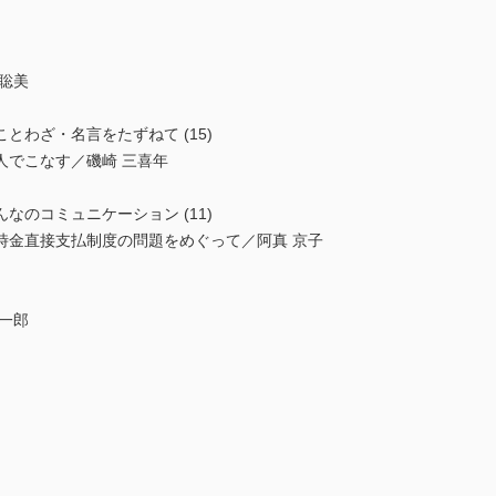
聡美
とわざ・名言をたずねて (15)
人でこなす／磯崎 三喜年
なのコミュニケーション (11)
時金直接支払制度の問題をめぐって／阿真 京子
一郎