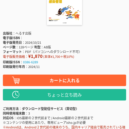
出版社
へるす出版
電子版ISBN
電子版発売日
2024/10/21
ページ数
128ページ
判型
AB版
フォーマット
PDF（パソコンへのダウンロード不可）
¥1,870
電子版販売価格：
(本体¥1,700＋税10％)
印刷版ISSN
0386-6289
印刷版発行年月
2024/11
カートに入れる
ちょっと立ち読み
ご利用方法
ダウンロード型配信サービス（買切型）
同時使用端末数
3
対応OS
iOS最新の２世代前まで / Android最新の２世代前まで
※コンテンツの使用にあたり、専用ビューアisho.jpが必要
※Androidは、Android２世代前の端末のうち、国内キャリア経由で販売されている端