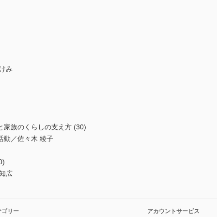
けみ
家族のくらしの支え方 (30)
活動／佐々木 綾子
)
知広
テゴリー
アカウントサービス