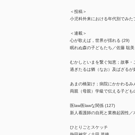
＜投稿＞
小児科外来における年代別でみた
＜連載＞
心が歌えば，世界が揺れる (29)
眠れぬ森の子どもたち／佐藤 聡美
むかしといまを繋ぐ知恵；故事・こ
過ぎたるは猶（なお）及ばざるが
あまの橋架け；病院にかかわるみん
両親（母親）学級で伝える子ども
医law医lawな関係 (127)
新人看護師の自死と業務起因性／木
ひとりごとスケッチ
熱田神宮／土田 菜摘