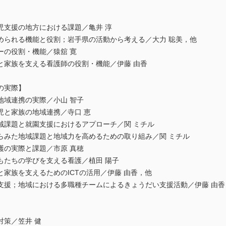
児支援の地方における課題／亀井 淳
められる機能と役割；岩手県の活動から考える／大力 聡美，他
ーの役割・機能／猿舘 寛
と家族を支える看護師の役割・機能／伊藤 由香
の実際】
地域連携の実際／小山 智子
児と家族の地域連携／寺口 恵
域課題と就園支援におけるアプローチ／関 ミチル
らみた地域課題と地域力を高めるための取り組み／関 ミチル
護の実際と課題／市原 真穂
もたちの学びを支える看護／植田 陽子
家族を支えるためのICTの活用／伊藤 由香，他
支援；地域における多職種チームによるきょうだい支援活動／伊藤 由香
対策／笠井 健