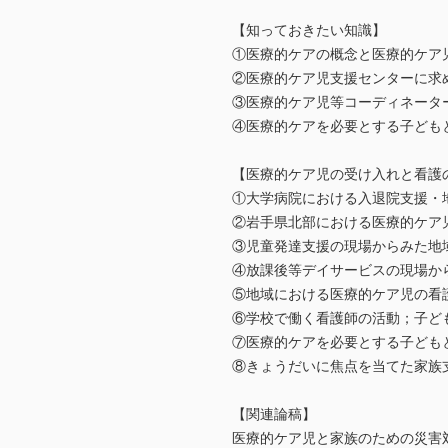
【知っておきたい知識】
①医療的ケアの概念と医療的ケア
②医療的ケア児支援センターに求
③医療的ケア児等コーディネータ
④医療的ケアを必要とする子ども
【医療的ケア児の受け入れと看護
①大学病院における入退院支援・
②岩手県北部における医療的ケア
③児童発達支援の現場からみた地
④放課後等デイサービスの現場か
⑤地域における医療的ケア児の看
⑥学校で働く看護師の活動；子ど
⑦医療的ケアを必要とする子どもと
⑧きょうだいに焦点を当てた家族
【関連論稿】
医療的ケア児と家族のための災害