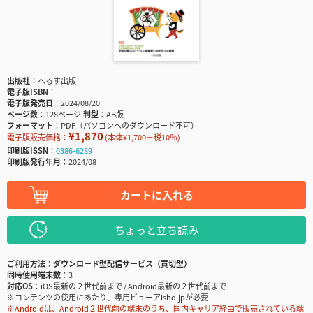
出版社
へるす出版
電子版ISBN
電子版発売日
2024/08/20
ページ数
128ページ
判型
AB版
フォーマット
PDF（パソコンへのダウンロード不可）
¥1,870
電子版販売価格：
(本体¥1,700＋税10％)
印刷版ISSN
0386-6289
印刷版発行年月
2024/08
カートに入れる
ちょっと立ち読み
ご利用方法
ダウンロード型配信サービス（買切型）
同時使用端末数
3
対応OS
iOS最新の２世代前まで / Android最新の２世代前まで
※コンテンツの使用にあたり、専用ビューアisho.jpが必要
※Androidは、Android２世代前の端末のうち、国内キャリア経由で販売されている端