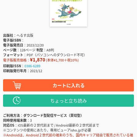
出版社
へるす出版
電子版ISBN
電子版発売日
2023/12/20
ページ数
128ページ
判型
AB判
フォーマット
PDF（パソコンへのダウンロード不可）
¥1,870
電子版販売価格：
(本体¥1,700＋税10％)
印刷版ISSN
0386-6289
印刷版発行年月
2023/12
カートに入れる
ちょっと立ち読み
ご利用方法
ダウンロード型配信サービス（買切型）
同時使用端末数
3
対応OS
iOS最新の２世代前まで / Android最新の２世代前まで
※コンテンツの使用にあたり、専用ビューアisho.jpが必要
※Androidは、Android２世代前の端末のうち、国内キャリア経由で販売されている端