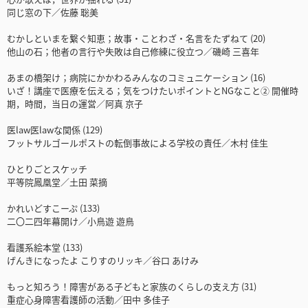
同じ窓の下／佐藤 聡美
むかしといまを繋ぐ知恵；故事・ことわざ・名言をたずねて (20)
他山の石；他者の言行や失敗は自己修練に役立つ／磯崎 三喜年
あまの橋架け；病院にかかわるみんなのコミュニケーション (16)
いざ！講座で医療を伝える；気をつけたいポイントとNGなこと② 開催時
期，時間，当日の運営／阿真 京子
医law医lawな関係 (129)
フットサルゴールポストの転倒事故による学校の責任／木村 佳生
ひとりごとスケッチ
平等院鳳凰堂／土田 菜摘
かれいどすこーぷ (133)
二〇二四年幕開け／小鳥遊 遊鳥
看護系絵本堂 (133)
げんきになったよ こりすのリッキ／谷口 あけみ
もっと知ろう！障害がある子どもと家族のくらしの支え方 (31)
重症心身障害看護師の活動／田中 多佳子