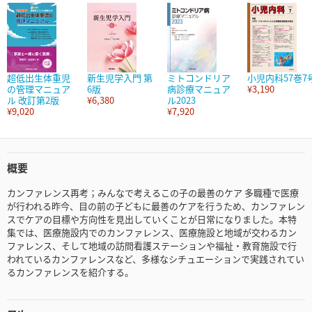
超低出生体重児
新生児学入門 第
ミトコンドリア
小児内科57巻7
の管理マニュア
6版
病診療マニュア
¥3,190
ル 改訂第2版
¥6,380
ル2023
¥9,020
¥7,920
概要
カンファレンス再考；みんなで考えるこの子の最善のケア 多職種で医療
が行われる昨今、目の前の子どもに最善のケアを行うため、カンファレン
スでケアの目標や方向性を見出していくことが日常になりました。本特
集では、医療施設内でのカンファレンス、医療施設と地域が交わるカン
ファレンス、そして地域の訪問看護ステーションや福祉・教育施設で行
われているカンファレンスなど、多様なシチュエーションで実践されてい
るカンファレンスを紹介する。