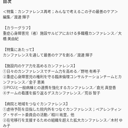
目次
＜特集：カンファレンス再考；みんなで考えるこの子の最善のケア＞
編集／渡邊 輝子
【カラーグラフ】
重症心身障害児（者）施設サルビアにおける多職種カンファレンス／大
橋 美由紀
【特集にあたって】
カンファレンスを通して最善のケアを創る／渡邊 輝子
【施設内のケア力を高めるカンファレンス】
①日々のカンファレンスでチーム力を高める／野地 有希子
②重症心身障害児の権利を守る臨床倫理コンサルテーションチームとカ
ンファレンス／金子 恵美
③PICUと一般病棟との連携を強化するカンファレンス／倉光 真登香
④チームの看護を振り返るデスカンファレンス／荒谷 智子
【病院と地域をつなぐカンファレンス】
①虐待予防を目指した院内外をつなぐカンファレンス；ペアレンティン
グ・サポート委員会の活動／相川 祐里，他
②在宅移行を支援するための組織を超えた拡大カンファレンス／木村 ゆ
み子