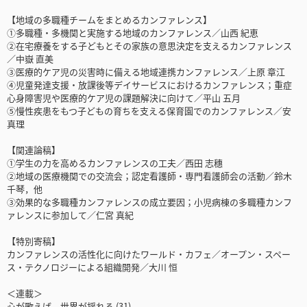
【地域の多職種チームをまとめるカンファレンス】
①多職種・多機関と実施する地域のカンファレンス／山西 紀恵
②在宅療養をする子どもとその家族の意思決定を支えるカンファレンス
／中嶽 直美
③医療的ケア児の災害時に備える地域連携カンファレンス／上原 章江
④児童発達支援・放課後等デイサービスにおけるカンファレンス；重症
心身障害児や医療的ケア児の課題解決に向けて／平山 五月
⑤慢性疾患をもつ子どもの育ちを支える保育園でのカンファレンス／安
真理
【関連論稿】
①学生の力を高めるカンファレンスの工夫／西田 志穗
②地域の医療機関での交流会；認定看護師・専門看護師会の活動／鈴木
千琴，他
③効果的な多職種カンファレンスの成⽴要因；小児病棟の多職種カンフ
ァレンスに参加して／仁宮 真紀
【特別寄稿】
カンファレンスの活性化に向けたワールド・カフェ／オープン・スペー
ス・テクノロジーによる組織開発／大川 恒
＜連載＞
心が歌えば，世界が揺れる (31)