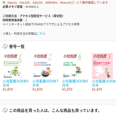
末（Xperia、GALAXY、AQUOS、ARROWS、Nexusなど）にて動作確認しています
必要メモリ容量
40 MB以上
ご利用方法
アクセス型配信サービス（買切型）
同時使用端末数
1
※インターネット経由でのWEBブラウザによるアクセス参照
※導入・利用方法の詳細は
こちら
巻号一覧
小児看護2026年8
小児看護2026年7
小児看護2026年6
小児看護2026年
月号
月号
月号
月号
¥1,870
¥1,870
¥1,870
¥1,870
この商品を買った人は、こんな商品も買っています。