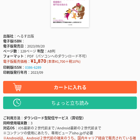
出版社
へるす出版
電子版ISBN
電子版発売日
2023/09/20
ページ数
128ページ
判型
AB判
フォーマット
PDF（パソコンへのダウンロード不可）
¥1,870
電子版販売価格：
(本体¥1,700＋税10％)
印刷版ISSN
0386-6289
印刷版発行年月
2023/09
カートに入れる
ちょっと立ち読み
ご利用方法
ダウンロード型配信サービス（買切型）
同時使用端末数
3
対応OS
iOS最新の２世代前まで / Android最新の２世代前まで
※コンテンツの使用にあたり、専用ビューアisho.jpが必要
※Androidは、Android２世代前の端末のうち、国内キャリア経由で販売されている端