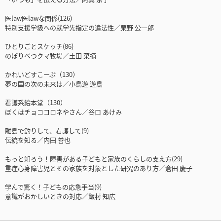
医law医lawな関係(126)
特別支援学級への就学先指定の違法性／粟野 公一郎
ひとりごとスケッチ(86)
のぼりべつクマ牧場／土田 菜摘
かれいどすこーぷ（130）
夢の国の次の未来は／小鳥遊 遊鳥
看護系絵本堂（130）
ぼくはチョココロネやさん／谷口 あけみ
離島で釣りして、看護して(9)
伝統を知る／内田 善也
もっと知ろう！障害がある子どもと家族のくらしの支え方(29)
重症心身障害児とその家族を対象とした研究のあり方／倉田 慶子
学んで驚く！子どもの応急手当(9)
意識がおかしいときの対応／飯村 知広