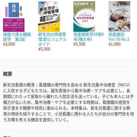
極論で語る睡眠
新生児の呼吸管
周産期医学54巻6
助産雑誌
医学 第2版
理 超ビジュアル
号(増大号）
Vol.78 No.2
¥3,850
ガイド
¥5,500
¥1,980
¥5,500
概要
新生児看護の教育；看護職の専門性を高める 新生児集中治療室（NICU）
に入院する子どもたちは、誕生直後から集中治療・ケアを必要とし、長
期間にわたって家族から離れた入院生活を送っている。子ども本人には予
備力がないため、集中治療・ケアを必要とする時期は、看護職の感覚を
研ぎ澄ます観察や技術に委ねられる。本特集は、新生児看護に関する教
育の現状を紹介することで、小児看護に携わる人たちが自分の専門性を培
う方略を考える機会を提供していく。