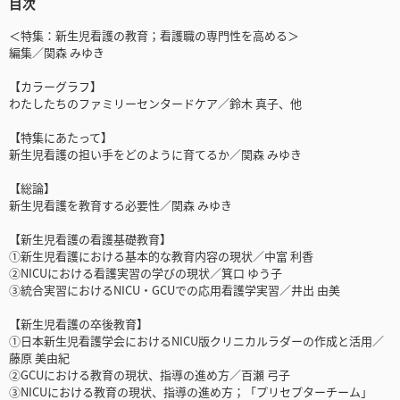
目次
＜特集：新生児看護の教育；看護職の専門性を高める＞
編集／関森 みゆき
【カラーグラフ】
わたしたちのファミリーセンタードケア／鈴木 真子、他
【特集にあたって】
新生児看護の担い手をどのように育てるか／関森 みゆき
【総論】
新生児看護を教育する必要性／関森 みゆき
【新生児看護の看護基礎教育】
①新生児看護における基本的な教育内容の現状／中富 利香
②NICUにおける看護実習の学びの現状／箕口 ゆう子
③統合実習におけるNICU・GCUでの応用看護学実習／井出 由美
【新生児看護の卒後教育】
①日本新生児看護学会におけるNICU版クリニカルラダーの作成と活用／
藤原 美由紀
②GCUにおける教育の現状、指導の進め方／百瀬 弓子
③NICUにおける教育の現状、指導の進め方；「プリセプターチーム」