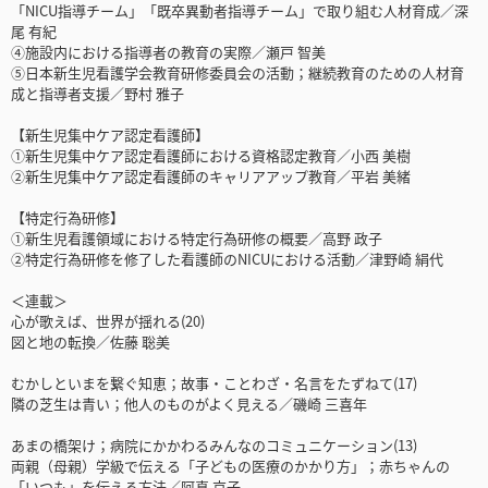
「NICU指導チーム」「既卒異動者指導チーム」で取り組む人材育成／深
尾 有紀
④施設内における指導者の教育の実際／瀬戸 智美
⑤日本新生児看護学会教育研修委員会の活動；継続教育のための人材育
成と指導者支援／野村 雅子
【新生児集中ケア認定看護師】
①新生児集中ケア認定看護師における資格認定教育／小西 美樹
②新生児集中ケア認定看護師のキャリアアップ教育／平岩 美緒
【特定行為研修】
①新生児看護領域における特定行為研修の概要／高野 政子
②特定行為研修を修了した看護師のNICUにおける活動／津野崎 絹代
＜連載＞
心が歌えば、世界が揺れる(20)
図と地の転換／佐藤 聡美
むかしといまを繋ぐ知恵；故事・ことわざ・名言をたずねて(17)
隣の芝生は青い；他人のものがよく見える／磯崎 三喜年
あまの橋架け；病院にかかわるみんなのコミュニケーション(13)
両親（母親）学級で伝える「子どもの医療のかかり方」；赤ちゃんの
「いつも」を伝える方法／阿真 京子