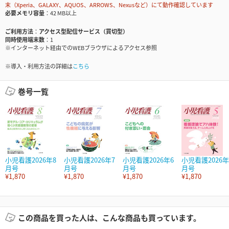
末（Xperia、GALAXY、AQUOS、ARROWS、Nexusなど）にて動作確認しています
必要メモリ容量
42 MB以上
ご利用方法
アクセス型配信サービス（買切型）
同時使用端末数
1
※インターネット経由でのWEBブラウザによるアクセス参照
※導入・利用方法の詳細は
こちら
巻号一覧
小児看護2026年8
小児看護2026年7
小児看護2026年6
小児看護2026年
月号
月号
月号
月号
¥1,870
¥1,870
¥1,870
¥1,870
この商品を買った人は、こんな商品も買っています。