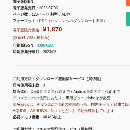
電子版ISBN
電子版発売日
2023/07/03
ページ数
128ページ
判型
AB判
フォーマット
PDF（パソコンへのダウンロード不可）
¥1,870
電子版販売価格：
(本体¥1,700＋税10％)
印刷版ISSN
0386-6289
印刷版発行年月
2023/05
ご利用方法
ダウンロード型配信サービス（買切型）
同時使用端末数
3
対応OS
iOS最新の２世代前まで / Android最新の２世代前まで
※コンテンツの使用にあたり、専用ビューアisho.jpが必要
※Androidは、Android２世代前の端末のうち、国内キャリア経由で販
AQUOS、ARROWS、Nexusなど）にて動作確認しています
必要メモリ容量
48 MB以上
ご利用方法
アクセス型配信サービス（買切型）