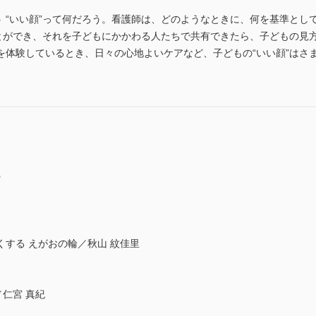
う “いい顔”って何だろう。看護師は、どのようなときに、何を基準とし
ことができ、それを子どもにかかわる人たちで共有できたら、子どもの見
を体験しているとき、日々の心地よいケアなど、子どもの“いい顔”はさ
！
う
する えがおの輪／秋山 紋佳里
／仁宮 真紀