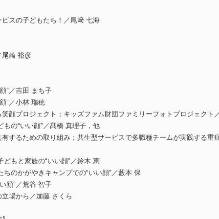
ービスの子どもたち！／尾﨑 七海
／尾崎 裕彦
顔”／吉田 まち子
顔”／小林 瑞穂
る笑顔プロジェクト；キッズファム財団ファミリーフォトプロジェクト／
もの“いい顔”／髙橋 真理子，他
を共有するための取り組み；共生型サービスで多職種チームが実践する重
どもと家族の“いい顔”／鈴木 恵
ちのかがやきキャンプでの“いい顔”／藪本 保
い顔”／荒谷 智子
の立場から／加藤 さくら