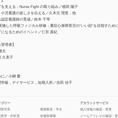
”】
支える；Nurse Fight の取り組み／植田 陽子
；小児看護の楽しさを伝える／久木元 理恵，他
る認定看護師の育成／鈴木 千琴
施した呼吸フィジカル研修；重症心身障害児の“いい顔”を目指すために
”になるためのイベント／仁宮 真紀
る管理者】
健太
 久美子
めに／小網 愛
問学級，デイサービス，短期入所／吉田 佳子
テゴリー
アカウントサービス
礎医学系
看護教員・学生
個人情報の確認・変更
床医学・内科系
各種医療職
メールアドレスの確認・変