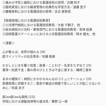
①痛みの予防と緩和における看護技術の習得／古橋 知子
②臨地実習における輸液管理の効果的な学習方法／遠藤 里子
③腰椎穿刺における看護技術の修得／永吉 美智枝
【実践現場における看護技術教育】
①小児専門病院における看護技術教育／大倉 千鶴子，他
②総合病院の小児科・療育部門における看護技術教育／若林 絵美
③訪問看護ステーションにおける小児看護技術教育／鈴木 健太，他
＜連載＞
心が歌えば，世界が揺れる (34)
超マイノリティの社会革命／佐藤 聡美
むかしといまを繋ぐ知恵；故事・ことわざ・名言をたずねて (23)
春宵一刻直千金；春の宵のひとときは千金に値する／磯崎三喜年
あまの橋架け；病院にかかわるみんなのコミュニケーション (19)
医療政策に参画する①；救急や搬送の問題で悲しいことが起こらないた
めに／阿真 京子
医law医lawな関係 (132)
学校における頭髪指導等の違法性／粟野 公一郎