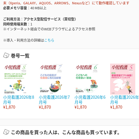
末（Xperia、GALAXY、AQUOS、ARROWS、Nexusなど）にて動作確認しています
必要メモリ容量
40 MB以上
ご利用方法
アクセス型配信サービス（買切型）
同時使用端末数
1
※インターネット経由でのWEBブラウザによるアクセス参照
※導入・利用方法の詳細は
こちら
巻号一覧
小児看護2026年8
小児看護2026年7
小児看護2026年6
小児看護2026年
月号
月号
月号
月号
¥1,870
¥1,870
¥1,870
¥1,870
この商品を買った人は、こんな商品も買っています。