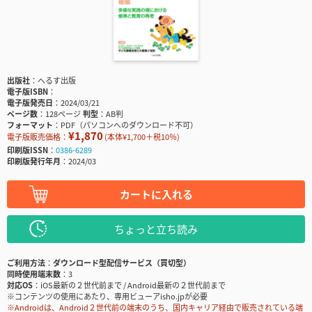
出版社
へるす出版
電子版ISBN
電子版発売日
2024/03/21
ページ数
128ページ
判型
AB判
フォーマット
PDF（パソコンへのダウンロード不可）
¥1,870
電子版販売価格：
(本体¥1,700＋税10％)
印刷版ISSN
0386-6289
印刷版発行年月
2024/03
カートに入れる
ちょっと立ち読み
ご利用方法
ダウンロード型配信サービス（買切型）
同時使用端末数
3
対応OS
iOS最新の２世代前まで / Android最新の２世代前まで
※コンテンツの使用にあたり、専用ビューアisho.jpが必要
※Androidは、Android２世代前の端末のうち、国内キャリア経由で販売されている端