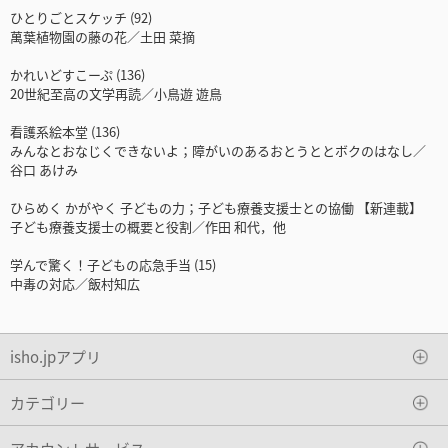
ひとりごとスケッチ (92)
萬葉植物園の藤の花／土田 菜摘
かれいどすこーぷ (136)
20世紀至高の文学再読／小鳥遊 遊鳥
看護系絵本堂 (136)
みんなとおなじくできないよ；障がいのあるおとうととボクのはなし／
谷口 あけみ
ひらめく かがやく 子どもの力；子ども療養支援士との協働 【新連載】
子ども療養支援士の概要と役割／作田 和代，他
学んで驚く！子どもの応急手当 (15)
中毒の対応／飯村知広
isho.jpアプリ
カテゴリー