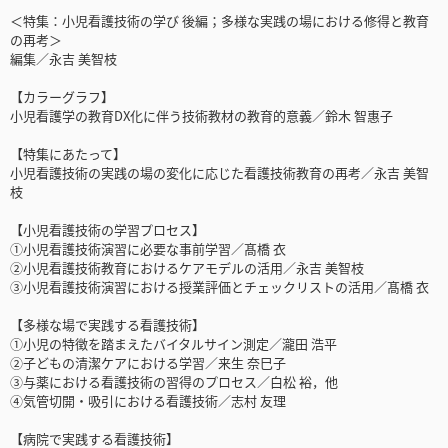
＜特集：小児看護技術の学び 後編；多様な実践の場における修得と教育
の再考＞
編集／永吉 美智枝
【カラーグラフ】
小児看護学の教育DX化に伴う技術教材の教育的意義／鈴木 智惠子
【特集にあたって】
小児看護技術の実践の場の変化に応じた看護技術教育の再考／永吉 美智
枝
【小児看護技術の学習プロセス】
①小児看護技術演習に必要な事前学習／髙橋 衣
②小児看護技術教育におけるケアモデルの活用／永吉 美智枝
③小児看護技術演習における授業評価とチェックリストの活用／髙橋 衣
【多様な場で実践する看護技術】
①⼩児の特徴を踏まえたバイタルサイン測定／瀧田 浩平
②子どもの清潔ケアにおける学習／来生 奈巳子
③与薬における看護技術の習得のプロセス／白松 裕，他
④気管切開・吸引における看護技術／志村 友理
【病院で実践する看護技術】