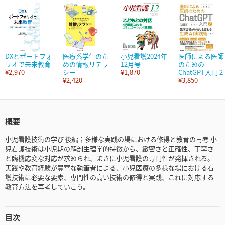
DXとポートフォ
医療系学生のた
小児看護2024年
医師による医師
リオで未来教育
めの情報リテラ
12月号
のための
¥2,970
シー
¥1,870
ChatGPT入門 2
¥2,420
¥3,850
概要
小児看護技術の学び 後編；多様な実践の場における修得と教育の再考 小
児看護技術は小児期の解剖生理学的特徴から、緻密さと正確性、丁寧さ
と臨機応変な対応が求められ、まさに小児看護の専門性が発揮される。
実践や教育経験が豊富な執筆者による、小児医療の多様な場における看
護技術に必要な要素、専門性の高い技術の修得と実践、これに対応する
教育方法を再考していこう。
目次