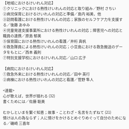
【地域におけるけいれん対応】
①クリニックにおける熱性けいれんの対応と取り組み／野村 さちい
②病児保育におけるけいれんの対応と準備／島内 裕美，他
③訪問看護における熱性けいれんの対応；家族のセルフケア力を支援す
る／後藤 あゆみ
④児童発達支援事業所における熱性けいれんの対応；障害児への対応と
職員の連携／原島 郁美
⑤保育園における熱性けいれんの看護／井桁 真帆
⑥救急隊員による熱性けいれんの対応；小豆島における救急搬送のデー
タをもとに／西本 義則
⑦特別支援学校におけるけいれん対応／山口 広子
【病院におけるけいれん対応】
①救急外来における熱性けいれんの対応／田中 英行
②病棟における熱性けいれんの対応と看護／菅野 隼人
<連載>
心が歌えば，世界が揺れる (32)
書くためには／佐藤 聡美
むかしといまを繋ぐ知恵；故事・ことわざ・名言をたずねて (21)
情けは人の為ならず；人に情けをかけるとめぐりめぐって自分のためにな
る／磯崎 三喜年