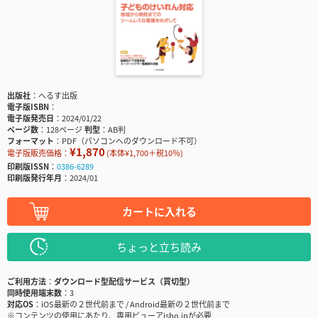
出版社
へるす出版
電子版ISBN
電子版発売日
2024/01/22
ページ数
128ページ
判型
AB判
フォーマット
PDF（パソコンへのダウンロード不可）
¥1,870
電子版販売価格：
(本体¥1,700＋税10％)
印刷版ISSN
0386-6289
印刷版発行年月
2024/01
カートに入れる
ちょっと立ち読み
ご利用方法
ダウンロード型配信サービス（買切型）
同時使用端末数
3
対応OS
iOS最新の２世代前まで / Android最新の２世代前まで
※コンテンツの使用にあたり、専用ビューアisho.jpが必要