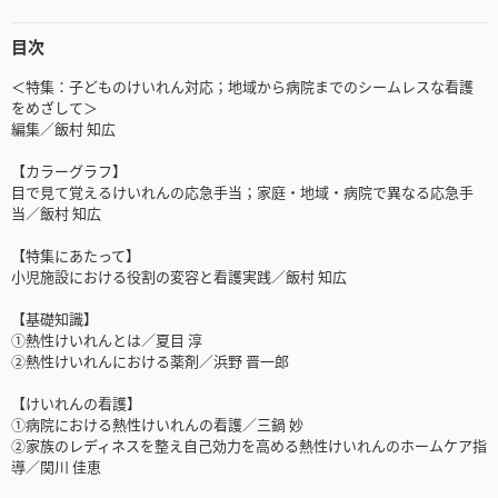
目次
＜特集：子どものけいれん対応；地域から病院までのシームレスな看護
をめざして＞
編集／飯村 知広
【カラーグラフ】
目で見て覚えるけいれんの応急手当；家庭・地域・病院で異なる応急手
当／飯村 知広
【特集にあたって】
小児施設における役割の変容と看護実践／飯村 知広
【基礎知識】
①熱性けいれんとは／夏目 淳
②熱性けいれんにおける薬剤／浜野 晋一郎
【けいれんの看護】
①病院における熱性けいれんの看護／三鍋 妙
②家族のレディネスを整え自己効力を高める熱性けいれんのホームケア指
導／関川 佳恵