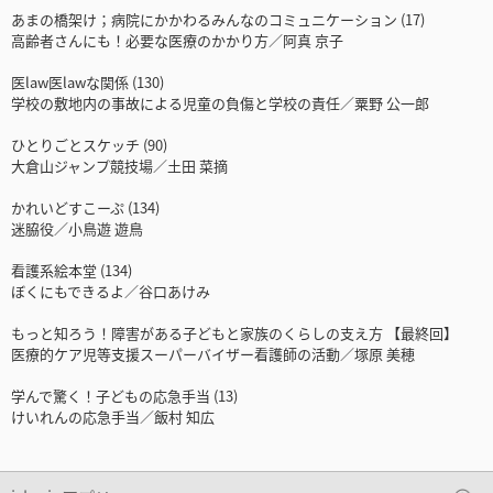
あまの橋架け；病院にかかわるみんなのコミュニケーション (17)
高齢者さんにも！必要な医療のかかり方／阿真 京子
医law医lawな関係 (130)
学校の敷地内の事故による児童の負傷と学校の責任／粟野 公一郎
ひとりごとスケッチ (90)
大倉山ジャンプ競技場／土田 菜摘
かれいどすこーぷ (134)
迷脇役／小鳥遊 遊鳥
看護系絵本堂 (134)
ぼくにもできるよ／谷口あけみ
もっと知ろう！障害がある子どもと家族のくらしの支え方 【最終回】
医療的ケア児等支援スーパーバイザー看護師の活動／塚原 美穂
学んで驚く！子どもの応急手当 (13)
けいれんの応急手当／飯村 知広