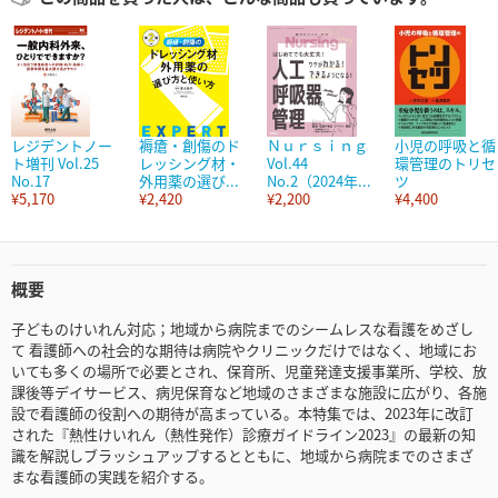
レジデントノー
褥瘡・創傷のド
Ｎｕｒｓｉｎｇ
小児の呼吸と循
ト増刊 Vol.25
レッシング材・
Vol.44
環管理のトリセ
No.17
外用薬の選び...
No.2（2024年...
ツ
¥5,170
¥2,420
¥2,200
¥4,400
概要
⼦どものけいれん対応；地域から病院までのシームレスな看護をめざし
て 看護師への社会的な期待は病院やクリニックだけではなく、地域にお
いても多くの場所で必要とされ、保育所、児童発達支援事業所、学校、放
課後等デイサービス、病児保育など地域のさまざまな施設に広がり、各施
設で看護師の役割への期待が高まっている。本特集では、2023年に改訂
された『熱性けいれん（熱性発作）診療ガイドライン2023』の最新の知
識を解説しブラッシュアップするとともに、地域から病院までのさまざ
まな看護師の実践を紹介する。