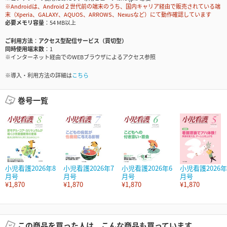
※Androidは、Android２世代前の端末のうち、国内キャリア経由で販売されている端
末（Xperia、GALAXY、AQUOS、ARROWS、Nexusなど）にて動作確認しています
必要メモリ容量
54 MB以上
ご利用方法
アクセス型配信サービス（買切型）
同時使用端末数
1
※インターネット経由でのWEBブラウザによるアクセス参照
※導入・利用方法の詳細は
こちら
巻号一覧
小児看護2026年8
小児看護2026年7
小児看護2026年6
小児看護2026年
月号
月号
月号
月号
¥1,870
¥1,870
¥1,870
¥1,870
この商品を買った人は、こんな商品も買っています。