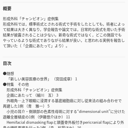
概要
形成外科「チャンピオン」症例集
形成外科では，標準術式とされる術式で手術をしたとしても，術者によっ
て結果は大きく異なり，学会報告や論文では，日常的な術式を用いた手術
結果が披露されることは少ない。新奇な術式ではなく，どこの施設でも
やっているような術式でありながら結果が良い，と思われる実例を報告し
て頂いた（「企画にあたって」より）。
目次
●随想
「新しい美容医療の世界」 （宮田成章） 1
●特集 その他
形成外科「チャンピオン」症例集
企画にあたって （細川 亙） 3
外眼角─上下眼瞼に浸潤する基底細胞癌に対し従来法の組み合わせで
再建した1例 （青 雅一） 5
小児の耳介・側頭部の色素性母斑に対する“dimensional unit”に分けた
遊離全層植皮の1例 （伊藤悠介ほか） 11
Hemifacial dismasking flapと頭蓋骨外板付きpericranial flapにより外
鼻の硬性再建を行った1例 （森 裕晃ほか） 16