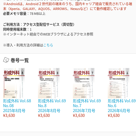
※Androidは、Android２世代前の端末のうち、国内キャリア経由で販売されている端
末（Xperia、GALAXY、AQUOS、ARROWS、Nexusなど）にて動作確認しています
必要メモリ容量
78 MB以上
ご利用方法
アクセス型配信サービス（買切型）
同時使用端末数
1
※インターネット経由でのWEBブラウザによるアクセス参照
※導入・利用方法の詳細は
こちら
巻号一覧
形成外科 Vol.68
形成外科 Vol.69
形成外科 Vol.69
形成外科 Vol.69
No.08
No.8
No.7
No.6
2025年8月号
2026年8月号
2026年7月号
2026年6月号
¥3,630
¥3,630
¥3,630
¥3,630