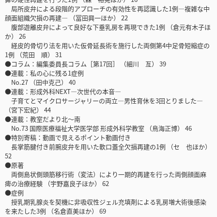
局所皮弁による段階的アプローチの有効性を再認識した1例―複雑な中
顔面組織欠損の再建― （冨田興一ほか） 22
腹部遊離皮弁によって良好な下垂乳房を再現できた1例 （倉元有木子ほ
か） 26
経皮的骨切り法を用いた仮骨延長術を施行した両側第4中足骨短縮症の
1例 （荒田 順） 31
●コラム：編集委員長コラム［第17回］ （細川 亙） 39
●連載：私の心に残る1症例
No.27 （田中克己） 40
●連載：形成外科NEXT―次世代の本音―
子育てとマイクロサージャリーの両立―男性育休を3回とりました―
（宮下宏紀） 44
●連載：教室だより北～南
No.73 国際医療福祉大学医学部 形成外科学教室 （鳥海正博） 46
●特別寄稿：動画で見えるポイント動画付き
長掌筋腱付き前腕皮弁を用いた軟口蓋全欠損再建の1例 （セ 也ほか）
52
●原著
両側島状側頭筋移行術（変法）により一期的再建を行った両側顔面麻
痺の治療経験 （宇野嘉良子ほか） 62
●症例
授乳期乳腺炎を契機に非吸収性ジェル充填剤による乳房増大術後感染
を来たした3例 （名倉直美ほか） 69