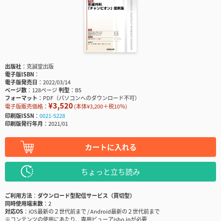
出版社
克誠堂出版
電子版ISBN
電子版発売日
2022/03/14
ページ数
128ページ
判型
B5
フォーマット
PDF（パソコンへのダウンロード不可）
¥3,520
電子版販売価格：
(本体¥3,200＋税10％)
印刷版ISSN
0021-5228
印刷版発行年月
2021/01
カートに入れる
ちょっと立ち読み
ご利用方法
ダウンロード型配信サービス（買切型）
同時使用端末数
2
対応OS
iOS最新の２世代前まで / Android最新の２世代前まで
※コンテンツの使用にあたり、専用ビューアisho.jpが必要