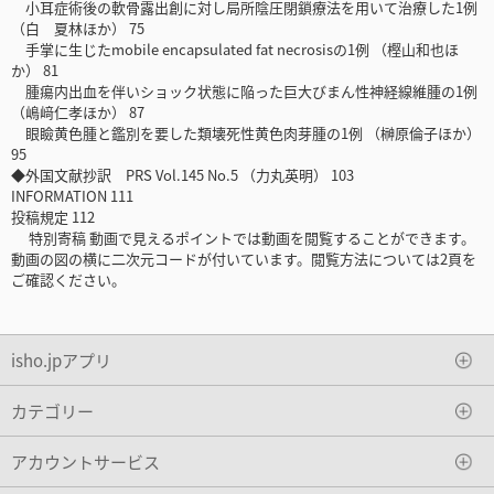
小耳症術後の軟骨露出創に対し局所陰圧閉鎖療法を用いて治療した1例
（白 夏林ほか） 75
手掌に生じたmobile encapsulated fat necrosisの1例 （樫山和也ほ
か） 81
腫瘍内出血を伴いショック状態に陥った巨大びまん性神経線維腫の1例
（嶋﨑仁孝ほか） 87
眼瞼黄色腫と鑑別を要した類壊死性黄色肉芽腫の1例 （榊原倫子ほか）
95
◆外国文献抄訳 PRS Vol.145 No.5 （力丸英明） 103
INFORMATION 111
投稿規定 112
特別寄稿 動画で見えるポイントでは動画を閲覧することができます。
動画の図の横に二次元コードが付いています。閲覧方法については2頁を
ご確認ください。
isho.jpアプリ
カテゴリー
アカウントサービス