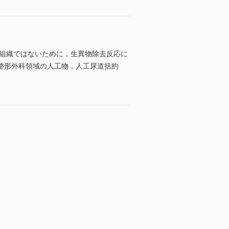
己組織ではないために，生異物除去反応に
整形外科領域の人工物，人工尿道括約