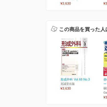
¥3,630
¥3
この商品を買った人
形成外科 Vol.68 No.3
基
克誠堂出版
ー
¥3,630
篠
Ga
¥3