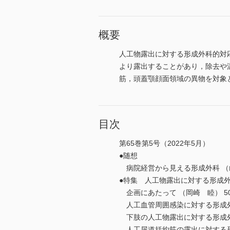
概要
人工物露出に対する形成外科的対
より露出することがあり，除去や
筋，頭蓋顎顔面領域の異物を対象
目次
第65巻第5号（2022年5月）
●随想
病院経営から見える形成外科 （山
●特集 人工物露出に対する形成
企画にあたって （岡崎 睦） 50
人工血管周囲感染に対する形成外科
下肢の人工物露出に対する形成外科
人工尿道括約筋の露出に対する形成