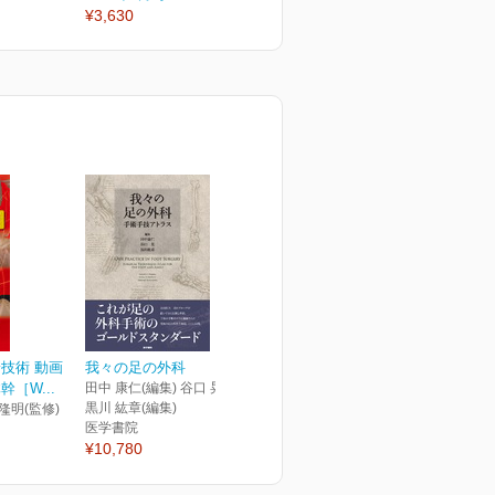
¥3,630
¥6,050
¥
技術 動画
我々の足の外科
［W...
田中 康仁(編集) 谷口 晃(編集)
黒川 紘章(編集)
 隆明(監修)
医学書院
¥10,780