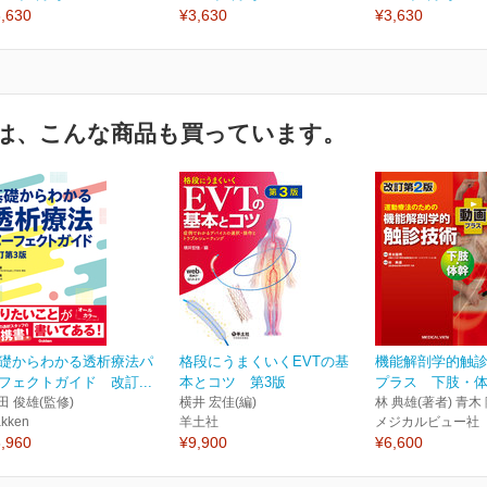
,630
¥3,630
¥3,630
は、こんな商品も買っています。
礎からわかる透析療法パ
格段にうまくいくEVTの基
機能解剖学的触診
フェクトガイド 改訂...
本とコツ 第3版
プラス 下肢・体幹
田 俊雄(監修)
横井 宏佳(編)
林 典雄(著者) 青木
kken
羊土社
メジカルビュー社
,960
¥9,900
¥6,600