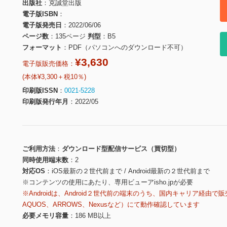
出版社
克誠堂出版
電子版ISBN
電子版発売日
2022/06/06
ページ数
135ページ
判型
B5
フォーマット
PDF（パソコンへのダウンロード不可）
¥3,630
電子版販売価格：
(本体¥3,300＋税10％)
印刷版ISSN
0021-5228
印刷版発行年月
2022/05
ご利用方法
ダウンロード型配信サービス（買切型）
同時使用端末数
2
対応OS
iOS最新の２世代前まで / Android最新の２世代前まで
※コンテンツの使用にあたり、専用ビューアisho.jpが必要
※Androidは、Android２世代前の端末のうち、国内キャリア経由で販
AQUOS、ARROWS、Nexusなど）にて動作確認しています
必要メモリ容量
186 MB以上