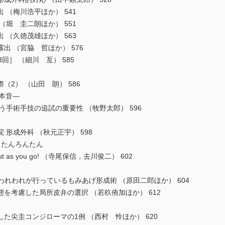
（梅川浩平ほか） 541
堀 圭二朗ほか） 551
（久徳茂雄ほか） 563
 （宮脇 哲ほか） 576
回］ （細川 亙） 585
2） （山田 朗） 586
の本音―
eyに思う手術手技の追試の重要性 （牧野太郎） 596
 形成外科 （秋元正宇） 598
 たんろんたん
Cut as you go! （寺尾保信，去川俊二） 602
に対しわれわれが行っているもみあげ形成術 （原田二郎ほか） 604
考慮した局所皮弁の選択 （若杦侑加ほか） 612
尖圭コンジローマの1例 （西村 怜ほか） 620