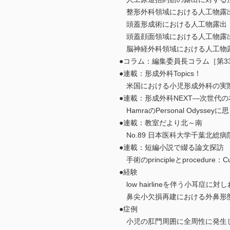
整形外科領域における人工物露出 
頭蓋形成術における人工物露出 （
頭蓋顔面領域における人工物露出 
脳神経外科領域における人工物露出
●コラム：編集委員長コラム［第33
●連載：形成外科Topics！
米国における小児形成外科の実際（
●連載：形成外科NEXT―次世代
HamraのPersonal Odyss
●連載：教室だより北～南
No.89 日本医科大学千葉北総病院
●連載：短編小説で綴る論文探訪
手術のprincipleとprocedure：
●経験
low hairlineを伴う小耳症
鼻尖小欠損再建における外鼻形態を
●症例
小児の肛門周囲に全周性に発生した