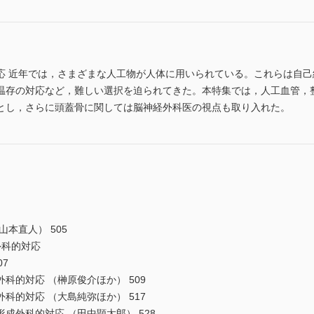
応 近年では，さまざまな人工物が人体に用いられている。これらは自
温存の対応など，難しい選択を迫られてきた。本特集では，人工血管，
とし，さらに頭蓋骨に関しては脳神経外科医の視点も取り入れた。
本直人） 505
外科的対応
7
的対応 （榊原俊介ほか） 509
的対応 （大島純弥ほか） 517
外科的対応 （田中顕太郎） 528