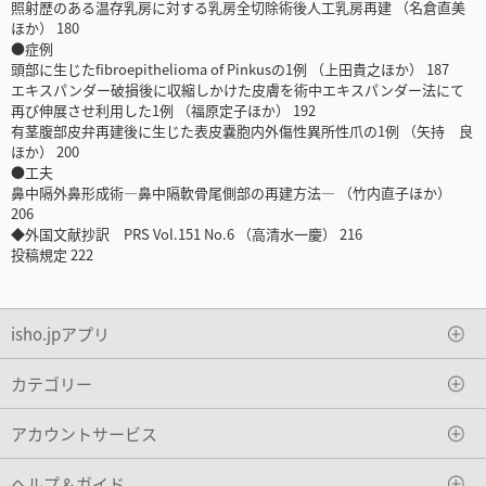
照射歴のある温存乳房に対する乳房全切除術後人工乳房再建 （名倉直美
ほか） 180
●症例
頭部に生じたfibroepithelioma of Pinkusの1例 （上田貴之ほか） 187
エキスパンダー破損後に収縮しかけた皮膚を術中エキスパンダー法にて
再び伸展させ利用した1例 （福原定子ほか） 192
有茎腹部皮弁再建後に生じた表皮嚢胞内外傷性異所性爪の1例 （矢持 良
ほか） 200
●工夫
鼻中隔外鼻形成術―鼻中隔軟骨尾側部の再建方法― （竹内直子ほか）
206
◆外国文献抄訳 PRS Vol.151 No.6 （高清水一慶） 216
投稿規定 222
isho.jpアプリ
カテゴリー
アカウントサービス
ヘルプ＆ガイド