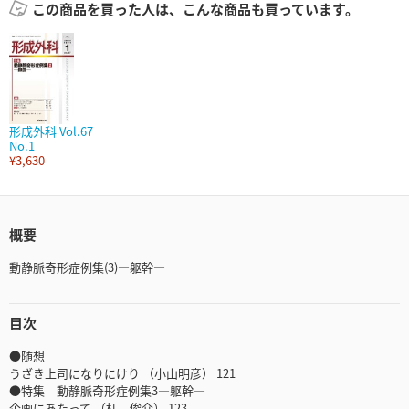
この商品を買った人は、こんな商品も買っています。
形成外科 Vol.67
No.1
¥3,630
概要
動静脈奇形症例集(3)―躯幹―
目次
●随想
うざき上司になりにけり （小山明彦） 121
●特集 動静脈奇形症例集3―躯幹―
企画にあたって （杠 俊介） 123