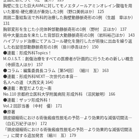
胸壁に生じた巨大AVMに対してモノエタノールアミンオレイン酸塩を用
いた塞栓-硬化療法が奏効した1例 （野口美帆ほか） 125
周囲二重結紮法で外科的治療した胸壁動静脈奇形の1例 （生越 章ほか）
131
胸郭変形を生じた小児体幹部動静脈奇形の1例 （野村 正ほか） 137
術中大量出血を来たした背部巨大動静脈奇形の1例 （岩科裕己ほか） 143
ハイブリッド治療にてアルコール硬化を施行したが術後に出血を繰り返
した右鼠径部動静脈奇形の1例 （掛川恭吾ほか） 150
●連載：形成外科Topics！
M.O.I.S.T.：創傷治療をすべての医療者が計画的に行うための新しい概念
（寺師浩人ほか） 157
●コラム：編集委員長コラム［第54回］ （細川 亙） 163
●連載：形成外科NEXT―次世代の本音―
名人への道 （大西文夫 164）
●連載：教室だより北～南
No.110 京都府立医科大学附属病院 形成外科 （沼尻敏明） 166
●連載：ザッツ形成外科！
Vol.2 回診当番 （中村 優） 171
●原著
頭皮縫縮術における術後瘢痕性脱毛の予防―より効果的な減張切開法―
（白石万紀子ほか） 172
「頭皮縫縮術における術後瘢痕性脱毛の予防―より効果的な減張切開法
―」に関する追加発言 （細川 亙） 179