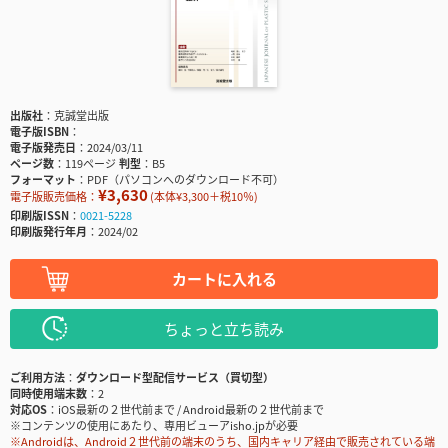
出版社
克誠堂出版
電子版ISBN
電子版発売日
2024/03/11
ページ数
119ページ
判型
B5
フォーマット
PDF（パソコンへのダウンロード不可）
¥3,630
電子版販売価格：
(本体¥3,300＋税10％)
印刷版ISSN
0021-5228
印刷版発行年月
2024/02
カートに入れる
ちょっと立ち読み
ご利用方法
ダウンロード型配信サービス（買切型）
同時使用端末数
2
対応OS
iOS最新の２世代前まで / Android最新の２世代前まで
※コンテンツの使用にあたり、専用ビューアisho.jpが必要
※Androidは、Android２世代前の端末のうち、国内キャリア経由で販売されている端