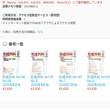
末（Xperia、GALAXY、AQUOS、ARROWS、Nexusなど）にて動作確認しています
必要メモリ容量
162 MB以上
ご利用方法
アクセス型配信サービス（買切型）
同時使用端末数
1
※インターネット経由でのWEBブラウザによるアクセス参照
※導入・利用方法の詳細は
こちら
巻号一覧
形成外科 Vol.68
形成外科 Vol.69
形成外科 Vol.69
形成外科 Vol.69
No.08
No.8
No.7
No.6
2025年8月号
2026年8月号
2026年7月号
2026年6月号
¥3,630
¥3,630
¥3,630
¥3,630