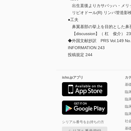
出生直後よりカサバッハ・メリット
リピオドール(R) リンパ管造影
●工夫
鼻翼基部の挙上を目的とした鼻孔縁
【discussion】（ 杠 俊介） 23
◆外国文献抄訳 PRS Vol.149 No
INFORMATION 243
投稿規定 244
isho.jpアプリ
カ
基
臨
臨
臨
臨
社
シリアル番号をお持ちの方
基