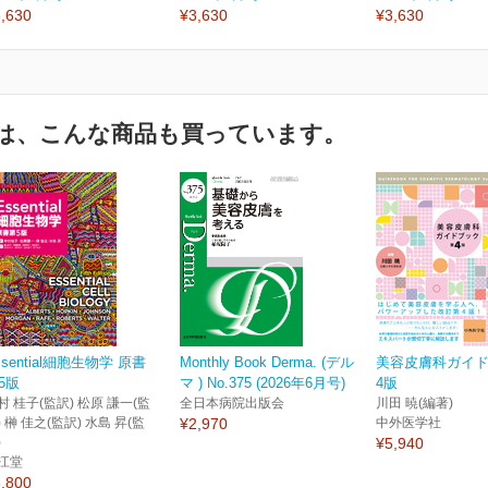
,630
¥3,630
¥3,630
は、こんな商品も買っています。
ssential細胞生物学 原書
Monthly Book Derma. (デル
美容皮膚科ガイド
5版
マ ) No.375 (2026年6月号)
4版
村 桂子(監訳) 松原 謙一(監
全日本病院出版会
川田 暁(編著)
) 榊 佳之(監訳) 水島 昇(監
¥2,970
中外医学社
)
¥5,940
江堂
,800