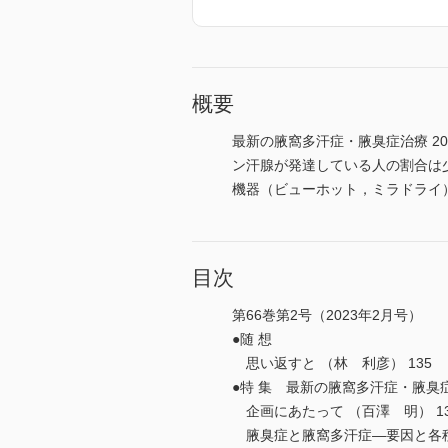
概要
最新の腋窩多汗症・腋臭症治療 2
ン汗腺が発達している人の割合は
機器（ビューホット，ミラドライ
目次
第66巻第2号（2023年2月号）
●随 想
思い返すと （林 利彦） 135
●特 集 最新の腋窩多汗症・腋臭
企画にあたって （百澤 明） 13
腋臭症と腋窩多汗症―要因と各種治