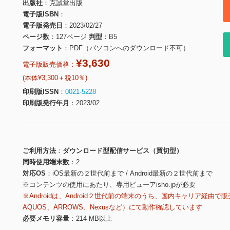
出版社
克誠堂出版
電子版ISBN
電子版発売日
2023/02/27
ページ数
127ページ
判型
B5
フォーマット
PDF（パソコンへのダウンロード不可）
¥3,630
電子版販売価格：
(本体¥3,300＋税10％)
印刷版ISSN
0021-5228
印刷版発行年月
2023/02
ご利用方法
ダウンロード型配信サービス（買切型）
同時使用端末数
2
対応OS
iOS最新の２世代前まで / Android最新の２世代前まで
※コンテンツの使用にあたり、専用ビューアisho.jpが必要
※Androidは、Android２世代前の端末のうち、国内キャリア経由で販
AQUOS、ARROWS、Nexusなど）にて動作確認しています
必要メモリ容量
214 MB以上