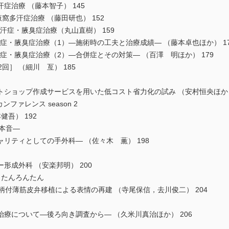
治療 （藤本智子） 145
窩多汗症治療 （藤田研也） 152
汗症・腋臭症治療（丸山直樹） 159
症・腋臭症治療（1）―施術時の工夫と治療成績― （藤本卓也ほか） 17
症・腋臭症治療（2）―合併症とその対策― （百澤 明ほか） 179
回］ （細川 亙） 185
ショップ作成サービスを用いた低コスト省力化の試み （安村恒央ほか） 
ファレンス season 2
吾） 192
の本音―
ティとしての手外科― （佐々木 薫） 198
形成外科 （安楽邦明） 200
 たんろんたん
付薄筋皮弁移植による表情の再建 （寺尾保信，去川俊二） 204
療について―後ろ向き調査から― （久米川真治ほか） 206