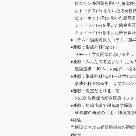
抗コリン外用薬を用いた腋窩多汗症
ボトックス(R) を用いた原発性腋
ビューホット(R)を用いた腋窩多
ミラドライ(R)を用いた腋窩多汗
ミラドライ(R)を用いた腋窩多汗
●コラム：編集委員長コラム［第42
●連載：形成外科Topics！
リモート学会開催におけるネット
●連載：みんなで考えよう！ 足病カン
遠隔連携「JOIN」の紹介 （松本健
●連載：形成外科NEXT―次世代
形成外科医増殖中―サブスペシャリ
●連載：教室だより北～南
No.98 佐世保市総合医療センター
●連載：短編小説で綴る論文探訪
50年前の奇跡の手術：神経血管柄
●経験
当施設における脊髄損傷者の褥瘡治
●症例