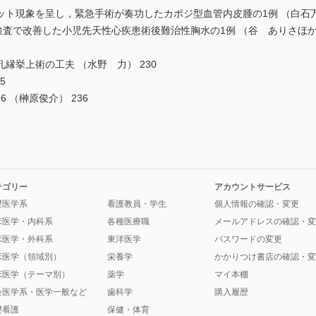
現象を呈し，緊急手術が奏功したカポジ型血管内皮腫の1例 （白石万紀
検査で改善した小児先天性心疾患術後難治性胸水の1例 （谷 ありさほか）
挙上術の工夫 （水野 力） 230
5
.6 （榊原俊介） 236
テゴリー
アカウントサービス
礎医学系
看護教員・学生
個人情報の確認・変更
床医学・内科系
各種医療職
メールアドレスの確認・変
床医学・外科系
東洋医学
パスワードの変更
床医学（領域別）
栄養学
かかりつけ書店の確認・変
床医学（テーマ別）
薬学
マイ本棚
会医学系・医学一般など
歯科学
購入履歴
礎看護
保健・体育