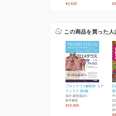
¥3,630
¥3
この商品を買った人
プロメテウス解剖学 コア
E
アトラス 第4版
第
坂井 建雄(監訳)
中
医学書院
訳
¥10,450
訳
南
¥8