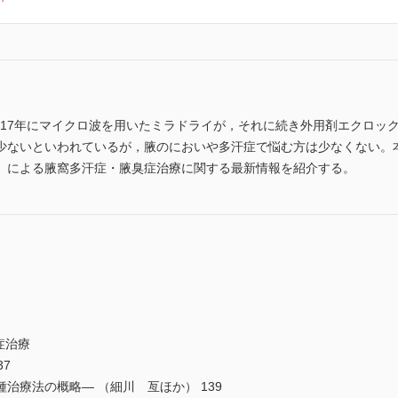
017年にマイクロ波を用いたミラドライが，それに続き外用剤エクロッ
少ないといわれているが，腋のにおいや多汗症で悩む方は少なくない。
）による腋窩多汗症・腋臭症治療に関する最新情報を紹介する。
症治療
7
療法の概略― （細川 亙ほか） 139