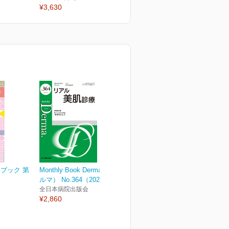
¥3,630
¥6,050
¥
ブック 第
Monthly Book Derma.（デ
ルマ） No.364（2025年8...
全日本病院出版会
¥2,860