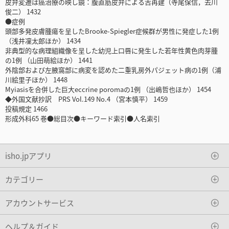
皮弁変遷は癌治療の映し鏡：腹直筋皮弁による舌再建（寺尾保信，去川
俊二） 1432
●症例
頭部多発皮膚腫瘍を呈したBrooke-Spiegler症候群が男性に発症した1例
（浅井凜太郎ほか） 1434
非典型的な病理組織像を呈した幼児上口唇に発生した若年性黄色肉芽腫
の1例 （山田萌絵ほか） 1441
外陰部および左腋窩部に病変を認めた二重乳房外パジェット病の1例（浦
川絵里子ほか） 1448
Myiasisを合併した巨大eccrine poromaの1例 （出嶋哲也ほか） 1454
◆外国文献抄訳 PRS Vol.149 No.4 （宮本慎平） 1459
投稿規定 1466
形成外科65 巻●総目次●キーワード索引●人名索引
isho.jpアプリ
カテゴリー
アカウントサービス
ヘルプ＆ガイド