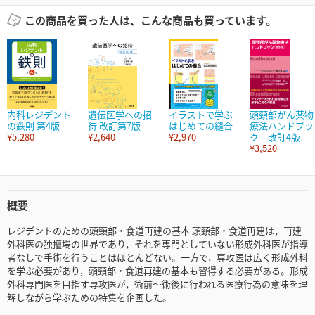
この商品を買った人は、こんな商品も買っています。
内科レジデント
遺伝医学への招
イラストで学ぶ
頭頸部がん薬物
の鉄則 第4版
待 改訂第7版
はじめての縫合
療法ハンドブッ
¥5,280
¥2,640
¥2,970
ク 改訂4版
¥3,520
概要
レジデントのための頭頸部・食道再建の基本 頭頸部・食道再建は，再建
外科医の独擅場の世界であり，それを専門としていない形成外科医が指導
者なしで手術を行うことはほとんどない。一方で，専攻医は広く形成外科
を学ぶ必要があり，頭頸部・食道再建の基本も習得する必要がある。形成
外科専門医を目指す専攻医が，術前～術後に行われる医療行為の意味を理
解しながら学ぶための特集を企画した。