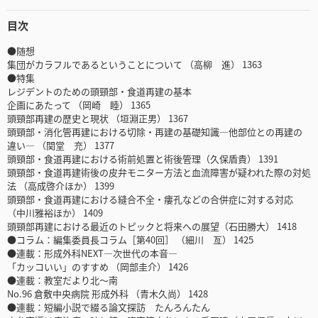
目次
●随想
集団がカラフルであるということについて （高柳 進） 1363
●特集
レジデントのための頭頸部・食道再建の基本
企画にあたって （岡崎 睦） 1365
頭頸部再建の歴史と現状 （垣淵正男） 1367
頭頸部・消化管再建における切除・再建の基礎知識―他部位との再建の
違い― （関堂 充） 1377
頭頸部・食道再建における術前処置と術後管理（久保盾貴） 1391
頭頸部・食道再建術後の皮弁モニター方法と血流障害が疑われた際の対処
法 （高成啓介ほか） 1399
頭頸部・食道再建における縫合不全・瘻孔などの合併症に対する対応
（中川雅裕ほか） 1409
頭頸部再建における最近のトピックと将来への展望（石田勝大） 1418
●コラム：編集委員長コラム［第40回］ （細川 亙） 1425
●連載：形成外科NEXT―次世代の本音―
「カッコいい」のすすめ （岡部圭介） 1426
●連載：教室だより北～南
No.96 倉敷中央病院 形成外科 （青木久尚） 1428
●連載：短編小説で綴る論文探訪 たんろんたん