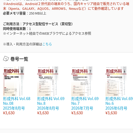
※Androidは、Android２世代前の端末のうち、国内キャリア経由で販売されている端
末（Xperia、GALAXY、AQUOS、ARROWS、Nexusなど）にて動作確認しています
必要メモリ容量
250 MB以上
ご利用方法
アクセス型配信サービス（買切型）
同時使用端末数
1
※インターネット経由でのWEBブラウザによるアクセス参照
※導入・利用方法の詳細は
こちら
巻号一覧
形成外科 Vol.68
形成外科 Vol.69
形成外科 Vol.69
形成外科 Vol.69
No.08
No.8
No.7
No.6
2025年8月号
2026年8月号
2026年7月号
2026年6月号
¥3,630
¥3,630
¥3,630
¥3,630