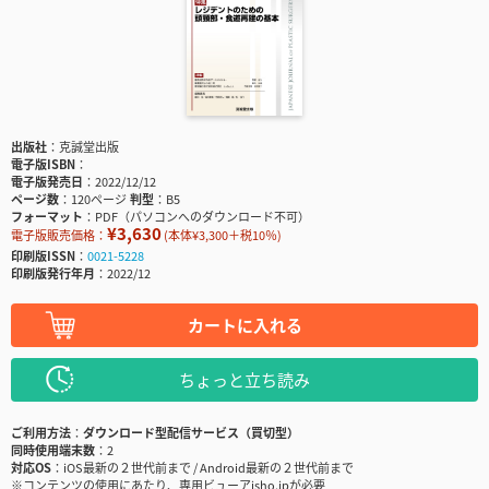
出版社
克誠堂出版
電子版ISBN
電子版発売日
2022/12/12
ページ数
120ページ
判型
B5
フォーマット
PDF（パソコンへのダウンロード不可）
¥3,630
電子版販売価格：
(本体¥3,300＋税10％)
印刷版ISSN
0021-5228
印刷版発行年月
2022/12
カートに入れる
ちょっと立ち読み
ご利用方法
ダウンロード型配信サービス（買切型）
同時使用端末数
2
対応OS
iOS最新の２世代前まで / Android最新の２世代前まで
※コンテンツの使用にあたり、専用ビューアisho.jpが必要