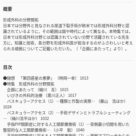
概要
形成外科の分野開拓
日本では分野外と見なされる尿道下裂手術が欧米では形成外科分野と認
識されているように，その範囲は国や時代によって異なる。本特集では，
日本では形成外科分野とは認識されていない分野で活躍されている先生
方に，知識と技術，各分野を形成外科医が担当するのがふさわしいと考え
られる根拠についてご記載いただいた。（「企画にあたって」より）。
目次
●随想 「第四惑星の悪夢」 （時岡一幸） 1013
●特集 形成外科の分野開拓
企画にあたって （細川 亙） 1015
いびきの外科的治療 （黒川正人） 1017
バスキュラーアクセス（1）―種類と作製の実際― （藤山 浩ほか）
1024
バスキュラーアクセス（2）―手術デザインとトラブルシューティング
― （梅川浩平ほか） 1032
手指PIP関節症に対する人工関節置換術（1）―背側最小切開を用いた
整容的な人工関節置換術― （小平 聡） 1040
手指PIP関節症に対する人工関節置換術（2）―掌側アプローチからの