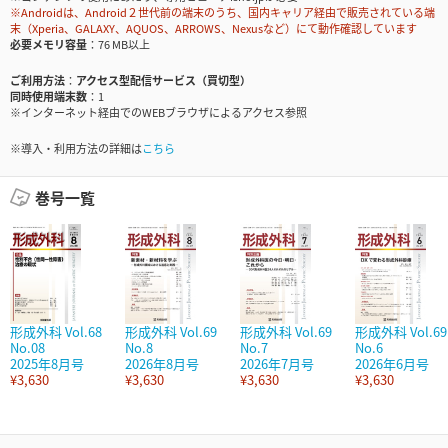
※Androidは、Android２世代前の端末のうち、国内キャリア経由で販売されている端
末（Xperia、GALAXY、AQUOS、ARROWS、Nexusなど）にて動作確認しています
必要メモリ容量
76 MB以上
ご利用方法
アクセス型配信サービス（買切型）
同時使用端末数
1
※インターネット経由でのWEBブラウザによるアクセス参照
※導入・利用方法の詳細は
こちら
巻号一覧
形成外科 Vol.68
形成外科 Vol.69
形成外科 Vol.69
形成外科 Vol.69
No.08
No.8
No.7
No.6
2025年8月号
2026年8月号
2026年7月号
2026年6月号
¥3,630
¥3,630
¥3,630
¥3,630