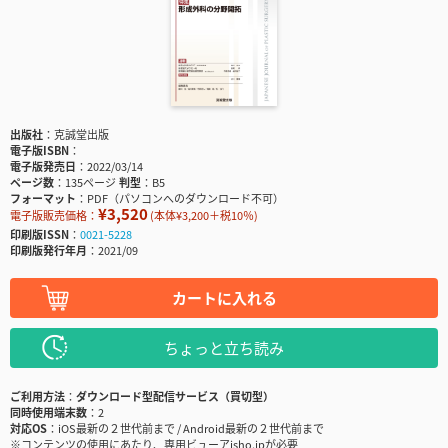
出版社
克誠堂出版
電子版ISBN
電子版発売日
2022/03/14
ページ数
135ページ
判型
B5
フォーマット
PDF（パソコンへのダウンロード不可）
¥3,520
電子版販売価格：
(本体¥3,200＋税10％)
印刷版ISSN
0021-5228
印刷版発行年月
2021/09
カートに入れる
ちょっと立ち読み
ご利用方法
ダウンロード型配信サービス（買切型）
同時使用端末数
2
対応OS
iOS最新の２世代前まで / Android最新の２世代前まで
※コンテンツの使用にあたり、専用ビューアisho.jpが必要