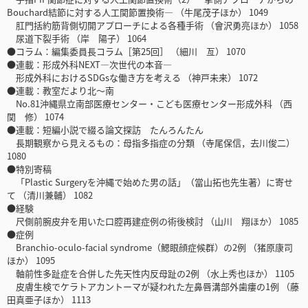
Bouchard結節に対する人工関節置換術― （牛尾茂子ほか） 1049
肛門括約筋背側切開アプローチによる各種手術 （會沢勇亮ほか） 1058
尿道下裂手術 （岸 陽子） 1064
●コラム：編集委員長コラム［第25回］ （細川 亙） 1070
●連載：形成外科NEXT―次世代の本音―
形成外科におけるSDGsな働き方を考える （神戸未来） 1072
●連載：教室だより北～南
No.81沖縄県立南部医療センター・こども医療センター形成外科 （西
関 修） 1074
●連載：短編小説で綴る論文探訪 たんろんたん
長期観察から見えるもの：母指多指症の分類 （寺尾保信，去川俊二）
1080
●特別寄稿
「Plastic Surgeryを沖縄で始めた男の話」（當山拓也先生著）に寄せ
て （清川兼輔） 1082
●経験
尺側前腕皮弁を用いた口腔再建症例の術後検討 （山川 翔ほか） 1085
●症例
Branchio-oculo-facial syndrome（鰓眼顔症候群）の2例 （猪原康司
ほか） 1095
軸前性多趾症を合併した先天性内反母趾の2例 （水上秀也ほか） 1105
皮膚生検でケラトアカントーマが疑われた左鼻唇溝部外歯瘻の1例 （藤
田真亜子ほか） 1113