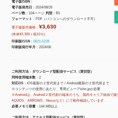
電子版ISBN
電子版発売日
2024/08/26
ページ数
104ページ
判型
B5
フォーマット
PDF（パソコンへのダウンロード不可）
¥3,630
電子版販売価格：
(本体¥3,300＋税10％)
印刷版ISSN
0021-5228
印刷版発行年月
2024/06
ご利用方法
ダウンロード型配信サービス（買切型）
同時使用端末数
2
対応OS
iOS最新の２世代前まで / Android最新の２世代前まで
※コンテンツの使用にあたり、専用ビューアisho.jpが必要
※Androidは、Android２世代前の端末のうち、国内キャリア経由で販
AQUOS、ARROWS、Nexusなど）にて動作確認しています
必要メモリ容量
144 MB以上
ご利用方法
アクセス型配信サービス（買切型）