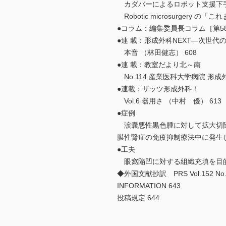
カダバーによるロボット支援下手術
Robotic microsurge
●コラム：編集委員長コラム［第58 
●連 載：形成外科NEXT―次世代
本音 （林田健志） 608
●連 載：教室だより北～南
No.114 産業医科大学病院 形成
●連載：ザッツ形成外科！
Vol.6 器用さ （中村 優） 613
●症例
涙囊悪性黒色腫に対して拡大切除術
膜性腎症の免疫抑制療法中に発生したSce
●工夫
眼窩陥凹に対する組織充填を目的と
◆外国文献抄訳 PRS Vol.152 No
INFORMATION 643
投稿規定 644