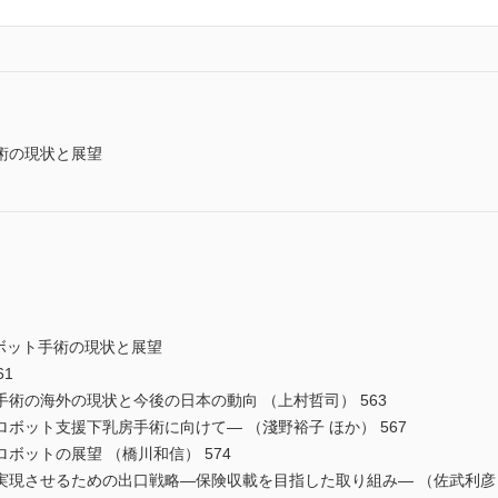
術の現状と展望
ボット手術の現状と展望
1
の海外の現状と今後の日本の動向 （上村哲司） 563
ット支援下乳房手術に向けて― （淺野裕子 ほか） 567
ットの展望 （橋川和信） 574
させるための出口戦略―保険収載を目指した取り組み― （佐武利彦 ほ