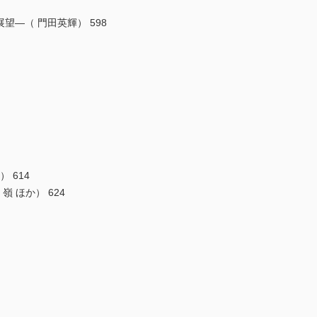
展望―（ 門田英輝） 598
 614
嶺 ほか） 624