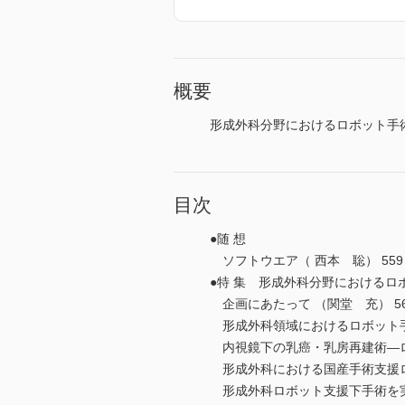
概要
形成外科分野におけるロボット手
目次
●随 想
ソフトウエア（ 西本 聡） 559
●特 集 形成外科分野におけるロ
企画にあたって （関堂 充） 56
形成外科領域におけるロボット手術
内視鏡下の乳癌・乳房再建術―ロボ
形成外科における国産手術支援ロボ
形成外科ロボット支援下手術を実現