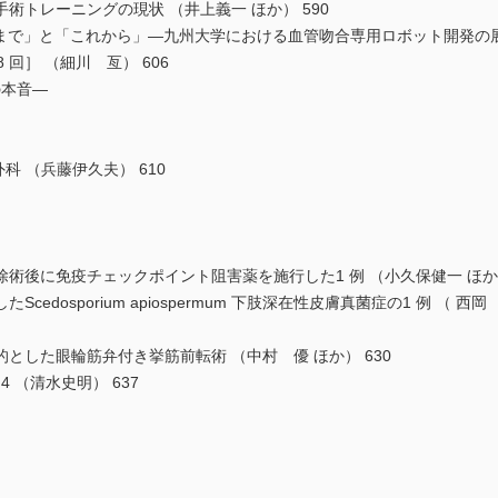
トレーニングの現状 （井上義一 ほか） 590
ry の「これまで」と「これから」―九州大学における血管吻合専用ロボット開発の
回］ （細川 亙） 606
の本音―
外科 （兵藤伊久夫） 610
後に免疫チェックポイント阻害薬を施行した1 例 （小久保健一 ほか）
dosporium apiospermum 下肢深在性皮膚真菌症の1 例 （ 西岡 
した眼輪筋弁付き挙筋前転術 （中村 優 ほか） 630
.4 （清水史明） 637