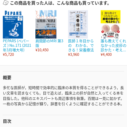
この商品を買った人は、こんな商品も買っています。
PEPARS (ペパー
肩関節のMRI 第3
医師１年目から
誰も教えてくれ
ズ ) No.171 (2021
版
の わかる、で
なかった皮疹の
年3月増大号)
¥10,450
きる！栄養療法
診かた・考え...
¥5,720
¥3,960
¥4,400
概要
多忙な医師が，短時間で効率的に臨床の本質を得ることができるよう，長
い文章を読まなくても，目で追えば，臨床上の肝が自然と入ってくる本を
目指した。他科のエキスパートも周辺事項を執筆。百聞は一見に如かず。
一枚の写真から記憶が蘇り，辞書を引くように確認することができる本。
目次