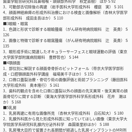
歯薬学総合研究科耳鼻咽喉・頭頸部外科学 秋定直樹） ほか S 92
3．可動部舌切除後の再建 （岩手医科大学形成外科 櫻庭 実） S 101
4．顔面神経麻痺の形成外科治療における検査と画像解析（杏林大学医学
部形成外科 成田圭吾ほか） S 110
■3眼瞼・眼窩
1．色調と形状で診断する眼瞼腫瘍 （がん研有明病院眼科 辻 英貴） S
126
2．画像と特徴で診断する眼窩腫瘍 （がん研有明病院眼科 辻 英貴） S
135
3．眼形成手術に関連したオキュラーサーフェスと眼球運動の評価（東京
大学医学部附属病院眼科 豊野哲也） S 144
■4顎顔面
1．部位別に解説する顔面骨骨折のピットフォール（帝京大学医学部形
成・口腔顎顔面外科学講座 福場美千子ほか） S 153
2．口唇口蓋裂治療・骨切り術の画像評価と術前プランニング（藤田医科
大学形成外科 奥本隆行） S 161
3．歯科的観点を含めた口唇口蓋裂以外の顔面の先天異常・後天異常の顔
面骨切りに関する診断 （東海大学医学部外科学系形成外科 花井 潮ほ
か） S 168
■5乳房
1．乳房再建に有用な画像所見 （杏林大学形成外科 白石知大） S 180
2．乳腺外科医から見た形成外科医に知っていてほしい画像（東京大学大
学院医学系研究科乳腺内分泌外科学 森園亜里紗ほか） S 188
3．乳房増大目的で留置され長期間が経過した乳房インプラントのMRI所