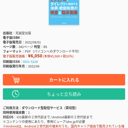
出版社
克誠堂出版
電子版ISBN
電子版発売日
2022/08/01
ページ数
342ページ
判型
B5
フォーマット
PDF（パソコンへのダウンロード不可）
¥6,050
電子版販売価格：
(本体¥5,500＋税10％)
印刷版ISSN
0021-5228
印刷版発行年月
2022/06
カートに入れる
ちょっと立ち読み
ご利用方法
ダウンロード型配信サービス（買切型）
同時使用端末数
2
対応OS
iOS最新の２世代前まで / Android最新の２世代前まで
※コンテンツの使用にあたり、専用ビューアisho.jpが必要
※Androidは、Android２世代前の端末のうち、国内キャリア経由で販売されている端