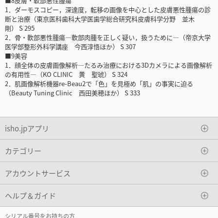
■8皮膚・軟部悪性腫瘍
1．ダーモスコピー，深達度，転移の画像を中心とした皮膚悪性腫瘍の診
断と治療（東京医科歯科大学医歯学総合研究科皮膚科学分野 並木
剛） S 295
2．骨・軟部悪性腫瘍―軟部肉腫を正しく疑い，扱うために―（帝京大学
医学部整形外科学講座 今西淳悟ほか） S 307
■9美容
1．顔全体の皮膚画像解析―たるみ治療における3Dカメラによる画像解析
の有用性―（KO CLINIC 黄 聖琥） S 324
2．肌画像解析機器re-Beau2で「色」を見極め「肌」の事実に迫る
（Beauty Tuning Clinic 西田美穂ほか） S 333
isho.jpアプリ
カテゴリー
アカウントサービス
ヘルプ＆ガイド
シリアル番号をお持ちの方