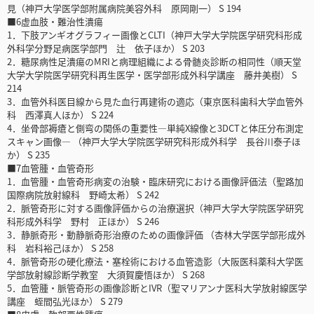
見（神戸大学医学部附属病院美容外科 原岡剛一） S 194
■6虚血肢・難治性潰瘍
1．下肢アンギオグラフィー画像とCLTI（神戸大学大学院医学研究科形成
外科学分野足病医学部門 辻 依子ほか） S 203
2．糖尿病性足潰瘍のMRIと病理組織による骨髄炎診断の相同性（順天堂
大学大学院医学研究科再生医学・医学部形成外科学講座 藤井美樹） S
214
3．血管外科医目線から見た血行再建術の適応（東京医科歯科大学血管外
科 西澤真人ほか） S 224
4．坐骨部褥瘡と側弯の関係の重要性―単純X線像と3DCTと体圧分布測定
スキャン画像― （神戸大学大学院医学研究科形成外科学 長谷川泰子ほ
か） S 235
■7血管腫・血管奇形
1．血管腫・血管奇形病変の治験・臨床研究における画像評価法（聖路加
国際病院放射線科 野崎太希） S 242
2．脈管奇形に対する画像評価からの治療選択（神戸大学大学院医学研究
科形成外科学 野村 正ほか） S 246
3．静脈奇形・動静脈奇形治療のための画像評価 （杏林大学医学部形成外
科 岩科裕己ほか） S 258
4．脈管奇形の硬化療法・塞栓術における血管造影（大阪医科薬科大学医
学部放射線診断学教室 大須賀慶悟ほか） S 268
5．血管腫・脈管奇形の画像診断とIVR（聖マリアンナ医科大学放射線医学
講座 蛭間弘光ほか） S 279