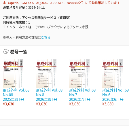
末（Xperia、GALAXY、AQUOS、ARROWS、Nexusなど）にて動作確認しています
必要メモリ容量
336 MB以上
ご利用方法
アクセス型配信サービス（買切型）
同時使用端末数
1
※インターネット経由でのWEBブラウザによるアクセス参照
※導入・利用方法の詳細は
こちら
巻号一覧
形成外科 Vol.68
形成外科 Vol.69
形成外科 Vol.69
形成外科 Vol.69
No.08
No.8
No.7
No.6
2025年8月号
2026年8月号
2026年7月号
2026年6月号
¥3,630
¥3,630
¥3,630
¥3,630