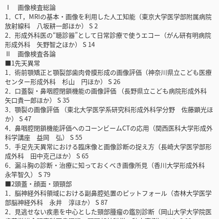
Ⅰ 画像検査総論
1．CT，MRIの基本・画像を利用した人工知能（東京大学医学部附属病院
放射線科 八坂耕一郎ほか） S 2
2．形成外科医の“聴診器”として日常診療で使うエコー（がん研有明病院
形成外科 矢野智之ほか） S 14
Ⅱ 画像検査各論
■1先天異常
1．術前顎矯正と顎裂部歯肉骨膜形成の画像評価（神奈川県立こども医療
センター形成外科 杉山 円ほか） S 26
2．口蓋裂・鼻咽腔閉鎖機能の画像評価 （長野県立こども病院形成外科
矢口貴一郎ほか） S 35
3．顎裂の画像評価 （東北大学医学系研究科形成外科学分野 佐藤顕光ほ
か） S 47
4．鼻咽腔閉鎖機能評価へのコーンビームCTの応用（関西医科大学形成外
科学講座 益岡 弘） S 55
5．手足先天異常における臨床像と画像診断の捉え方（長崎大学医学部形
成外科 田中克己ほか） S 65
6．漏斗胸の診断・治療に知っておくべき画像所見（香川大学形成外科
永竿智久） S 79
■2頭蓋・顔面・頭頸部
1．脳神経外科領域における副鼻腔処置のピットフォール（杏林大学医学
部脳神経外科 永井 淳ほか） S 87
2．見逃せない疾患を中心とした頸部腫瘤の鑑別診断（岡山大学大学院医