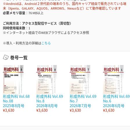
※Androidは、Android２世代前の端末のうち、国内キャリア経由で販売されている端
末（Xperia、GALAXY、AQUOS、ARROWS、Nexusなど）にて動作確認しています
必要メモリ容量
76 MB以上
ご利用方法
アクセス型配信サービス（買切型）
同時使用端末数
1
※インターネット経由でのWEBブラウザによるアクセス参照
※導入・利用方法の詳細は
こちら
巻号一覧
形成外科 Vol.68
形成外科 Vol.69
形成外科 Vol.69
形成外科 Vol.69
No.08
No.8
No.7
No.6
2025年8月号
2026年8月号
2026年7月号
2026年6月号
¥3,630
¥3,630
¥3,630
¥3,630