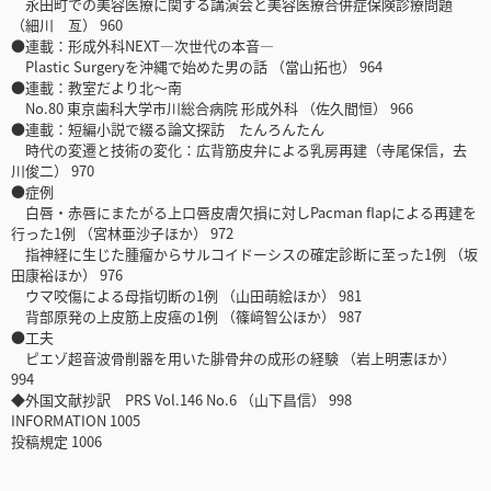
永田町での美容医療に関する講演会と美容医療合併症保険診療問題
（細川 亙） 960
●連載：形成外科NEXT―次世代の本音―
Plastic Surgeryを沖縄で始めた男の話 （當山拓也） 964
●連載：教室だより北～南
No.80 東京歯科大学市川総合病院 形成外科 （佐久間恒） 966
●連載：短編小説で綴る論文探訪 たんろんたん
時代の変遷と技術の変化：広背筋皮弁による乳房再建（寺尾保信，去
川俊二） 970
●症例
白唇・赤唇にまたがる上口唇皮膚欠損に対しPacman flapによる再建を
行った1例 （宮林亜沙子ほか） 972
指神経に生じた腫瘤からサルコイドーシスの確定診断に至った1例 （坂
田康裕ほか） 976
ウマ咬傷による母指切断の1例 （山田萌絵ほか） 981
背部原発の上皮筋上皮癌の1例 （篠﨑智公ほか） 987
●工夫
ピエゾ超音波骨削器を用いた腓骨弁の成形の経験 （岩上明憲ほか）
994
◆外国文献抄訳 PRS Vol.146 No.6 （山下昌信） 998
INFORMATION 1005
投稿規定 1006