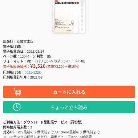
出版社
克誠堂出版
電子版ISBN
電子版発売日
2022/03/14
ページ数
130ページ
判型
B5
フォーマット
PDF（パソコンへのダウンロード不可）
¥3,520
電子版販売価格：
(本体¥3,200＋税10％)
印刷版ISSN
0021-5228
印刷版発行年月
2021/08
カートに入れる
ちょっと立ち読み
ご利用方法
ダウンロード型配信サービス（買切型）
同時使用端末数
2
対応OS
iOS最新の２世代前まで / Android最新の２世代前まで
※コンテンツの使用にあたり、専用ビューアisho.jpが必要