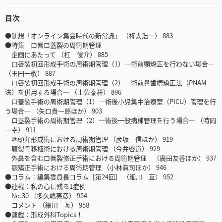
目次
●随想「オンライン集会時代の新常識」 （権太浩一） 883
●特集 口唇口蓋裂の周術期管理
企画にあたって （杠 俊介） 885
口唇裂初回形成手術の周術期管理（1）―術前顎矯正を行わない場合―
（玉田一敬） 887
口唇裂初回形成手術の周術期管理（2）―術前鼻歯槽矯正法（PNAM
法）を併用する場合― （土佐泰祥） 896
口蓋裂手術の周術期管理（1）―術後小児集中治療室（PICU）管理を行
う場合― （矢口貴一郎ほか） 903
口蓋裂手術の周術期管理（2）―術後一般病棟管理を行う場合― （時岡
一幸） 911
咽頭弁形成術における周術期管理 （彦坂 信ほか） 919
顎裂骨移植術における周術期管理 （今井啓道） 929
外鼻を含む口唇裂修正手術における周術期管理 （廣田友香ほか） 937
顎矯正手術における周術期管理 （小林眞司ほか） 946
●コラム：編集委員長コラム［第24回］ （細川 亙） 952
●連載：私の心に残る1症例
No.30 （多久嶋亮彦） 954
コメント （細川 亙） 958
●連載：形成外科Topics！