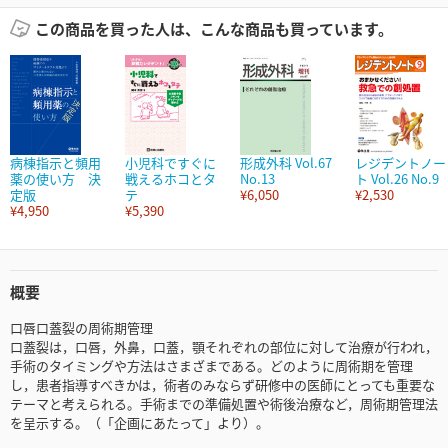
この商品を買った人は、こんな商品も買っています。
病棟指示と頻用
小児科ですぐに
形成外科 Vol.67
レジデントノー
薬の使い方 決
戦えるホコとタ
No.13
ト Vol.26 No.9
定版
テ
¥6,050
¥2,530
¥4,950
¥5,390
概要
口唇口蓋裂の周術期管理
口蓋裂は，口唇，外鼻，口蓋，顎それぞれの部位に対して治療が行われ，
手術のタイミングや方法はさまざまである。どのように周術期を管理
し，患者指導すべきかは，術者のみならず研修中の医師にとっても重要な
テーマと考えられる。手術までの準備処置や術後治療など，周術期管理法
を呈示する。（「企画にあたって」より）。