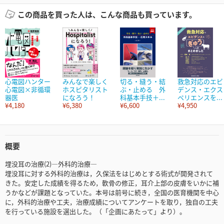
この商品を買った人は、こんな商品も買っています。
心電図ハンター
みんなで楽しく
切る・縫う・結
救急対応のエビ
心電図×非循環
ホスピタリスト
ぶ・止める 外
デンス・エクス
器医
になろう！
科基本手技＋...
ペリエンスを...
¥4,180
¥6,380
¥6,600
¥4,950
概要
埋没耳の治療(2)―外科的治療―
埋没耳に対する外科的治療は，久保法をはじめとする術式が開発されて
きた。安定した成績を得るため，軟骨の修正，耳介上部の皮膚をいかに補
うかなどが課題となっていた。本号は前号に続き，全国の医育機関を中心
に，外科的治療や工夫，治療成績についてアンケートを取り，独自の工夫
を行っている施設を選出した。（「企画にあたって」より）。