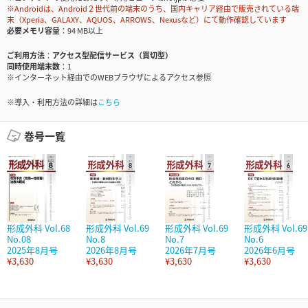
※Androidは、Android２世代前の端末のうち、国内キャリア経由で販売されている端
末（Xperia、GALAXY、AQUOS、ARROWS、Nexusなど）にて動作確認しています
必要メモリ容量
94 MB以上
ご利用方法
アクセス型配信サービス（買切型）
同時使用端末数
1
※インターネット経由でのWEBブラウザによるアクセス参照
※導入・利用方法の詳細は
こちら
巻号一覧
形成外科 Vol.68
形成外科 Vol.69
形成外科 Vol.69
形成外科 Vol.69
No.08
No.8
No.7
No.6
2025年8月号
2026年8月号
2026年7月号
2026年6月号
¥3,630
¥3,630
¥3,630
¥3,630