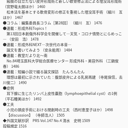
瘢痕の目立たない皮弁形成術と新しい軟骨修正法による埋没耳形成術
（宮野竜太朗ほか） 1460
松本法を基本とする軟骨変形の修正を重視した埋没耳手術 （細川 亙
ほか） 1467
●コラム：編集委員長コラム［第28回］ （細川 亙） 1476
●連載：形成外科Topics！
第13回日本創傷外科学会を開催して―天気・コロナ情勢とにらめっこ
― （安田 浩） 1478
●連載：形成外科NEXT―次世代の本音―
論文を書いてみよう （安永能周） 1484
●連載：教室だより北～南
No.84埼玉医科大学総合医療センター 形成外科・美容外科 （三鍋俊
春） 1486
●連載：短編小説で綴る論文探訪 たんろんたん
理想は最初に示されていた：腹部皮弁による乳房再建 （寺尾保信，去
川俊二） 1490
●症例
耳下腺に生じたリンパ上皮性嚢胞（lymphoepithelial cyst）の1例
（平石瞳美ほか） 1492
●工夫
小児の頭皮手術における閉創時の工夫 （西村恵里子ほか） 1498
【discussion】 （寺師浩人） 1505
◆外国文献抄訳 PRS Vol.147 No.4 清水 史明 1509
投稿規定 1516