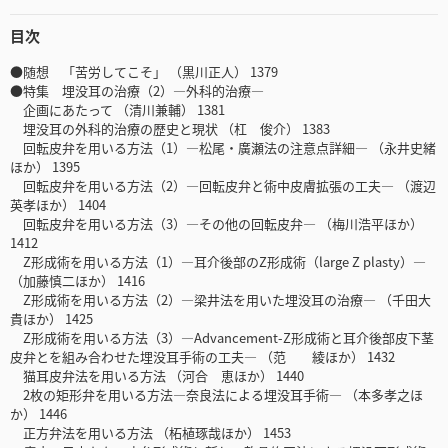
目次
●随想 「苦労してこそ」 （黒川正人） 1379
●特集 埋没耳の治療（2）―外科的治療―
企画にあたって （清川兼輔） 1381
埋没耳の外科的治療の歴史と現状 （杠 俊介） 1383
回転皮弁を用いる方法（1）―松尾・廣瀬法の注意点詳細― （永井史緒
ほか） 1395
回転皮弁を用いる方法（2）―回転皮弁と術中皮膚拡張の工夫― （渡辺
英孝ほか） 1404
回転皮弁を用いる方法（3）―その他の回転皮弁― （梅川浩平ほか）
1412
Z形成術を用いる方法（1）―耳介後部のZ形成術（large Z plasty）―
（加藤慎二ほか） 1416
Z形成術を用いる方法（2）―梁井法を用いた埋没耳の治療― （千田大
貴ほか） 1425
Z形成術を用いる方法（3）―Advancement-Z形成術と耳介後部皮下茎
皮弁とを組み合わせた埋没耳手術の工夫― （范 綾ほか） 1432
猫耳皮弁法を用いる方法 （河合 恵ほか） 1440
2枚の矩形弁を用いる方法―奈良法による埋没耳手術― （本多孝之ほ
か） 1446
正方弁法を用いる方法 （柘植琢哉ほか） 1453