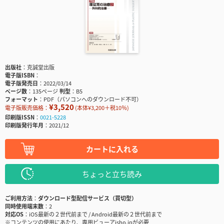
出版社
克誠堂出版
電子版ISBN
電子版発売日
2022/03/14
ページ数
135ページ
判型
B5
フォーマット
PDF（パソコンへのダウンロード不可）
¥3,520
電子版販売価格：
(本体¥3,200＋税10％)
印刷版ISSN
0021-5228
印刷版発行年月
2021/12
カートに入れる
ちょっと立ち読み
ご利用方法
ダウンロード型配信サービス（買切型）
同時使用端末数
2
対応OS
iOS最新の２世代前まで / Android最新の２世代前まで
※コンテンツの使用にあたり、専用ビューアisho.jpが必要