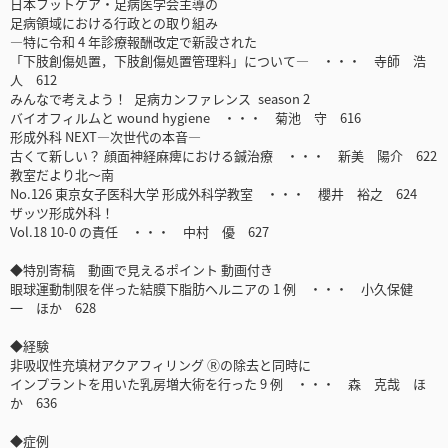
日本フットケア・足病医学会主導の
足病領域における行政との取り組み
―特に令和 4 年診療報酬改定で新設された
「下肢創傷処置，下肢創傷処置管理料」について― ・・・ 寺師 浩
人 612
みんなで考えよう！ 足病カンファレンス season 2
バイオフィルムと wound hygiene ・・・ 菊池 守 616
形成外科 NEXT―次世代の本音―
古くて新しい？ 顔面神経麻痺における鍼治療 ・・・ 新美 陽介 622
教室だより北～南
No.126 東京女子医科大学 形成外科学教室 ・・・ 櫻井 裕之 624
ザッツ形成外科！
Vol.18 10-0 の責任 ・・・ 中村 優 627
◆特別寄稿 動画で見えるポイント 動画付き
眼球運動制限を伴った結膜下脂肪ヘルニアの 1 例 ・・・ 小久保健
一 ほか 628
◆経験
非吸収性充填材アクアフィリング Ⓡの除去と同時に
インプラントを用いた乳房増大術を行った 9 例 ・・・ 森 克哉 ほ
か 636
◆症例