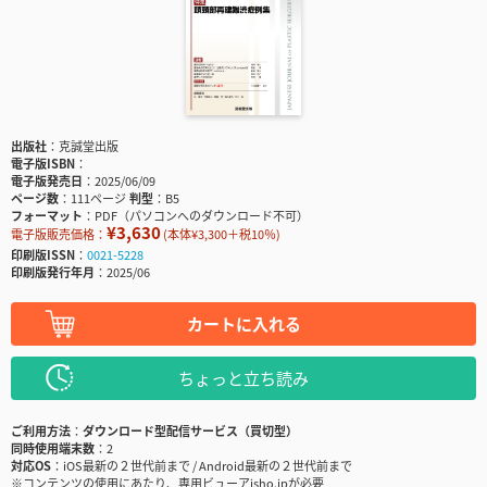
出版社
克誠堂出版
電子版ISBN
電子版発売日
2025/06/09
ページ数
111ページ
判型
B5
フォーマット
PDF（パソコンへのダウンロード不可）
¥3,630
電子版販売価格：
(本体¥3,300＋税10％)
印刷版ISSN
0021-5228
印刷版発行年月
2025/06
カートに入れる
ちょっと立ち読み
ご利用方法
ダウンロード型配信サービス（買切型）
同時使用端末数
2
対応OS
iOS最新の２世代前まで / Android最新の２世代前まで
※コンテンツの使用にあたり、専用ビューアisho.jpが必要