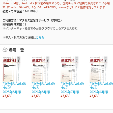
※Androidは、Android２世代前の端末のうち、国内キャリア経由で販売されている端
末（Xperia、GALAXY、AQUOS、ARROWS、Nexusなど）にて動作確認しています
必要メモリ容量
144 MB以上
ご利用方法
アクセス型配信サービス（買切型）
同時使用端末数
1
※インターネット経由でのWEBブラウザによるアクセス参照
※導入・利用方法の詳細は
こちら
巻号一覧
形成外科 Vol.68
形成外科 Vol.69
形成外科 Vol.69
形成外科 Vol.69
No.08
No.8
No.7
No.6
2025年8月号
2026年8月号
2026年7月号
2026年6月号
¥3,630
¥3,630
¥3,630
¥3,630