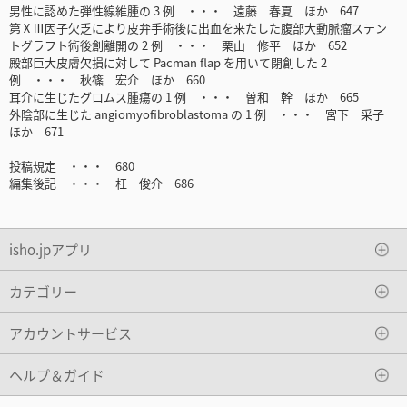
男性に認めた弾性線維腫の 3 例 ・・・ 遠藤 春夏 ほか 647
第ⅩⅢ因子欠乏により皮弁手術後に出血を来たした腹部大動脈瘤ステン
トグラフト術後創離開の 2 例 ・・・ 栗山 修平 ほか 652
殿部巨大皮膚欠損に対して Pacman flap を用いて閉創した 2
例 ・・・ 秋篠 宏介 ほか 660
耳介に生じたグロムス腫瘍の 1 例 ・・・ 曽和 幹 ほか 665
外陰部に生じた angiomyofibroblastoma の 1 例 ・・・ 宮下 采子
ほか 671
投稿規定 ・・・ 680
編集後記 ・・・ 杠 俊介 686
isho.jpアプリ
カテゴリー
アカウントサービス
ヘルプ＆ガイド