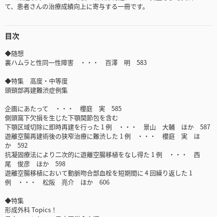
て、患者さんの治療成績向上に寄与する一冊です。
目次
◆随想
裏ハムラと性同一性障害 ・・・ 百澤 明 583
◆特集 高度・中等度
頭頸部再建難渋症例集
企画にあたって ・・・ 櫻庭 実 585
側頭窩下欠損を生じた下顎関節包を含む
下顎区域切除に即時再建を行った 1 例 ・・・ 景山 大輔 ほか 587
遊離空腸再建術後の狭窄治療に難渋した 1 例 ・・・ 櫻庭 実 ほ
か 592
抗凝固療法により二次的に遊離空腸移植をなし得た 1 例 ・・・ 西
尾 俊彦 ほか 598
遊離空腸移植において動脈吻合部血栓を短期間に 4 回繰り返した 1
例 ・・・ 松阪 亮介 ほか 606
◆特集
形成外科 Topics！