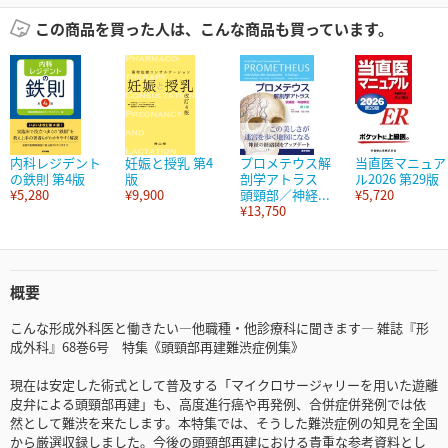
この商品を買った人は、こんな商品も買っています。
内科レジデント
妊娠と授乳 第4
プロメテウス解
当直医マニュア
の鉄則 第4版
版
剖学アトラス
ル2026 第29版
¥5,280
¥9,900
頭頸部／神経...
¥5,720
¥13,750
概要
こんな形成外科医と働きたい—他職種・他診療科に聞きます— 雑誌『形
成外科』68巻6号 特集《頭頸部再建難渋症例集》
現在は安定した術式として普及する「マイクロサージャリーを用いた遊離
皮弁による頭頸部再建」も、高度進行癌や再発例、合併症併発例では依
然として難渋を来たします。本特集では、そうした難渋症例の知見を全国
から厳選収録しました。今後の頭頸部再建における貴重な参考資料とし