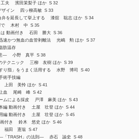
夫 濱田茉梨子 ほか S 32
デザイン 四ッ柳高敏 S 33
角弁を延長して挙上する 漆舘 聡志 ほか S 34
 木村 中 S 35
 動画付き 石田 勝大 S 36
迅速かつ無血の血管剥離法 光嶋 勲 ほか S 37
脂肪温存
 小野 真平 S 38
のテクニック 三柳 友樹 ほか S 39
すり指」をうまく活用する 水野 博司 S 40
手術手技編
上田 美怜 ほか S 41
血 尾崎 峰 S 42
ムによる採皮 戸澤 麻美 ほか S 43
編 動画付き 土屋 壮登 ほか S 44
編 動画付き 土屋 壮登 ほか S 45
画付き 鈴木 悠史 ほか S 46
福田 憲翁 S 47
「TRASH」の法則― 赤石 諭史 S 48