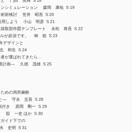
と 門田 英輝 S 18
ンシミュレーション 森岡 康祐 S 19
術前検討 笠井 昭吾 S 20
活用しよう 小山 明彦 S 21
採取部作図テンプレート 永松 将吾 S 22
デルが必須です。 林 稔 S 23
いた皮弁デザインと
和生 S 24
患者が運ばれてきたら…
画― 久徳 茂雄 S 25
るための局所麻酔
 守永 圭吾 S 28
付き 原岡 剛一 S 29
舘 一史 ほか S 30
波ガイド下での
史明 S 31