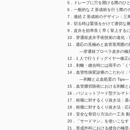
5．ドレープに穴を開ける際のひと工
6．一般的な Z 形成術を行う際の
7．連続 Z 形成術のデザイン：三
8．切る時は緊張をかけて適切な層で
9．皮弁を効率良く早く挙上するには
10．穿通枝皮弁手術技術の進化：
11．適応の見極めと血管茎周囲の
―穿通枝プロペラ皮弁の極意―
12．1 人で行うドッグイヤー修正
13．剥離・縫合時には両手の「く
14．血管性病変診療のこだわり：
―剥離と止血処置の Tips― 
15．血管腫切除術における剥離と止
16．パジェットフード型デルマトー
17．粉瘤に対するくり抜き法：基本
18．粉瘤に対するくり抜き法：応用
19．安全な骨切り方法の一工夫 動
20．「サードマン」を使いこなす 
21．形成外科における縫合の極意―