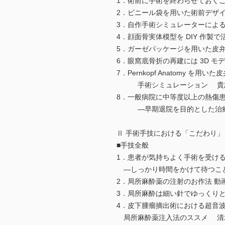
1．術前に手術を終わらせておくこ
2．ビニール袋を用いた術前デザイ
3．自作手術シミュレーターによる
4．顔面骨実体模型を DIY 作製で
5．ガーゼパッケージを用いた皮弁
6．眼窩底骨折の再建には 3D モ
7．Pernkopf Anatomy を用
手術シミュレーション 貴志 
8．一般病院に中等度以上の熱傷
―早期退院を目的とした治療計
Ⅱ 手術手技における「こだわり」
■手技全般
1．患者が気持ちよく手術を受け
―しっかり時間をかけて待つこと―
2．局所麻酔薬の注射のお作法 動画
3．局所麻酔は細い針でゆっくりと 
4．皮下腫瘤摘出術における超音
局所麻酔薬注入法のススメ 清水 