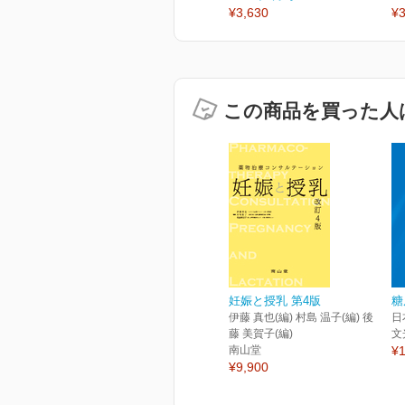
¥3,630
¥3
この商品を買った人
妊娠と授乳 第4版
糖
伊藤 真也(編) 村島 温子(編) 後
日
藤 美賀子(編)
文
南山堂
¥1
¥9,900