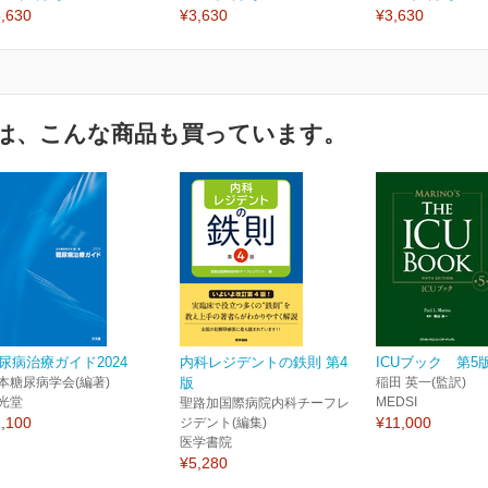
,630
¥3,630
¥3,630
は、こんな商品も買っています。
尿病治療ガイド2024
内科レジデントの鉄則 第4
ICUブック 第5
本糖尿病学会(編著)
版
稲田 英一(監訳)
光堂
MEDSI
聖路加国際病院内科チーフレ
,100
¥11,000
ジデント(編集)
医学書院
¥5,280