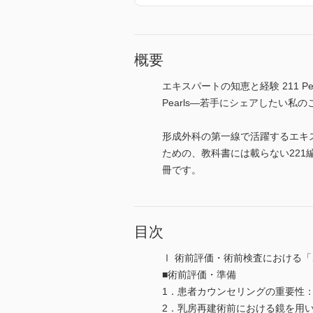
概要
エキスパートの知恵と経験 211 P
Pearls―若手にシェアしたい私
形成外科の第一線で活躍するエキ
ための、教科書には載らない221
冊です。
目次
Ⅰ 術前評価・術前検査における
■術前評価・準備
1．患者カウンセリングの重要性：答
2．乳房再建術前における鏡を用い