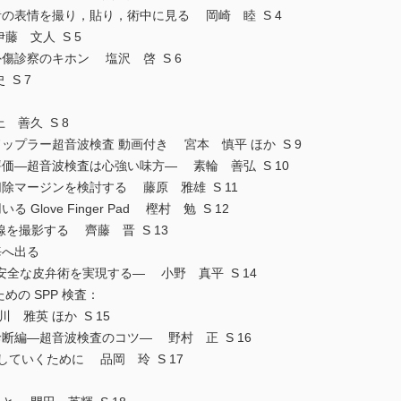
の表情を撮り，貼り，術中に見る 岡崎 睦 S 4
藤 文人 S 5
傷診察のキホン 塩沢 啓 S 6
S 7
 善久 S 8
ップラー超音波検査 動画付き 宮本 慎平 ほか S 9
価―超音波検査は心強い味方― 素輪 善弘 S 10
除マージンを検討する 藤原 雅雄 S 11
love Finger Pad 樫村 勉 S 12
 線を撮影する 齊藤 晋 S 13
海へ出る
皮弁術を実現する― 小野 真平 S 14
めの SPP 検査：
英 ほか S 15
断編―超音波検査のコツ― 野村 正 S 16
していくために 品岡 玲 S 17