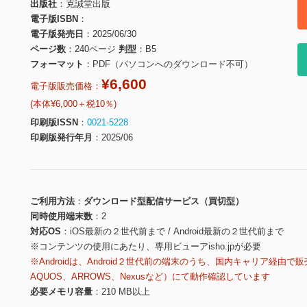
出版社
克誠堂出版
電子版ISBN
電子版発売日
2025/06/30
ページ数
240ページ
判型
B5
フォーマット
PDF（パソコンへのダウンロード不可）
¥6,600
電子版販売価格：
(本体¥6,000＋税10％)
印刷版ISSN
0021-5228
印刷版発行年月
2025/06
ご利用方法
ダウンロード型配信サービス（買切型）
同時使用端末数
2
対応OS
iOS最新の２世代前まで / Android最新の２世代前まで
※コンテンツの使用にあたり、専用ビューアisho.jpが必要
※Androidは、Android２世代前の端末のうち、国内キャリア経由で販
AQUOS、ARROWS、Nexusなど）にて動作確認しています
必要メモリ容量
210 MB以上