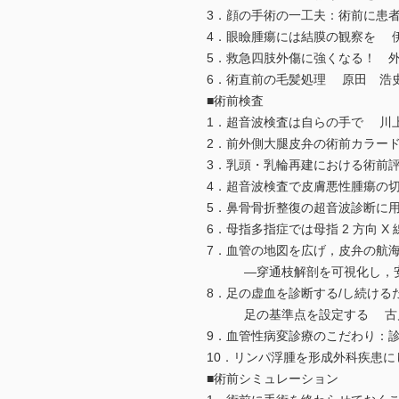
3．顔の手術の一工夫：術前に患者
4．眼瞼腫瘍には結膜の観察を 伊
5．救急四肢外傷に強くなる！ 外
6．術直前の毛髪処理 原田 浩史 
■術前検査
1．超音波検査は自らの手で 川上
2．前外側大腿皮弁の術前カラード
3．乳頭・乳輪再建における術前評
4．超音波検査で皮膚悪性腫瘍の切
5．鼻骨骨折整復の超音波診断に用いる G
6．母指多指症では母指 2 方向 X
7．血管の地図を広げ，皮弁の航
―穿通枝解剖を可視化し，安全な
8．足の虚血を診断する/し続けるた
足の基準点を設定する 古川 雅
9．血管性病変診療のこだわり：診
10．リンパ浮腫を形成外科疾患に
■術前シミュレーション