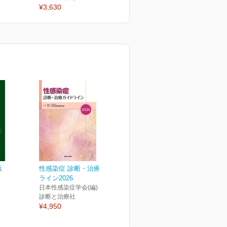
¥3,630
¥6,050
¥
版
性感染症 診断・治療ガイド
ライン2026
日本性感染症学会(編)
診断と治療社
¥4,950