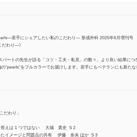
earls―若手にシェアしたい私のこだわり― 形成外科 2025年6月増刊
のこだわり―》
スパートの先生が語る「コツ・工夫・私見」の数々。より良い結果につ
編の”pearls”をフルカラーでお届けします。若手にもベテランにも新
「こだわり」
えは 1 つではない 大城 貴史 S 2
たイメージと問題点の共有 伊藤 奈央 ほか S 3