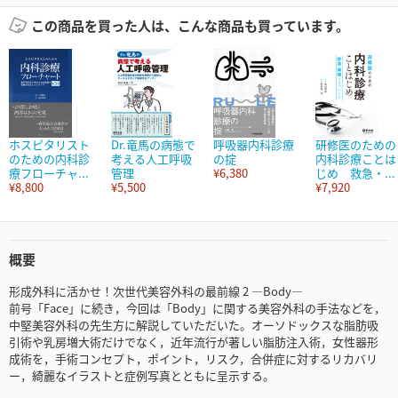
この商品を買った人は、こんな商品も買っています。
ホスピタリスト
Dr.竜馬の病態で
呼吸器内科診療
研修医のための
のための内科診
考える人工呼吸
の掟
内科診療ことは
療フローチャ...
管理
¥6,380
じめ 救急・...
¥8,800
¥5,500
¥7,920
概要
形成外科に活かせ！次世代美容外科の最前線 2 ―Body―
前号「Face」に続き，今回は「Body」に関する美容外科の手法などを，
中堅美容外科の先生方に解説していただいた。オーソドックスな脂肪吸
引術や乳房増大術だけでなく，近年流行が著しい脂肪注入術，女性器形
成術を，手術コンセプト，ポイント，リスク，合併症に対するリカバリ
ー，綺麗なイラストと症例写真とともに呈示する。