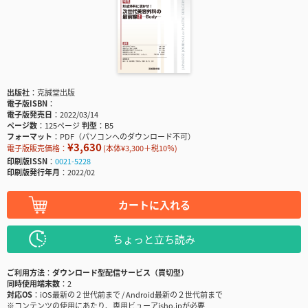
出版社
克誠堂出版
電子版ISBN
電子版発売日
2022/03/14
ページ数
125ページ
判型
B5
フォーマット
PDF（パソコンへのダウンロード不可）
¥3,630
電子版販売価格：
(本体¥3,300＋税10％)
印刷版ISSN
0021-5228
印刷版発行年月
2022/02
カートに入れる
ちょっと立ち読み
ご利用方法
ダウンロード型配信サービス（買切型）
同時使用端末数
2
対応OS
iOS最新の２世代前まで / Android最新の２世代前まで
※コンテンツの使用にあたり、専用ビューアisho.jpが必要