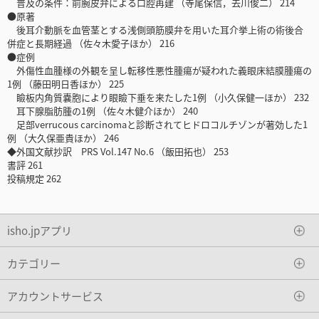
普及の条件：前腕皮弁による口腔再建 （寺尾保信，去川俊二） 214
●原著
後耳介動脈を血管茎とする浅側頭筋膜弁を用いた耳介挙上術の術後合
併症と長期経過 （佐々木愛子ほか） 216
●症例
外傷性血腫様の外観を呈し転移性悪性腫瘍が疑われた義眼床結膜腫瘍の
1例 （藤田明日香ほか） 225
瞼板内角質嚢胞により眼瞼下垂を来たした1例 （小久保健一ほか） 232
耳下腺脂肪腫の1例 （佐々木健介ほか） 240
足部verrucous carcinomaと診断されてヒドロコルチゾンが著効した1
例 （大久保亜貴ほか） 246
◆外国文献抄訳 PRS Vol.147 No.6 （飯田拓也） 253
書評 261
投稿規定 262
isho.jpアプリ
カテゴリー
アカウントサービス