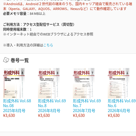
※Androidは、Android２世代前の端末のうち、国内キャリア経由で販売されている端
末（Xperia、GALAXY、AQUOS、ARROWS、Nexusなど）にて動作確認しています
必要メモリ容量
84 MB以上
ご利用方法
アクセス型配信サービス（買切型）
同時使用端末数
1
※インターネット経由でのWEBブラウザによるアクセス参照
※導入・利用方法の詳細は
こちら
巻号一覧
形成外科 Vol.68
形成外科 Vol.69
形成外科 Vol.69
形成外科 Vol.69
No.08
No.8
No.7
No.6
2025年8月号
2026年8月号
2026年7月号
2026年6月号
¥3,630
¥3,630
¥3,630
¥3,630