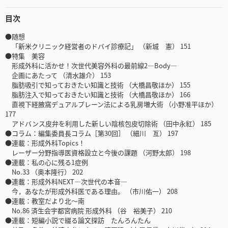
目次
●随想
「新米クリニック経営者のドバイ診療記」 （新城 憲） 151
●特集 美容
形成外科に活かせ！次世代美容外科の最前線2―Body―
企画にあたって （清水雄介） 153
脂肪吸引で知っておきたい知識と技術 （大橋昌敬ほか） 155
脂肪注入で知っておきたい知識と技術 （大橋昌敬ほか） 166
直視下経腋窩デュアルプレーン法による乳房増大術 （小野准平ほか）
177
アドバンス皮弁を利用した新しい陰核包皮切除術 （田中永紅） 185
●コラム：編集委員長コラム［第30回］ （細川 亙） 197
●連載：形成外科Topics！
レーザー分野指導医資格設立と今後の課題 （河野太郎） 198
●連載：私の心に残る1症例
No.33 （奥本隆行） 202
●連載：形成外科NEXT―次世代の本音―
今，あなたが形成外科医である理由。 （市川佑一） 208
●連載：教室だより北～南
No.86 済生会宇都宮病院 形成外科 （谷 裕美子） 210
●連載：短編小説で綴る論文探訪 たんろんたん