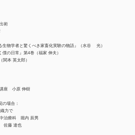
出術
彦
る生物学者と驚くべき家畜化実験の物語』（水谷 光）
僕の日常』第4巻（福家 伸夫）
（関本 英太郎）
講座 小原 伸樹
院の場合：
院の組織力で
中治療科 堀内 辰男
 佐藤 達也