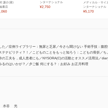
ンターナショナル
村 謙介(著)
メディカル・サイ
¥2,750
輪書店
ンターナショナル
,060
¥5,170
した／症例ライブラリー：無尿と乏尿／今さら聞けない 手術手技：腹
ステナビリティ？！／こどものことをもっと知ろう：こどもの骨折／ちょ
の工夫を，成人患者にも／NYSORA(C)の活動とオススメ活用法／di
みるのはいかが？／夕ご飯 何にする？：お好み お正月料理
室 水谷 光