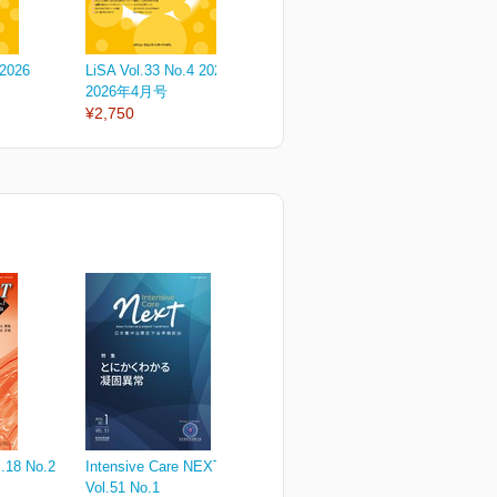
 2026
LiSA Vol.33 No.4 2026
LiSA Vol.33 No.3 2026
L
2026年4月号
2026年3月号
2
¥2,750
¥2,750
¥
.18 No.2
Intensive Care NEXT
Vol.51 No.1