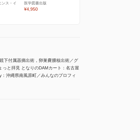
エンス・イ
医学図書出版
¥4,950
腔鏡下付属器摘出術，卵巣嚢腫核出術／グ
っと拝見 となりのDAMカート：名古屋
ary：沖縄県南風原町／みんなのプロフィ