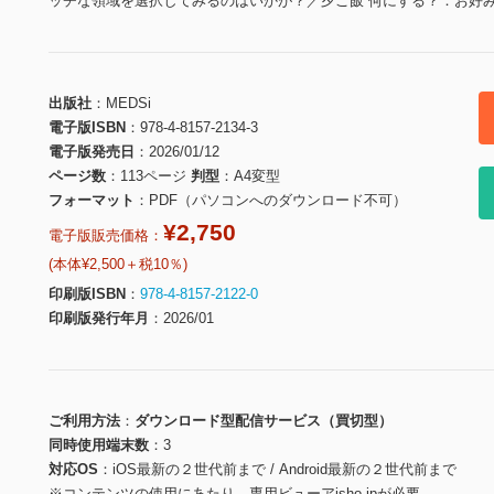
ッチな領域を選択してみるのはいかが？／夕ご飯 何にする？：お好み
出版社
MEDSi
電子版ISBN
978-4-8157-2134-3
電子版発売日
2026/01/12
ページ数
113ページ
判型
A4変型
フォーマット
PDF（パソコンへのダウンロード不可）
¥2,750
電子版販売価格：
(本体¥2,500＋税10％)
印刷版ISBN
978-4-8157-2122-0
印刷版発行年月
2026/01
ご利用方法
ダウンロード型配信サービス（買切型）
同時使用端末数
3
対応OS
iOS最新の２世代前まで / Android最新の２世代前まで
※コンテンツの使用にあたり、専用ビューアisho.jpが必要