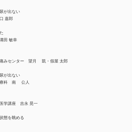
で尿が出ない
口 嘉郎
た
溝田 敏幸
・痛みセンター 望月 凱・假屋 太郎
に尿が出ない
治療科 南 公人
医学講座 吉永 晃一
身状態を眺める