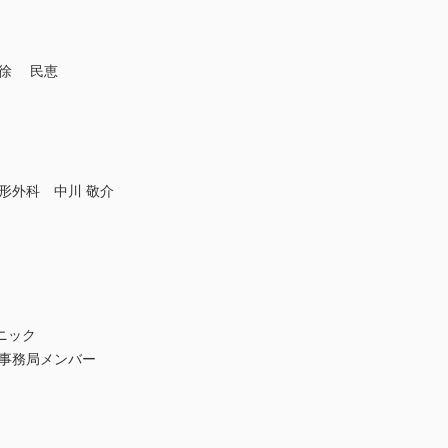
ト
・徐 民恵
形外科 中川 敬介
ニック
 事務局メンバー