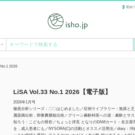
初め
ー
 No.1 2026
LiSA Vol.33 No.1 2026【電子版】
2026年1月号
徹底分析シリーズ：〇〇はじめました／症例ライブラリー：無尿と乏
属器摘出術，卵巣嚢腫核出術／グリーン麻酔科医への道：麻酔とサス
知ろう：こどもの骨折／ちょっと拝見 となりのDAMカート：名古
を，成人患者にも／NYSORA(C)の活動とオススメ活用法／diar