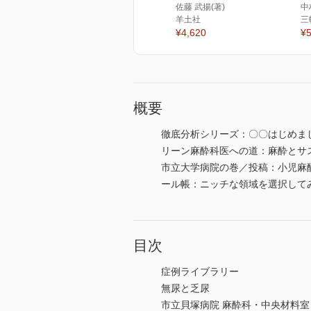
佐藤 武揚(著)
中
羊土社
三
¥4,620
¥5
概要
徹底分析シリーズ：〇〇はじめま
リーン麻酔科医への道：麻酔とサ
市立大学病院の巻／投稿：小児麻酔
ール帳：ニッチな領域を選択して
目次
症例ライブラリー
無尿と乏尿
市立貝塚病院 麻酔科・中央材料