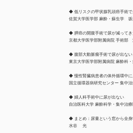
◆ 低リスクの甲状腺乳頭癌手術
佐賀大学医学部 麻酔・蘇生学 坂
◆ 膵癌の開腹手術で尿が減ってき
京都大学医学部附属病院 手術部 
◆ 腹部大動脈瘤手術で尿が出ない
東京大学医学部附属病院 麻酔科
◆ 慢性腎臓病患者の体外循環中
国立循環器病研究センター 集中
◆ 婦人科手術中に尿が出ない
自治医科大学 麻酔科学・集中治療
◆ まとめ：尿量という窓から全
水谷 光