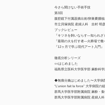
今さら聞けない手術手技
第3回
腹腔鏡下付属器摘出術/卵巣嚢腫核
市立貝塚病院 産婦人科 吉村 明
ブックレビュー
『キツネを飼いならす—知られざ
『最期の火を灯す者—火葬場で働く
『12ヶ月で学ぶ現代アート入門』
徹底分析シリーズ
○○はじめました
福島県立医科大学医学部 麻酔科学
◆無痛分娩はじめました〜大学病
“L’union fait la force” 大学病
群馬大学医学部附属病院 麻酔・集
群馬大学医学部附属病院 産婦人科