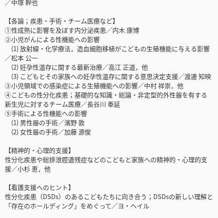
／中塚 幹也
【各論；疾患・手術・チーム医療など】
①性成熟に影響を及ぼす内分泌疾患／内木 康博
②小児がんによる性機能への影響
(1) 放射線・化学療法，造血細胞移植がこどもの生殖機能に与える影響
／松本 公一
(2) 妊孕性温存に関する最新治療／高江 正道，他
(3) こどもとその家族への妊孕性温存に関する意思決定支援／渡邊 知映
③小児領域での感染症による生殖機能への影響／中村 祥崇，他
④こどもの性分化疾患；基礎的な知識・総論・非定型的外性器を有する
新生児に対するチーム医療／長谷川 奉延
⑤手術による性機能への影響
(1) 男性器の手術／濱野 敦
(2) 女性器の手術／加藤 源俊
【精神的・心理的支援】
性分化疾患や総排泄腔遺残症などのこどもと家族への精神的・心理的支
援／小杉 恵，他
【看護支援へのヒント】
性分化疾患（DSDs）のあるこどもたちに向き合う；DSDsの新しい理解と
「存在のホールディング」をめぐって／ヨ・ヘイル