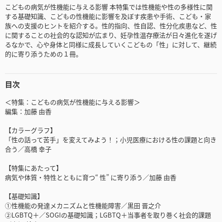
こどもの病気が性機能に与える影響 本特集では性機能や性の多様性に関
する基礎知識、こどもの性機能に影響を及ぼす疾患や手術、こども・家
族への支援のヒントを紹介する。性的指向、性自認、性分化疾患など、性
に関することの社会的な認知が広まり、妊孕性温存療法が日々進化を遂げ
るなかで、心や身体と同様に成長していくこどもの「性」に対して、継続
的に寄り添うための１冊。
目次
＜特集：こどもの病気が性機能に与える影響＞
編集：加藤 由香
【カラーグラフ】
「性の話って苦手」を変えてみよう！；小児医療における性の課題と向き
合う／高橋 幸子
【特集にあたって】
病気や体質・特性とともに育つ“ 性” に寄り添う／加藤 由香
【基礎知識】
①性機能の発達メカニズムと性機能障害／黒田 晋之介
②LGBTQ＋／SOGIの基礎知識；LGBTQ＋当事者を取り巻く社会的課題