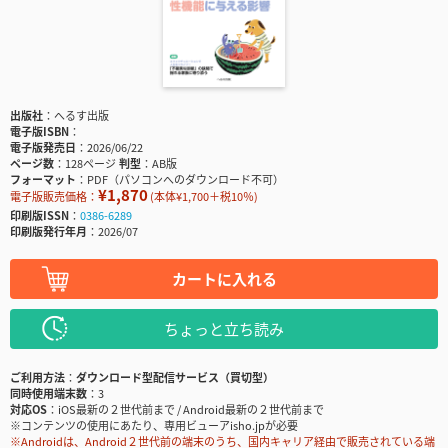
出版社
へるす出版
電子版ISBN
電子版発売日
2026/06/22
ページ数
128ページ
判型
AB版
フォーマット
PDF（パソコンへのダウンロード不可）
¥1,870
電子版販売価格：
(本体¥1,700＋税10％)
印刷版ISSN
0386-6289
印刷版発行年月
2026/07
カートに入れる
ちょっと立ち読み
ご利用方法
ダウンロード型配信サービス（買切型）
同時使用端末数
3
対応OS
iOS最新の２世代前まで / Android最新の２世代前まで
※コンテンツの使用にあたり、専用ビューアisho.jpが必要
※Androidは、Android２世代前の端末のうち、国内キャリア経由で販売されている端