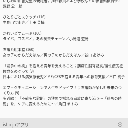
いじめの加害児童の親権者，担任教員および学校などの損害賠償責任／
粟野 公一郎
ひとりごとスケッチ (116)
生駒山宝山寺／土田 菜摘
かれいどすこーぷ (160)
タイパ，コスパと，あの喫茶チェーン／小鳥遊 遊鳥
看護系絵本堂 (160)
女の子のからだえほん／男の子のからだえほん／谷口 あけみ
「論争中の病」を抱える青年を支えること；筋痛性脳脊髄炎/慢性疲労症
候群をめぐって (9)
日本における病気療養児とME/CFSを抱える青年への教育支援／谷口 明子
エフェクチュエーションで人生をドライブ！；看護師が楽しむ未来のつ
くり方 (9)
実践編；「不確実な診断」の狭間で揺れる家族に寄り添う～「待ちの時
間」を，ケアに変えるために～／角田 ますみ
isho.jpアプリ