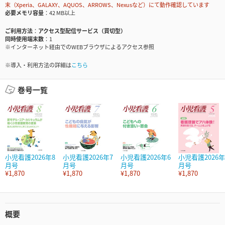
末（Xperia、GALAXY、AQUOS、ARROWS、Nexusなど）にて動作確認しています
必要メモリ容量
42 MB以上
ご利用方法
アクセス型配信サービス（買切型）
同時使用端末数
1
※インターネット経由でのWEBブラウザによるアクセス参照
※導入・利用方法の詳細は
こちら
巻号一覧
小児看護2026年8
小児看護2026年7
小児看護2026年6
小児看護2026年
月号
月号
月号
月号
¥1,870
¥1,870
¥1,870
¥1,870
概要