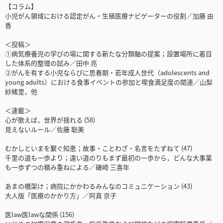
【コラム】
小児がん領域における認定がん・生殖医療ナビゲーターの役割／加藤 由
香
＜投稿＞
①病気療養児の学びの場に関する新たな分類軸の提案；設置場所に着目
した体系的整理の試み／田中 亮
②がんを有する小児ならびに思春期・若年成人世代（adolescents and
young adults）における食事イベントの参加と喫食満足度の関連／山梨
紗緒里，他
＜連載＞
心が歌えば，世界が揺れる (58)
見えないルール／佐藤 聡美
むかしといまを繋ぐ知恵；故事・ことわざ・名言をたずねて (47)
千里の道も一歩より；遠い道のりもまず最初の一歩から，どんな大事業
も一歩ずつの積み重ねによる／磯崎 三喜年
あまの橋架け；病院にかかわるみんなのコミュニケーション (43)
大人版「医療のかかり方」／阿真 京子
医law医lawな関係 (156)