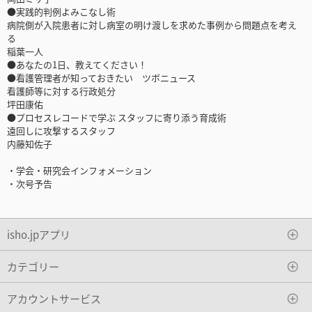
●実践的判例よみこなし術
病院側が入院患者に対し病室の明け渡しを求めた事例から問題点を考え
る
稲葉一人
●あなたの1日、教えてください！
●看護管理者が知っておきたい ツボニュース
看護師等に対する行政処分
坪田康佑
●プロセスレコードで学ぶ スタッフに寄り添う育成術
遠回しに攻撃するスタッフ
内藤知佐子
・学会・研究会インフォメーション
・次号予告
isho.jpアプリ
カテゴリー
アカウントサービス