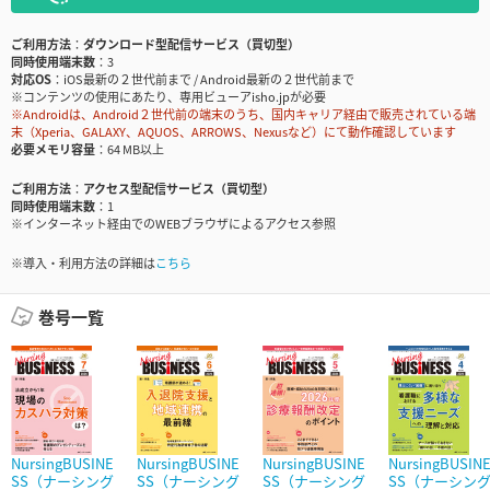
ご利用方法
ダウンロード型配信サービス（買切型）
同時使用端末数
3
対応OS
iOS最新の２世代前まで / Android最新の２世代前まで
※コンテンツの使用にあたり、専用ビューアisho.jpが必要
※Androidは、Android２世代前の端末のうち、国内キャリア経由で販売されている端
末（Xperia、GALAXY、AQUOS、ARROWS、Nexusなど）にて動作確認しています
必要メモリ容量
64 MB以上
ご利用方法
アクセス型配信サービス（買切型）
同時使用端末数
1
※インターネット経由でのWEBブラウザによるアクセス参照
※導入・利用方法の詳細は
こちら
巻号一覧
NursingBUSINE
NursingBUSINE
NursingBUSINE
NursingBUSIN
SS（ナーシング
SS（ナーシング
SS（ナーシング
SS（ナーシン