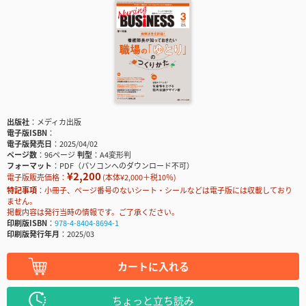
出版社
メディカ出版
電子版ISBN
電子版発売日
2025/04/02
ページ数
96ページ
判型
A4変形判
フォーマット
PDF（パソコンへのダウンロード不可）
¥2,200
電子版販売価格：
(本体¥2,000＋税10％)
特記事項
小冊子、ページ番号のないシート・シールなどは電子版には収載しており
ません。
掲載内容は発行当時の情報です。ご了承ください。
印刷版ISBN
978-4-8404-8694-1
印刷版発行年月
2025/03
カートに入れる
ちょっと立ち読み