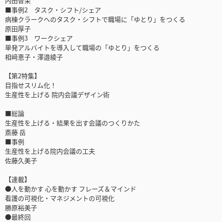
内田智栄
■事例2 タスク・シフト/シェア
病棟クラークへのタスク・シフトで職場に「ゆとり」をつくる
原田厚子
■事例3 ワークシェア
単発アルバイトを導入して職場の「ゆとり」をつくる
相﨑恵子・澤邉綾子
【第2特集】
目指せスリム化！
生産性を上げる 院内会議デザイン術
■総論
生産性を上げる・結果を出す会議のつくりかた
斎藤 岳
■事例
生産性を上げる院内会議の工夫
佐藤久美子
【連載】
●人を動かす 心を動かす フレーズ＆マインド
看護の可視化・マネジメントの可視化
勝原裕美子
●最終回