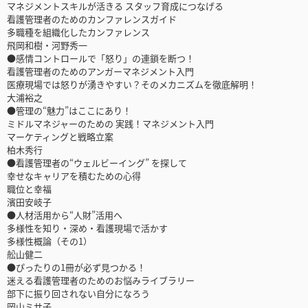
マネジメントスキルが活きる スタッフ育成につなげる
看護管理者のためのカンファレンスガイド
多職種を組織化したカンファレンス
飛岡和樹・河野秀一
●感情コントロールで「怒り」の連鎖を断つ！
看護管理者のためのアンガーマネジメント入門
医療現場では怒りが湧きやすい？そのメカニズムを徹底解明！
大浦裕之
●管理の“魅力”はここにあり！
ミドルマネジャーのための 実践！マネジメント入門
マーケティングと戦略立案
柏木秀行
●看護管理者の“ウェルビーイング” を探して
幸せなキャリアを積むための心得
職位と幸福
濱田安岐子
●人材活用から“人財”活用へ
多様性を知り・深め・看護現場で活かす
多様性概論（その1）
舩山健二
●ぴったりの1冊が必ず見つかる！
迷える看護管理者のためのお悩みライブラリー
部下に振り回されない自分になろう
岡山ミサ子