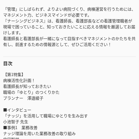
「管理」にしばられず、よりよい病院づくり、病棟運営を行うためには、
マネジメント力、ビジネスマインドが必要です。
『ナーシングビジネス』は、看護師長、看護部長などの看護管理職者が
現場で困っていること、知っておきたいことに応える情報を厳選してお届
けします。
看護師長と看護部長が一緒になって目指すべきマネジメントのかたちを共
有し、前進するための情報源として、ぜひご活用ください！
目次
【第1特集】
病棟活性化計画！
看護師長が知っておきたい
職場の「ゆとり」のつくりかた
プランナー 澤邉綾子
■インタビュー
「ナッジ」を活用して職場にゆとりを生み出す
小池智子 先生
■事例1 業務改善
ナッジ理論を用いた業務改善の取り組み