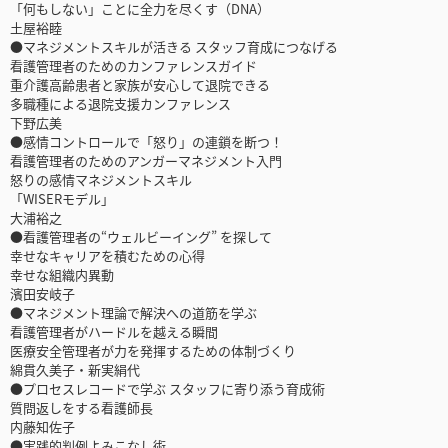
「何もしない」ことに全力を尽くす（DNA）
土屋裕睦
●マネジメントスキルが活きる スタッフ育成につなげる
看護管理者のためのカンファレンスガイド
重介護高齢患者と家族が安心して退院できる
多職種による退院支援カンファレンス
下野広美
●感情コントロールで「怒り」の連鎖を断つ！
看護管理者のためのアンガーマネジメント入門
怒りの感情マネジメントスキル
「WISERモデル」
大浦裕之
●看護管理者の“ウェルビーイング” を探して
幸せなキャリアを積むための心得
幸せな組織内異動
濱田安岐子
●マネジメント理論で解決への道筋を学ぶ
看護管理者がハードルを越える瞬間
医療安全管理者が力を発揮するための体制づくり
綿貫久美子・新実絹代
●プロセスレコードで学ぶ スタッフに寄り添う育成術
質問返しをする看護師長
内藤知佐子
●実践的判例よみこなし術