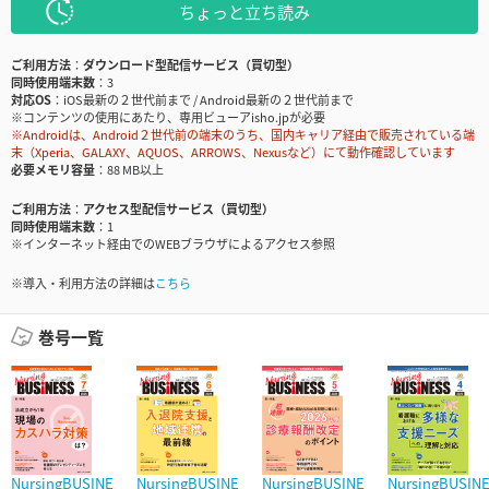
ちょっと立ち読み
ご利用方法
ダウンロード型配信サービス（買切型）
同時使用端末数
3
対応OS
iOS最新の２世代前まで / Android最新の２世代前まで
※コンテンツの使用にあたり、専用ビューアisho.jpが必要
※Androidは、Android２世代前の端末のうち、国内キャリア経由で販売されている端
末（Xperia、GALAXY、AQUOS、ARROWS、Nexusなど）にて動作確認しています
必要メモリ容量
88 MB以上
ご利用方法
アクセス型配信サービス（買切型）
同時使用端末数
1
※インターネット経由でのWEBブラウザによるアクセス参照
※導入・利用方法の詳細は
こちら
巻号一覧
NursingBUSINE
NursingBUSINE
NursingBUSINE
NursingBUSIN