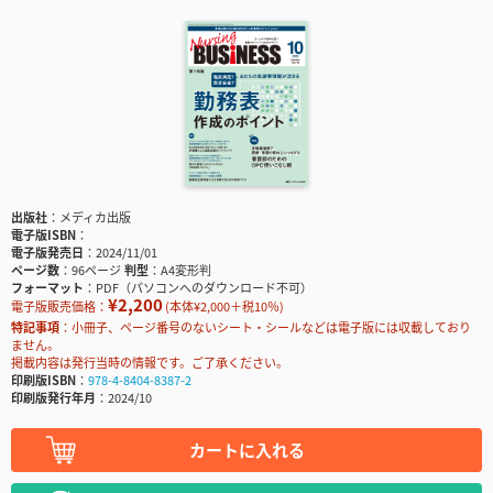
出版社
メディカ出版
電子版ISBN
電子版発売日
2024/11/01
ページ数
96ページ
判型
A4変形判
フォーマット
PDF（パソコンへのダウンロード不可）
¥2,200
電子版販売価格：
(本体¥2,000＋税10％)
特記事項
小冊子、ページ番号のないシート・シールなどは電子版には収載しており
ません。
掲載内容は発行当時の情報です。ご了承ください。
印刷版ISBN
978-4-8404-8387-2
印刷版発行年月
2024/10
カートに入れる