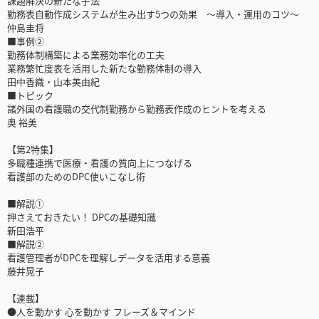
課題解決の新たな手法
勤務表自動作成システムが生み出す5つの効果 ～導入・運用のコツ～
仲島圭将
■事例②
勤務体制構築による業務効率化の工夫
業務繁忙度表を活用した新たな勤務体制の導入
田中香織・山本美由紀
■トピック
諸外国の看護職の交代制勤務から勤務表作成のヒントを考える
奥 裕美
【第2特集】
多職種連携で医療・看護の質向上につなげる
看護部のためのDPC使いこなし術
■解説①
押さえておきたい！ DPCの基礎知識
新田浩平
■解説②
看護管理者がDPCを理解しデータを活用する意義
藤井晃子
【連載】
●人を動かす 心を動かす フレーズ＆マインド