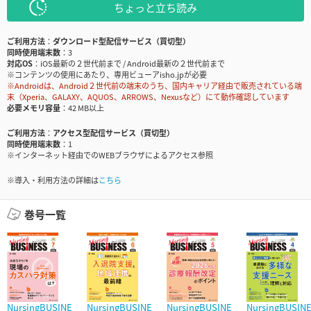
ちょっと立ち読み
ご利用方法
ダウンロード型配信サービス（買切型）
同時使用端末数
3
対応OS
iOS最新の２世代前まで / Android最新の２世代前まで
※コンテンツの使用にあたり、専用ビューアisho.jpが必要
※Androidは、Android２世代前の端末のうち、国内キャリア経由で販売されている端
末（Xperia、GALAXY、AQUOS、ARROWS、Nexusなど）にて動作確認しています
必要メモリ容量
42 MB以上
ご利用方法
アクセス型配信サービス（買切型）
同時使用端末数
1
※インターネット経由でのWEBブラウザによるアクセス参照
※導入・利用方法の詳細は
こちら
巻号一覧
NursingBUSINE
NursingBUSINE
NursingBUSINE
NursingBUSIN