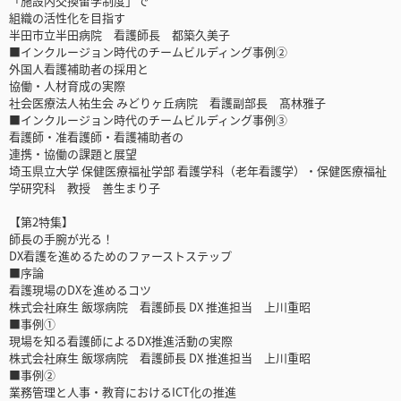
「施設内交換留学制度」で
組織の活性化を目指す
半田市立半田病院 看護師長 都築久美子
■インクルージョン時代のチームビルディング事例②
外国人看護補助者の採用と
協働・人材育成の実際
社会医療法人祐生会 みどりヶ丘病院 看護副部長 髙林雅子
■インクルージョン時代のチームビルディング事例③
看護師・准看護師・看護補助者の
連携・協働の課題と展望
埼玉県立大学 保健医療福祉学部 看護学科（老年看護学）・保健医療福祉
学研究科 教授 善生まり子
【第2特集】
師長の手腕が光る！
DX看護を進めるためのファーストステップ
■序論
看護現場のDXを進めるコツ
株式会社麻生 飯塚病院 看護師長 DX 推進担当 上川重昭
■事例①
現場を知る看護師によるDX推進活動の実際
株式会社麻生 飯塚病院 看護師長 DX 推進担当 上川重昭
■事例②
業務管理と人事・教育におけるICT化の推進