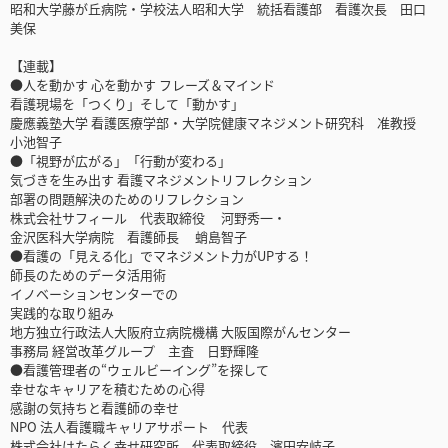
昭和大学藤が丘病院・学校法人昭和大学 統括看護部 看護次長 田口
美保
【連載】
●人を動かす 心を動かす フレーズ＆マインド
看護現場を「つくり」そして「動かす」
慶應義塾大学 看護医療学部・大学院健康マネジメント研究科 准教授
小池智子
●「視野が広がる」「行動が変わる」
気づきを生み出す 看護マネジメントリフレクション
部署の問題解決のためのリフレクション
株式会社サフィール 代表取締役 河野秀一・
金沢医科大学病院 看護師長 蛸島智子
●看護の「見える化」でマネジメント力がUPする！
師長のためのデータ活用術
イノベーションセンターでの
実践的な取り組み
地方独立行政法人大阪府立病院機構 大阪国際がんセンター
事務局 経営改革グループ 主査 日野輝隆
●看護管理者の“ウェルビーイング”を探して
幸せなキャリアを積むための心得
感謝の気持ちと看護師の幸せ
NPO 法人看護職キャリアサポート 代表
株式会社はたらく幸せ研究所 代表取締役 濱田安岐子