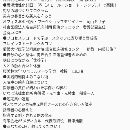
●職場活性化計画！ 3S（スモール・ショート・シンプル）で実践！
対話の場づくりプログラム
患者の暴言から新人を守ろう
オフィスJOC 代表・ワークショップデザイナー 岡山ミサ子
社会医療法人名古屋記念財団 東海クリニック 看護部副主任
金丸いぶき
●プロセスレコードで学ぶ スタッフに寄り添う育成術
ブレインストーミングのコツ
愛媛大学医学部附属病院 総合臨床研修センター 助教 内藤知佐子
●自分の心と身体に向き合う 看護管理者のための
明日につながる「休養学」
人との触れ合いと休養
桜美林大学 リベラルアーツ学群 教授 山口 創
●実践的判例よみこなし術
入院中の院内自殺について
医療者の責任が問われた事例から学ぶ
いなば法律事務所 弁護師・元判事・元検事 稲葉一人
●短期集中連載
教えてホメシカ先生 Z世代ナースとの向き合い方講座
指導者の心構えと
指導する側・される側の悩み
有限会社AEメディカル 代表取締役 野津浩嗣
●あなたの1日、教えてください！