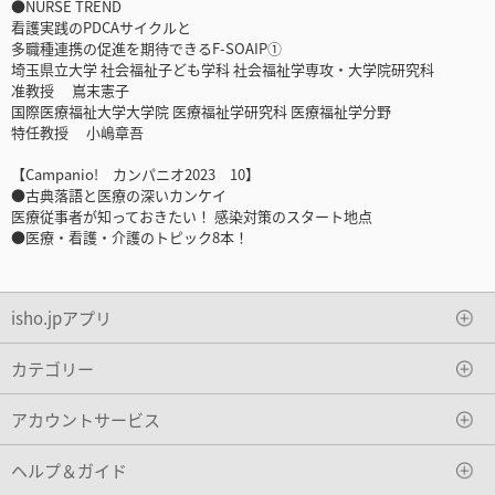
●NURSE TREND
看護実践のPDCAサイクルと
多職種連携の促進を期待できるF-SOAIP①
埼玉県立大学 社会福祉子ども学科 社会福祉学専攻・大学院研究科
准教授 嶌末憲子
国際医療福祉大学大学院 医療福祉学研究科 医療福祉学分野
特任教授 小嶋章吾
【Campanio! カンパニオ2023 10】
●古典落語と医療の深いカンケイ
医療従事者が知っておきたい！ 感染対策のスタート地点
●医療・看護・介護のトピック8本！
isho.jpアプリ
カテゴリー
アカウントサービス
ヘルプ＆ガイド