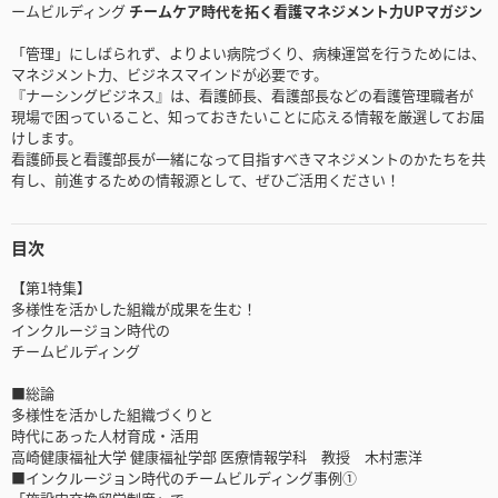
ームビルディング
チームケア時代を拓く看護マネジメント力UPマガジン
「管理」にしばられず、よりよい病院づくり、病棟運営を行うためには、
マネジメント力、ビジネスマインドが必要です。
『ナーシングビジネス』は、看護師長、看護部長などの看護管理職者が
現場で困っていること、知っておきたいことに応える情報を厳選してお届
けします。
看護師長と看護部長が一緒になって目指すべきマネジメントのかたちを共
有し、前進するための情報源として、ぜひご活用ください！
目次
【第1特集】
多様性を活かした組織が成果を生む！
インクルージョン時代の
チームビルディング
■総論
多様性を活かした組織づくりと
時代にあった人材育成・活用
高崎健康福祉大学 健康福祉学部 医療情報学科 教授 木村憲洋
■インクルージョン時代のチームビルディング事例①