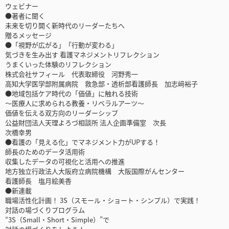
ウェビナー
●著者に聞く
未来を切り開く新時代のリーダーたちへ
贈るメッセージ
●「視野が広がる」「行動が変わる」
気づきを生み出す 看護マネジメントリフレクション
うまくいった体験のリフレクション
株式会社サフィール 代表取締役 河野秀一
高知大学医学部附属病院 救急部・透析部看護師長 加志﨑裕子
●地域包括ケア時代の「価値」に触れる技術
～医療人に求められる教養・リベラルアーツ～
価値を伝える双方向のリーダーシップ
公益財団法人天理よろづ相談所 法人企画準備室 次長
次橋幸男
●看護の「見える化」でマネジメント力がUPする！
師長のためのデータ活用術
収集したデータの可視化と活用への推進
地方独立行政法人大阪府立病院機構 大阪国際がんセンター
看護師長 塩月絵美香
●新連載
職場活性化計画！ 3S（スモール・ショート・シンプル）で実践！
対話の場づくりプログラム
“3S（Small・Short・Simple）”で