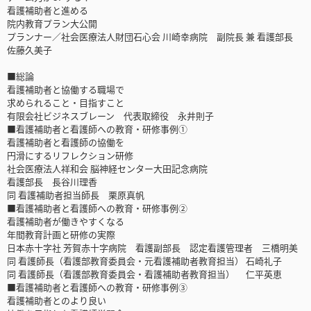
看護補助者と進める
院内教育プラン大公開
プランナー／社会医療法人財団石心会 川崎幸病院 副院長 兼 看護部長
佐藤久美子
■総論
看護補助者と協働する職場で
求められること・目指すこと
有限会社ビジネスブレーン 代表取締役 永井則子
■看護補助者と看護師への教育・研修事例①
看護補助者と看護師の協働を
円滑にするリフレクション研修
社会医療法人祥和会 脳神経センター大田記念病院
看護部長 長谷川理香
同 看護補助者担当師長 栗原真帆
■看護補助者と看護師への教育・研修事例②
看護補助者が働きやすくなる
年間教育計画と研修の実際
日本赤十字社 芳賀赤十字病院 看護副部長 認定看護管理者 三橋明美
同 看護師長（看護部教育委員会・元看護補助者教育担当） 石崎礼子
同 看護師長（看護部教育委員会・看護補助者教育担当） 仁平英恵
■看護補助者と看護師への教育・研修事例③
看護補助者とのより良い