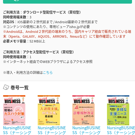
ご利用方法
ダウンロード型配信サービス（買切型）
同時使用端末数
3
対応OS
iOS最新の２世代前まで / Android最新の２世代前まで
※コンテンツの使用にあたり、専用ビューアisho.jpが必要
※Androidは、Android２世代前の端末のうち、国内キャリア経由で販売されている端
末（Xperia、GALAXY、AQUOS、ARROWS、Nexusなど）にて動作確認しています
必要メモリ容量
52 MB以上
ご利用方法
アクセス型配信サービス（買切型）
同時使用端末数
1
※インターネット経由でのWEBブラウザによるアクセス参照
※導入・利用方法の詳細は
こちら
巻号一覧
NursingBUSINE
NursingBUSINE
NursingBUSINE
NursingBUSIN
SS（ナーシング
SS（ナーシング
SS（ナーシング
SS（ナーシン