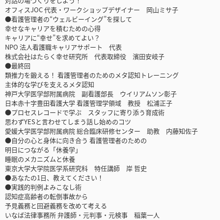
対話の場づくりをしよう！
オフィスJOC 代表・ワークショップデザイナー 岡山ミサ子
●看護管理者の“ウェルビーイング”を探して
幸せなキャリアを積むための心得
キャリアに“幸せ”を求めてよい？
NPO 法人看護職キャリアサポート 代表
株式会社はたらく幸せ研究所 代表取締役 濱田安岐子
●最終回
類推力を鍛える！ 看護管理者のためのメタ認知トレーニング
主体的な学びを支えるメタ認知
神戸大学医学部附属病院 副看護部長 ウイリアムソン彰子
日本赤十字豊田看護大学 看護管理学領域 教授 松浦正子
●プロセスレコードで学ぶ スタッフに寄り添う育成術
思わずYESと言わせてしまう話し始めのコツ
愛媛大学医学部附属病院 総合臨床研修センター 助教 内藤知佐子
●自分の心と身体に向き合う 看護管理者のための
明日につながる「休養学」
睡眠のメカニズムと休養
東京大学大学院医学系研究科 特任講師 岸 哲史
●あなたの1日、教えてください！
●実践的判例よみこなし術
認知症高齢者の転倒事故から
予見義務と回避義務を改めて考える
いなば法律事務所 弁護師・元判事・元検事 稲葉一人