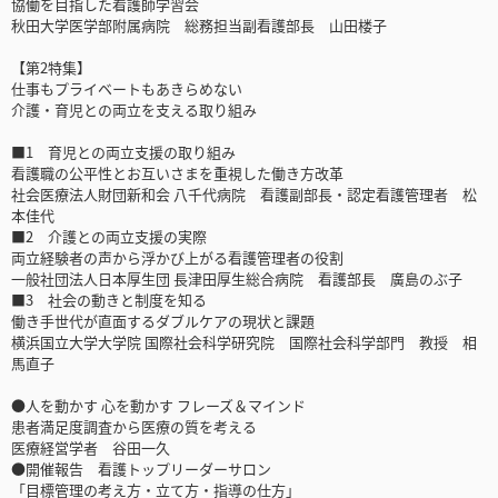
協働を目指した看護師学習会
秋田大学医学部附属病院 総務担当副看護部長 山田楼子
【第2特集】
仕事もプライベートもあきらめない
介護・育児との両立を支える取り組み
■1 育児との両立支援の取り組み
看護職の公平性とお互いさまを重視した働き方改革
社会医療法人財団新和会 八千代病院 看護副部長・認定看護管理者 松
本佳代
■2 介護との両立支援の実際
両立経験者の声から浮かび上がる看護管理者の役割
一般社団法人日本厚生団 長津田厚生総合病院 看護部長 廣島のぶ子
■3 社会の動きと制度を知る
働き手世代が直面するダブルケアの現状と課題
横浜国立大学大学院 国際社会科学研究院 国際社会科学部門 教授 相
馬直子
●人を動かす 心を動かす フレーズ＆マインド
患者満足度調査から医療の質を考える
医療経営学者 谷田一久
●開催報告 看護トップリーダーサロン
「目標管理の考え方・立て方・指導の仕方」