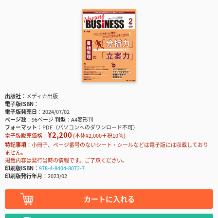
出版社
メディカ出版
電子版ISBN
電子版発売日
2024/07/02
ページ数
96ページ
判型
A4変形判
フォーマット
PDF（パソコンへのダウンロード不可）
¥2,200
電子版販売価格：
(本体¥2,000＋税10％)
特記事項
小冊子、ページ番号のないシート・シールなどは電子版には収載しており
ません。
掲載内容は発行当時の情報です。ご了承ください。
印刷版ISBN
978-4-8404-8072-7
印刷版発行年月
2023/02
カートに入れる