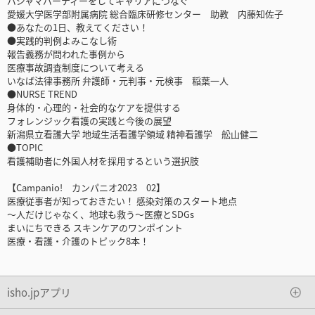
パジャマパーティーをしてキャリアにつなぐ
愛媛大学医学部附属病院 総合臨床研修センター 助教 内藤知佐子
●あなたの1日、教えてください！
●実践的判例よみこなし術
報告義務が問われた事例から
医療事故調査制度について考える
いなば法律事務所 弁護師・元判事・元検事 稲葉一人
●NURSE TREND
身体的・心理的・社会的なケアを提供する
フォレンジック看護の実践と今後の展望
新潟県立看護大学 地域生活看護学領域 精神看護学 舩山健二
●TOPIC
看護補助者に外国人材を採用するという選択肢
【Campanio! カンパニオ2023 02】
医療従事者が知っておきたい！ 感染対策のスタート地点
～人だけじゃなく、地球も救う～医療とSDGs
まいにちできる スキンケアのワンポイント
医療・看護・介護のトピック8本！
isho.jpアプリ