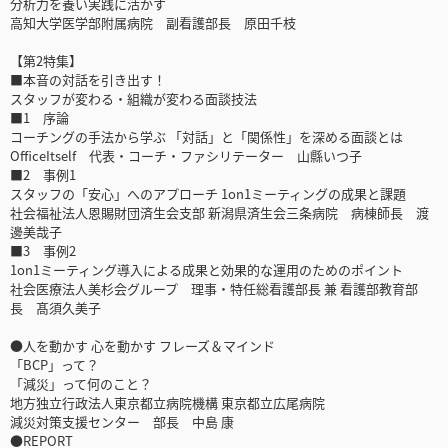
分析力を養い実践に活かす
高知大学医学部附属病院 副看護部長 原田千枝
【第2特集】
■本音の対話を引き出す！
スタッフが変わる・組織が変わる面談技法
■1 序論
コーチングの手法から学ぶ 「対話」と「関係性」を深める面談とは
OfficeItself 代表・コーチ・ファシリテーター 山縣いつ子
■2 事例1
スタッフの「安心」へのアプローチ 1on1ミーティングの成果と課題
社会福祉法人恩賜財団済生会支部 新潟県済生会三条病院 病棟師長 渡
邊美哉子
■3 事例2
1on1ミーティング導入による成果と効果的な運用のためのポイント
社会医療法人美杉会グループ 理事・特任総看護部長 兼 看護部教育部
長 髙須久美子
●人を動かす 心を動かす フレーズ＆マインド
「BCP」って？
「減災」って何のこと？
地方独立行政法人東京都立病院機構 東京都立広尾病院
減災対策支援センター 部長 中島 康
●REPORT