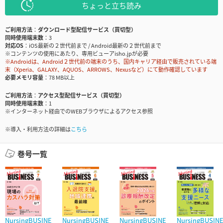
ちょっと立ち読み
ご利用方法
ダウンロード型配信サービス（買切型）
同時使用端末数
3
対応OS
iOS最新の２世代前まで / Android最新の２世代前まで
※コンテンツの使用にあたり、専用ビューアisho.jpが必要
※Androidは、Android２世代前の端末のうち、国内キャリア経由で販売されている端
末（Xperia、GALAXY、AQUOS、ARROWS、Nexusなど）にて動作確認しています
必要メモリ容量
78 MB以上
ご利用方法
アクセス型配信サービス（買切型）
同時使用端末数
1
※インターネット経由でのWEBブラウザによるアクセス参照
※導入・利用方法の詳細は
こちら
巻号一覧
NursingBUSINE
NursingBUSINE
NursingBUSINE
NursingBUSIN