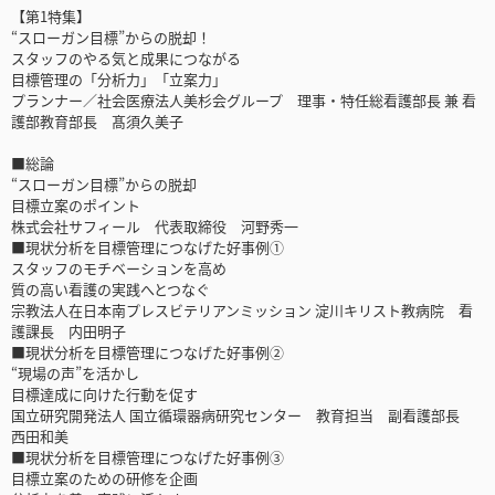
【第1特集】
“スローガン目標”からの脱却！
スタッフのやる気と成果につながる
目標管理の「分析力」「立案力」
プランナー／社会医療法人美杉会グループ 理事・特任総看護部長 兼 看
護部教育部長 髙須久美子
■総論
“スローガン目標”からの脱却
目標立案のポイント
株式会社サフィール 代表取締役 河野秀一
■現状分析を目標管理につなげた好事例①
スタッフのモチベーションを高め
質の高い看護の実践へとつなぐ
宗教法人在日本南プレスビテリアンミッション 淀川キリスト教病院 看
護課長 内田明子
■現状分析を目標管理につなげた好事例②
“現場の声”を活かし
目標達成に向けた行動を促す
国立研究開発法人 国立循環器病研究センター 教育担当 副看護部長
西田和美
■現状分析を目標管理につなげた好事例③
目標立案のための研修を企画