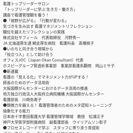
看護トップリーダーサロン
「トップリーダーに学ぶ 生き方・働き方」
講座で看護管理観を養う！
●「視野が広がる」「行動が変わる」
気づきを生み出す 看護マネジメントリフレクション
職位を越えたリフレクションの実践
株式会社サフィール 代表取締役 河野秀一
JA 北海道厚生連 網走厚生病院 看護科長 髙橋桃子
●いのちと向き合う現場から
「役立つ人」として助け合う
オフィスJOC（Japan Okan Consultant）代表
ホスピーグループ腎透析事業部 事業部看護系顧問 岡山ミサ子
●新連載
看護の「見える化」でマネジメント力がUPする！
師長のためのデータ活用術
大阪国際がんセンターにおけるデータ活用の推進
地方独立行政法人大阪府立病院機構 大阪国際がんセンター
看護部長 川崎弥寿子
●類推力を鍛える！ 看護管理者のためのメタ認知トレーニング
抽象化する能力
日本赤十字豊田看護大学 看護管理学領域 教授 松浦正子
神戸大学医学部附属病院 副看護部長 ウイリアムソン彰子
●プロセスレコードで学ぶ スタッフに寄り添う育成術