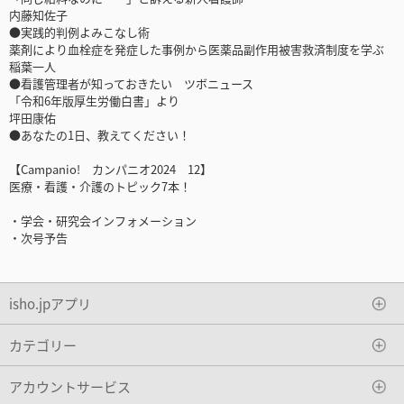
内藤知佐子
●実践的判例よみこなし術
薬剤により血栓症を発症した事例から医薬品副作用被害救済制度を学ぶ
稲葉一人
●看護管理者が知っておきたい ツボニュース
「令和6年版厚生労働白書」より
坪田康佑
●あなたの1日、教えてください！
【Campanio! カンパニオ2024 12】
医療・看護・介護のトピック7本！
・学会・研究会インフォメーション
・次号予告
isho.jpアプリ
カテゴリー
アカウントサービス