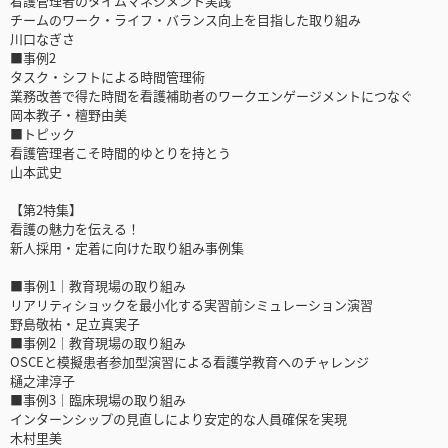
看護管理者のタイムマネジメント実践
チームのワーク・ライフ・バランス向上を目指した取り組み
川口なぎさ
■事例2
タスク・シフトによる時間管理術
業務改善で得た時間を看護補助者のワークエンゲージメントにつなぐ
岡本教子・檀野由美
■トピック
看護管理者こそ時間的ゆとりを持とう
山本武史
【第2特集】
看護の魅力を伝える！
新人採用・定着に向けた取り組み事例集
■事例1｜教育現場の取り組み
リアリティショックを最小化する実習前シミュレーション演習
野島敬祐・足立真実子
■事例2｜教育現場の取り組み
OSCEと模擬患者参加型演習による看護学教育へのチャレンジ
樋之津淳子
■事例3｜臨床現場の取り組み
インターンシップの見直しにより安定的な人員確保を実現
木村里美