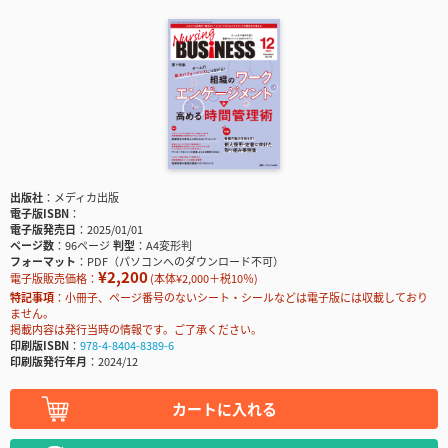
出版社
メディカ出版
電子版ISBN
電子版発売日
2025/01/01
ページ数
96ページ
判型
A4変形判
フォーマット
PDF（パソコンへのダウンロード不可）
¥2,200
電子版販売価格：
(本体¥2,000＋税10％)
特記事項
小冊子、ページ番号のないシート・シールなどは電子版には収載しており
ません。
掲載内容は発行当時の情報です。ご了承ください。
印刷版ISBN
978-4-8404-8389-6
印刷版発行年月
2024/12
カートに入れる