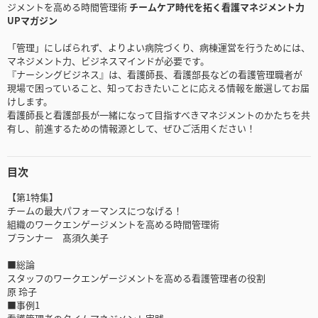
ジメントを高める時間管理術
チームケア時代を拓く看護マネジメント力
UPマガジン
「管理」にしばられず、よりよい病院づくり、病棟運営を行うためには、
マネジメント力、ビジネスマインドが必要です。
『ナーシングビジネス』は、看護師長、看護部長などの看護管理職者が
現場で困っていること、知っておきたいことに応える情報を厳選してお届
けします。
看護師長と看護部長が一緒になって目指すべきマネジメントのかたちを共
有し、前進するための情報源として、ぜひご活用ください！
目次
【第1特集】
チームの最大パフォーマンスにつなげる！
組織のワークエンゲージメントを高める時間管理術
プランナー 髙須久美子
■総論
スタッフのワークエンゲージメントを高める看護管理者の役割
原 玲子
■事例1