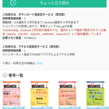
ちょっと立ち読み
ご利用方法
ダウンロード型配信サービス（買切型）
同時使用端末数
3
対応OS
iOS最新の２世代前まで / Android最新の２世代前まで
※コンテンツの使用にあたり、専用ビューアisho.jpが必要
※Androidは、Android２世代前の端末のうち、国内キャリア経由で販売されている端
末（Xperia、GALAXY、AQUOS、ARROWS、Nexusなど）にて動作確認しています
必要メモリ容量
70 MB以上
ご利用方法
アクセス型配信サービス（買切型）
同時使用端末数
1
※インターネット経由でのWEBブラウザによるアクセス参照
※導入・利用方法の詳細は
こちら
巻号一覧
NursingBUSINE
NursingBUSINE
NursingBUSINE
NursingBUSIN