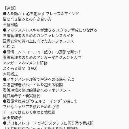
【連載】
●人を動かす 心を動かす フレーズ＆マインド
悩むべき悩みとの向き合い方
土屋裕睦
●マネジメントスキルが活きる スタッフ育成につなげる
看護管理者のためのカンファレンスガイド
医療安全の質向上に向けたカンファレンス
小松 恵
●感情コントロールで「怒り」の連鎖を断つ！
看護管理者のためのアンガーマネジメント入門
アンガーマネジメント研修
よくある質問（FAQ）
大浦裕之
●マネジメント理論で解決への道筋を学ぶ
看護管理者がハードルを越える瞬間
看護現場の倫理的課題へのマネジメント
樋口真希子・新実絹代
●看護管理者の“ウェルビーイング”を探して
幸せなキャリアを積むための心得
チームではたらく幸せと倫理観
濱田安岐子
●プロセスレコードで学ぶ スタッフに寄り添う育成術
「同じ給料なのに……」と訴える新人看護師