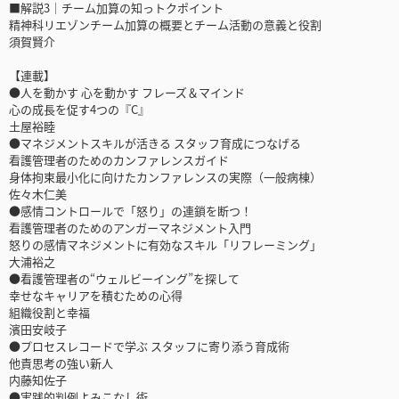
■解説3｜チーム加算の知っトクポイント
精神科リエゾンチーム加算の概要とチーム活動の意義と役割
須賀賢介
【連載】
●人を動かす 心を動かす フレーズ＆マインド
心の成長を促す4つの『C』
土屋裕睦
●マネジメントスキルが活きる スタッフ育成につなげる
看護管理者のためのカンファレンスガイド
身体拘束最小化に向けたカンファレンスの実際（一般病棟）
佐々木仁美
●感情コントロールで「怒り」の連鎖を断つ！
看護管理者のためのアンガーマネジメント入門
怒りの感情マネジメントに有効なスキル「リフレーミング」
大浦裕之
●看護管理者の“ウェルビーイング”を探して
幸せなキャリアを積むための心得
組織役割と幸福
濱田安岐子
●プロセスレコードで学ぶ スタッフに寄り添う育成術
他責思考の強い新人
内藤知佐子
●実践的判例よみこなし術