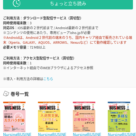
ちょっと立ち読み
ご利用方法
ダウンロード型配信サービス（買切型）
同時使用端末数
3
対応OS
iOS最新の２世代前まで / Android最新の２世代前まで
※コンテンツの使用にあたり、専用ビューアisho.jpが必要
※Androidは、Android２世代前の端末のうち、国内キャリア経由で販売されている端
末（Xperia、GALAXY、AQUOS、ARROWS、Nexusなど）にて動作確認しています
必要メモリ容量
72 MB以上
ご利用方法
アクセス型配信サービス（買切型）
同時使用端末数
1
※インターネット経由でのWEBブラウザによるアクセス参照
※導入・利用方法の詳細は
こちら
巻号一覧
NursingBUSINE
NursingBUSINE
NursingBUSINE
NursingBUSIN