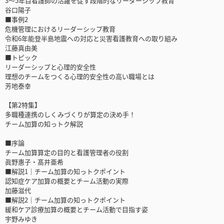
3～5年目看護師の活躍を促す段階的なリーダーシップ教育
谷口陽子
■事例2
危機管理におけるリーダーシップ教育
令和6年能登半島地震への対応と災害看護教育への取り組み
江藤真由美
■トピック
リーダーシップと心理的安全性
理想のチームをつくる心理的安全性の高い職場とは
芳地泰幸
【第2特集】
多職種連携のしくみづくりが算定の決め手！
チーム加算の知っトク解説
■序論
チーム加算算定の目的と看護管理者の役割
眞野惠子・髙井亜希
■解説1｜チーム加算の知っトクポイント
認知症ケア加算の概要とチーム活動の実際
加藤滋代
■解説2｜チーム加算の知っトクポイント
緩和ケア診療加算の概要とチーム活動で目指す姿
宇野みゆき