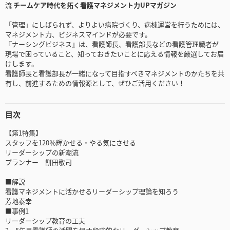
流
チームケア時代を拓く看護マネジメント力UPマガジン
「管理」にしばられず、よりよい病院づくり、病棟運営を行うためには、
マネジメント力、ビジネスマインドが必要です。
『ナーシングビジネス』は、看護師長、看護部長などの看護管理職者が
現場で困っていること、知っておきたいことに応える情報を厳選してお届
けします。
看護師長と看護部長が一緒になって目指すべきマネジメントのかたちを共
有し、前進するための情報源として、ぜひご活用ください！
目次
【第1特集】
スタッフを120％輝かせる・やる気にさせる
リーダーシップの新潮流
プランナー 餅田敬司
■解説
看護マネジメントに活かせるリーダーシップ理論を知ろう
芳地泰幸
■事例1
リーダーシップ教育の工夫