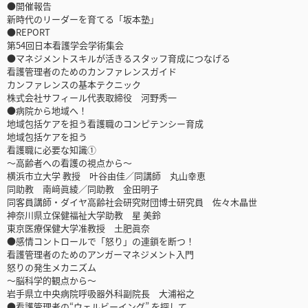
●開催報告
新時代のリーダーを育てる「坂本塾」
●REPORT
第54回日本看護学会学術集会
●マネジメントスキルが活きるスタッフ育成につなげる
看護管理者のためのカンファレンスガイド
カンファレンスの基本テクニック
株式会社サフィール代表取締役 河野秀一
●病院から地域へ！
地域包括ケアを担う看護職のコンピテンシー育成
地域包括ケアを担う
看護職に必要な知識①
～高齢者への看護の視点から～
横浜市立大学 教授 叶谷由佳／同講師 丸山幸恵
同助教 南﨑眞綾／同助教 金田明子
同客員講師・ダイヤ高齢社会研究財団博士研究員 佐々木晶世
神奈川県立保健福祉大学助教 星 美鈴
東京医療保健大学准教授 土肥眞奈
●感情コントロールで「怒り」の連鎖を断つ！
看護管理者のためのアンガーマネジメント入門
怒りの発生メカニズム
～脳科学的観点から～
岩手県立中央病院呼吸器外科副院長 大浦裕之
●看護管理者の“ウェルビーイング” を探して