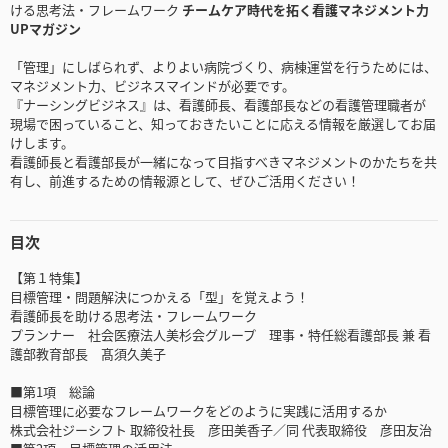
ける思考法・フレームワーク
チームケア時代を拓く看護マネジメント力
UPマガジン
「管理」にしばられず、よりよい病院づくり、病棟運営を行うためには、
マネジメント力、ビジネスマインドが必要です。
『ナーシングビジネス』は、看護師長、看護部長などの看護管理職者が
現場で困っていること、知っておきたいことに応える情報を厳選してお届
けします。
看護師長と看護部長が一緒になって目指すべきマネジメントのかたちを共
有し、前進するための情報源として、ぜひご活用ください！
目次
【第１特集】
目標管理・問題解決につかえる「型」を覚えよう！
看護師長を助ける思考法・フレームワーク
プランナー 社会医療法人美杉会グループ 理事・特任総看護部長 兼 看
護部教育部長 髙須久美子
■第1項 総論
目標管理に必要なフレームワークをどのように実践に活用するか
株式会社ジーシフト 取締役社長 彦田美香子／同 代表取締役 彦田友治