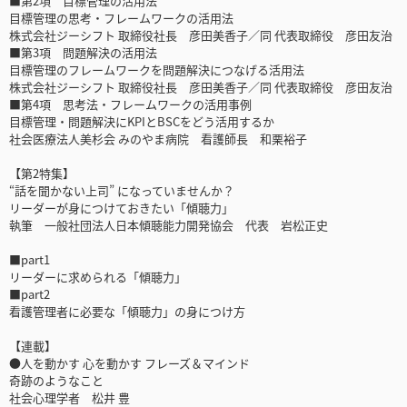
■第2項 目標管理の活用法
目標管理の思考・フレームワークの活用法
株式会社ジーシフト 取締役社長 彦田美香子／同 代表取締役 彦田友治
■第3項 問題解決の活用法
目標管理のフレームワークを問題解決につなげる活用法
株式会社ジーシフト 取締役社長 彦田美香子／同 代表取締役 彦田友治
■第4項 思考法・フレームワークの活用事例
目標管理・問題解決にKPIとBSCをどう活用するか
社会医療法人美杉会 みのやま病院 看護師長 和栗裕子
【第2特集】
“話を聞かない上司” になっていませんか？
リーダーが身につけておきたい「傾聴力」
執筆 一般社団法人日本傾聴能力開発協会 代表 岩松正史
■part1
リーダーに求められる「傾聴力」
■part2
看護管理者に必要な「傾聴力」の身につけ方
【連載】
●人を動かす 心を動かす フレーズ＆マインド
奇跡のようなこと
社会心理学者 松井 豊