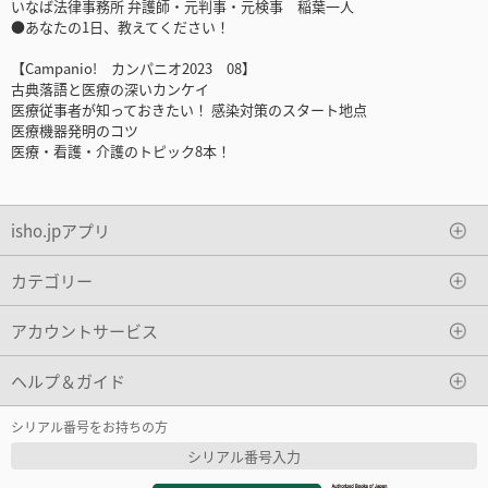
いなば法律事務所 弁護師・元判事・元検事 稲葉一人
●あなたの1日、教えてください！
【Campanio! カンパニオ2023 08】
古典落語と医療の深いカンケイ
医療従事者が知っておきたい！ 感染対策のスタート地点
医療機器発明のコツ
医療・看護・介護のトピック8本！
isho.jpアプリ
カテゴリー
アカウントサービス
ヘルプ＆ガイド
シリアル番号をお持ちの方
シリアル番号入力