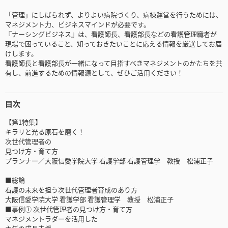
「管理」にしばられず、よりよい病院づくり、病棟運営を行うためには、
マネジメント力、ビジネスマインドが必要です。
『ナーシングビジネス』は、看護師長、看護部長などの看護管理職者が
現場で困っていること、知っておきたいことに応える情報を厳選してお届
けします。
看護師長と看護部長が一緒になって目指すべきマネジメントのかたちを共
有し、前進するための情報源として、ぜひご活用ください！
目次
【第1特集】
キラリと光る原石を磨く！
次世代管理者の
見つけ方・育て方
プランナー／大阪信愛学院大学 看護学部 看護管理学 教授 松浦正子
■総論
看護の未来を担う次世代管理者育成のあり方
大阪信愛学院大学 看護学部 看護管理学 教授 松浦正子
■事例① 次世代管理者の見つけ方・育て方
マネジメントラダーを活用した