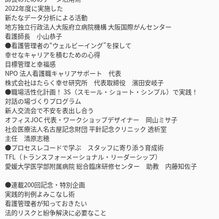
2022年度に実施した
新たなデータ分析による活動
地方独立行政法人大阪府立病院機構 大阪国際がんセンター
看護師長 小山恭子
●看護管理者の“ウェルビーイング”を探して
幸せなキャリアを積むための心得
目標管理と幸福感
NPO 法人看護職キャリアサポート 代表
株式会社はたらく幸せ研究所 代表取締役 濱田安岐子
●職場活性化計画！ 3S（スモール・ショート・シンプル）で実践！
対話の場づくりプログラム
新人交流会で不安を表出し合う
オフィスJOC 代表・ワークショップデザイナー 岡山ミサ子
社会医療法人名古屋記念財団 平針記念クリニック 透析室
主任 清原志穂
●プロセスレコードで学ぶ スタッフに寄り添う育成術
TFL（トランスフォーメーショナル・リーダーシップ）
愛媛大学医学部附属病院 総合臨床研修センター 助教 内藤知佐子
●連載200回記念・特別企画
実践的判例よみこなし術
看護管理者が知っておきたい
法的リスクと紛争解決に必要なこと