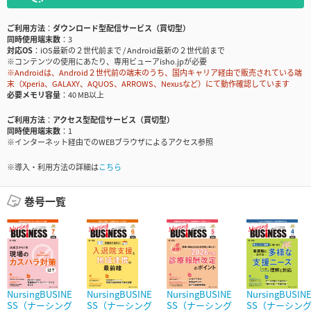
ご利用方法
ダウンロード型配信サービス（買切型）
同時使用端末数
3
対応OS
iOS最新の２世代前まで / Android最新の２世代前まで
※コンテンツの使用にあたり、専用ビューアisho.jpが必要
※Androidは、Android２世代前の端末のうち、国内キャリア経由で販売されている端
末（Xperia、GALAXY、AQUOS、ARROWS、Nexusなど）にて動作確認しています
必要メモリ容量
40 MB以上
ご利用方法
アクセス型配信サービス（買切型）
同時使用端末数
1
※インターネット経由でのWEBブラウザによるアクセス参照
※導入・利用方法の詳細は
こちら
巻号一覧
NursingBUSINE
NursingBUSINE
NursingBUSINE
NursingBUSIN
SS（ナーシング
SS（ナーシング
SS（ナーシング
SS（ナーシン