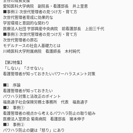
主任の成長支援
愛知医科大学病院 副院長・看護部長 井上里恵
■事例② 次世代管理者の見つけ方・育て方
次世代管理者育成に効果的な
学習環境と意図的な関わり
医療法人社団 宇部興産中央病院 前看護部長 上田三千代
■事例③ 次世代管理者の見つけ方・育て方
次世代管理者の原石
モデルナースの社会人基礎力とは
川崎医科大学附属病院 看護師長 木村純代
【第2特集】
「しない」「させない」
看護管理者が知っておきたいパワーハラスメント対策
■1 序論
看護管理者が知っておきたい
パワハラ対策と法改正のポイント
福島通子社会保険労務士事務所 代表 福島通子
■2 事例①
看護管理者の視点から考えるパワハラ防止の取り組み
医療法人室原会 菊南病院 看護部長 猪本伸子
■3 事例②
パワハラ防止の鍵は「怒り」にあり