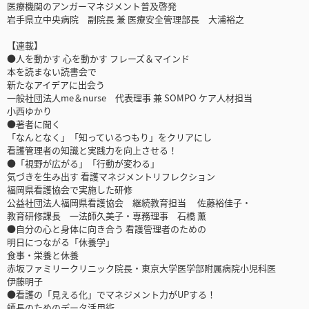
医療機関のアンガーマネジメント普及啓発
岩手県立中央病院 副院長 兼 医療安全管理部長 大浦裕之
【連載】
●人を動かす 心を動かす フレーズ＆マインド
本を読まない読書会で
新たなアイデアに出会う
一般社団法人me＆nurse 代表理事 兼 SOMPO ケア人材担当
小西ゆかり
●著者に聞く
「なんとなく」「知っているつもり」をクリアにし
看護管理者の知識と実践力を向上させる！
●「視野が広がる」「行動が変わる」
気づきを生み出す 看護マネジメントリフレクション
福岡県看護協会で実施した研修
公益社団法人福岡県看護協会 継続教育担当 佐藤裕佳子・
教育研修課長 一法師久美子・専務理事 石橋 薫
●自分の心と身体に向き合う 看護管理者のための
明日につながる「休養学」
食事・栄養と休養
赤坂ファミリークリニック院長・東京大学医学部附属病院小児科医
伊藤明子
●看護の「見える化」でマネジメント力がUPする！
師長のためのデータ活用術