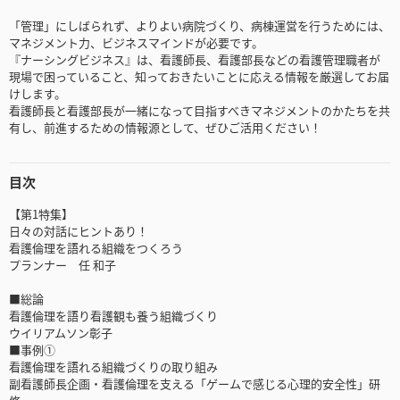
「管理」にしばられず、よりよい病院づくり、病棟運営を行うためには、
マネジメント力、ビジネスマインドが必要です。
『ナーシングビジネス』は、看護師長、看護部長などの看護管理職者が
現場で困っていること、知っておきたいことに応える情報を厳選してお届
けします。
看護師長と看護部長が一緒になって目指すべきマネジメントのかたちを共
有し、前進するための情報源として、ぜひご活用ください！
目次
【第1特集】
日々の対話にヒントあり！
看護倫理を語れる組織をつくろう
プランナー 任 和子
■総論
看護倫理を語り看護観も養う組織づくり
ウイリアムソン彰子
■事例①
看護倫理を語れる組織づくりの取り組み
副看護師長企画・看護倫理を支える「ゲームで感じる心理的安全性」研