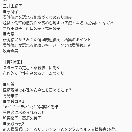
修
三井由紀子
■事例②
看護倫理を語れる組織づくりの取り組み
組織の倫理的感受性を高め心地よい医療・看護の提供につなげる
菅谷千賀子・山口久美・福田妙子
■考察
研究結果からみえた倫理的組織風土構築のポイント
看護倫理が語れる組織のキーパーソンは看護管理者
牧野真美
【第2特集】
スタッフの定着・離職防止に効く
心理的安全性を高めるチームづくり
■序論
医療現場で心理的安全性を高めるには？
青島未佳
■実践事例1
1on1 ミーティングの実際と効果
管理者に求められること
和栗裕子・髙須久美子
■実践事例2
新人看護師に対するリフレッシュとメンタルヘルス支援機会の提供