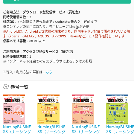
ご利用方法
ダウンロード型配信サービス（買切型）
同時使用端末数
3
対応OS
iOS最新の２世代前まで / Android最新の２世代前まで
※コンテンツの使用にあたり、専用ビューアisho.jpが必要
※Androidは、Android２世代前の端末のうち、国内キャリア経由で販売されている端
末（Xperia、GALAXY、AQUOS、ARROWS、Nexusなど）にて動作確認しています
必要メモリ容量
88 MB以上
ご利用方法
アクセス型配信サービス（買切型）
同時使用端末数
1
※インターネット経由でのWEBブラウザによるアクセス参照
※導入・利用方法の詳細は
こちら
巻号一覧
NursingBUSINE
NursingBUSINE
NursingBUSINE
NursingBUSIN
SS（ナーシング
SS（ナーシング
SS（ナーシング
SS（ナーシン