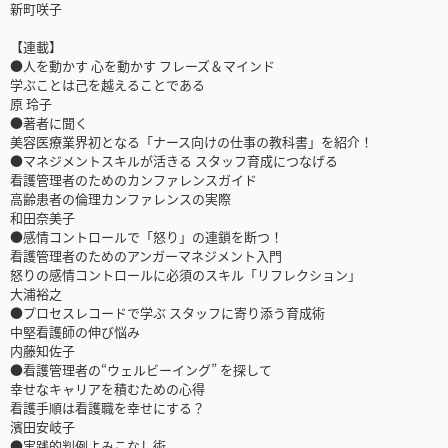
新町咲子
【連載】
●人を動かす 心を動かす フレーズ＆マインド
学ぶことは己を越えることである
原 玲子
●著者に聞く
美容医療業界初となる「ナース向けの仕事の教科書」を紹介！
●マネジメントスキルが活きる スタッフ育成につなげる
看護管理者のためのカンファレンスガイド
高齢患者の倫理カンファレンスの実際
和田奈美子
●感情コントロールで「怒り」の連鎖を断つ！
看護管理者のためのアンガーマネジメント入門
怒りの感情コントロールに必須のスキル「リフレクション」
大浦裕之
●プロセスレコードで学ぶ スタッフに寄り添う育成術
中堅看護師の伸び悩み
内藤知佐子
●看護管理者の“ウェルビーイング” を探して
幸せなキャリアを積むための心得
看護手順は看護職を幸せにする？
濱田安岐子
●実践的判例よみこなし術