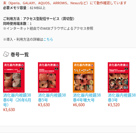
末（Xperia、GALAXY、AQUOS、ARROWS、Nexusなど）にて動作確認しています
必要メモリ容量
82 MB以上
ご利用方法
アクセス型配信サービス（買切型）
同時使用端末数
1
※インターネット経由でのWEBブラウザによるアクセス参照
※導入・利用方法の詳細は
こちら
巻号一覧
消化器内視鏡38
消化器内視鏡38
消化器内視鏡38
消化器内視鏡38
巻6号（26年6月
巻5号
巻4号増大号
巻3号
号）
¥3,630
¥6,600
¥3,520
¥3,630