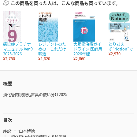
この商品を買った人は、こんな商品も買っています。
感染症プラチナ
レジデントのた
大腸癌治療ガイ
とりあえ
マニュアル Ver.9
めの これだけ
ドライン 医師用
ず“Notion”で
2025-2026
輸液
2026年版
¥2,970
¥2,750
¥4,620
¥2,860
概要
消化管内視鏡処置具の使い分け2025
目次
序説……山本博徳
Ⅰ．消化管止血術で使用する処置具