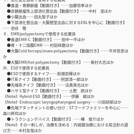
●食道・胃静脈瘤【動画付き】……加藤恒孝ほか
●非静脈瘤性上部消化管出血【動画付き】……中村 凌ほか
●小腸出血……田丸智子ほか
●下部消化管出血―大腸憩室出血に対するEBLを中心に【動画付き】
……池谷 敬
Ⅱ．EMR/polypectomyで使用する処置具
●食道EMR-C【動画付き】……田中一平ほか
●胃・十二指腸EMR……村田祥磨ほか
●大腸Cold forceps/snare polypectomy【動画付き】……平井哲彦ほ
か
●大腸EMR/hot polypectomy【動画付き】……奥村大志ほか
Ⅲ．ESDで使用する処置具
●ESDで使用するナイフ……前畑忠輝ほか
●IT系ナイフ【動画付き】……阿部清一郎ほか
●先端系ナイフ【動画付き】……法貴真也ほか
●ハサミ型ナイフ【動画付き】……土肥 統ほか
《Note》Hybrid ESD【動画付き】……伊藤 峻ほか
《Note》Endoscopic laryngopharyngeal surgery……川田研郎ほか
●先端アタッチメントの使い分け：STフードファミリーを中心に……
森川昇玲ほか
●トラクションデバイス【動画付き】……樺 俊介ほか
《Note》その一刺しが，治療を決める：内視鏡治療における局注針の選
び方……木村友哉ほか