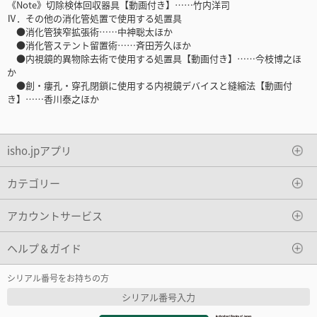
《Note》切除検体回収器具【動画付き】……竹内洋司
Ⅳ．その他の消化管処置で使用する処置具
●消化管狭窄拡張術……中神聡太ほか
●消化管ステント留置術……斉田芳久ほか
●内視鏡的異物除去術で使用する処置具【動画付き】……今枝博之ほ
か
●創・瘻孔・穿孔閉鎖に使用する内視鏡デバイスと縫縮法【動画付
き】……香川泰之ほか
isho.jpアプリ
カテゴリー
アカウントサービス
ヘルプ＆ガイド
シリアル番号をお持ちの方
シリアル番号入力