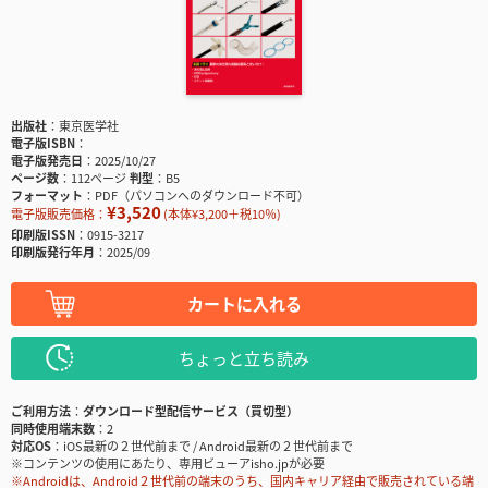
出版社
東京医学社
電子版ISBN
電子版発売日
2025/10/27
ページ数
112ページ
判型
B5
フォーマット
PDF（パソコンへのダウンロード不可）
¥3,520
電子版販売価格：
(本体¥3,200＋税10％)
印刷版ISSN
0915-3217
印刷版発行年月
2025/09
カートに入れる
ちょっと立ち読み
ご利用方法
ダウンロード型配信サービス（買切型）
同時使用端末数
2
対応OS
iOS最新の２世代前まで / Android最新の２世代前まで
※コンテンツの使用にあたり、専用ビューアisho.jpが必要
※Androidは、Android２世代前の端末のうち、国内キャリア経由で販売されている端