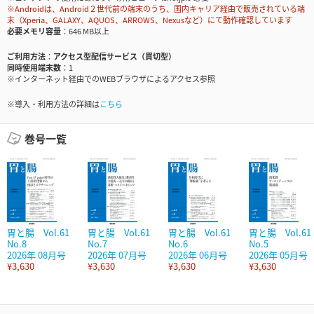
※Androidは、Android２世代前の端末のうち、国内キャリア経由で販売されている端
末（Xperia、GALAXY、AQUOS、ARROWS、Nexusなど）にて動作確認しています
必要メモリ容量
646 MB以上
ご利用方法
アクセス型配信サービス（買切型）
同時使用端末数
1
※インターネット経由でのWEBブラウザによるアクセス参照
※導入・利用方法の詳細は
こちら
巻号一覧
胃と腸 Vol.61
胃と腸 Vol.61
胃と腸 Vol.61
胃と腸 Vol.61
No.8
No.7
No.6
No.5
2026年 08月号
2026年 07月号
2026年 06月号
2026年 05月号
¥3,630
¥3,630
¥3,630
¥3,630