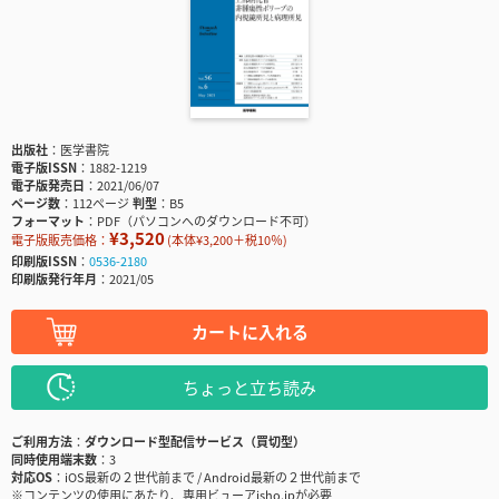
出版社
医学書院
電子版ISSN
1882-1219
電子版発売日
2021/06/07
ページ数
112ページ
判型
B5
フォーマット
PDF（パソコンへのダウンロード不可）
¥3,520
電子版販売価格：
(本体¥3,200＋税10％)
印刷版ISSN
0536-2180
印刷版発行年月
2021/05
カートに入れる
ちょっと立ち読み
ご利用方法
ダウンロード型配信サービス（買切型）
同時使用端末数
3
対応OS
iOS最新の２世代前まで / Android最新の２世代前まで
※コンテンツの使用にあたり、専用ビューアisho.jpが必要