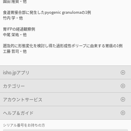
園田 隆賀・他
食道胃接合部に発生したpyogenic granulomaの1例
竹内 学・他
胃IFPの経過観察例
中尾 栄祐・他
遡及的に形態変化を検討し得た過形成性ポリープに由来する胃癌の1例
工藤 哲司・他
isho.jpアプリ
カテゴリー
アカウントサービス
ヘルプ＆ガイド
シリアル番号をお持ちの方