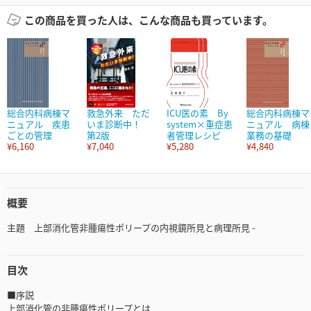
この商品を買った人は、こんな商品も買っています。
総合内科病棟マ
救急外来 ただ
ICU医の素 By
総合内科病棟マ
ニュアル 疾患
いま診断中！
system×重症患
ニュアル 病棟
ごとの管理
第2版
者管理レシピ
業務の基礎
¥6,160
¥7,040
¥5,280
¥4,840
概要
主題 上部消化管非腫瘍性ポリープの内視鏡所見と病理所見 -
目次
■序説
上部消化管の非腫瘍性ポリープとは